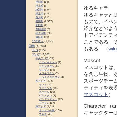
湧別町
(13)
滝上町
(6)
ゆるキャラ
紋別市
(126)
網走市
(416)
ゆるキャラと
置戸町
(113)
もので、イベ
美幌町
(2,537)
興部町
(7)
紹介などのよ
西興部村
(7)
訓子府町
(76)
トアイデンテ
遠軽町
(60)
ことである。
北海道人
(1,155)
国際
(4,294)
もある。（
wi
JICA
(195)
アジア
(4,032)
中央アジア
(77)
Mascot
ウズベキスタン
(9)
マスコットは
カザフスタン
(6)
キルギス
(15)
を含む生物、
タジキスタン
(7)
トルクメニスタン
(3)
スポーツチー
南アジア
(118)
インド
(36)
ティティを表
スリランカ
(18)
ネパール
(10)
マスコット
）
パキスタン
(2)
バングラデシュ
(12)
ブータン
(17)
Character （a
東アジア
(4,018)
オルドスの風
(159)
キャラクター
マカオ
(48)