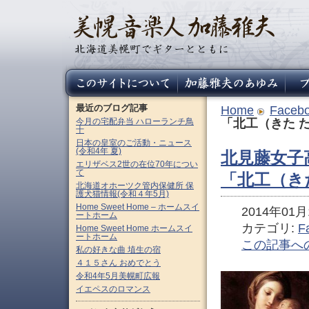
最近のブログ記事
Home
Faceb
今月の宅配弁当 ハローランチ鳥
「北工（きた 
十
日本の皇室のご活動・ニュース
(令和4年 夏)
北見藤女子
エリザベス2世の在位70年につい
て
「北工（き
北海道オホーツク管内保健所 保
護犬猫情報(令和４年5月)
Home Sweet Home – ホームスイ
2014年01月1
ートホーム
カテゴリ:
F
Home Sweet Home ホームスイ
ートホーム
この記事へ
私の好きな曲 埴生の宿
４１５さん おめでとう
令和4年5月美幌町広報
イエペスのロマンス