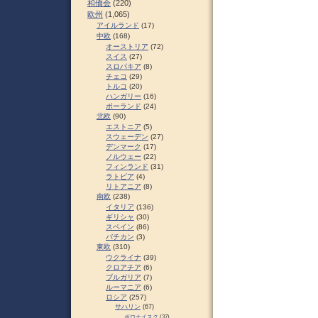
和僑会
(220)
欧州
(1,065)
アイルランド
(17)
中欧
(168)
オーストリア
(72)
スイス
(27)
スロパキア
(8)
チェコ
(29)
トルコ
(20)
ハンガリー
(16)
ポーランド
(24)
北欧
(90)
エストニア
(5)
スウェーデン
(27)
デンマーク
(17)
ノルウェー
(22)
フィンランド
(31)
ラトビア
(4)
リトアニア
(8)
南欧
(238)
イタリア
(136)
ギリシャ
(30)
スペイン
(86)
バチカン
(3)
東欧
(310)
ウクライナ
(39)
クロアチア
(6)
ブルガリア
(7)
ルーマニア
(6)
ロシア
(257)
サハリン
(67)
ポロナイスク
(37)