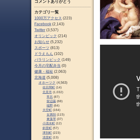
コメントありがとう
カテゴリ一覧
1000万アクセス
(223)
Facebook
(2,143)
Twitter
(3,537)
オリンピック
(214)
お知らせ
(5,232)
スポーツ
(813)
ドラえもん
(102)
パラリンピック
(149)
今月の宅配弁当
(0)
健康・福祉
(2,063)
北海道
(5,008)
オホーツク
(4,563)
佐呂間町
(14)
北見市
(1,032)
常呂
(87)
留辺蘂
(68)
端野
(64)
大空町
(164)
女満別
(115)
東藻琴
(37)
小清水町
(12)
斜里町
(57)
津別町
(223)
清里町
(13)