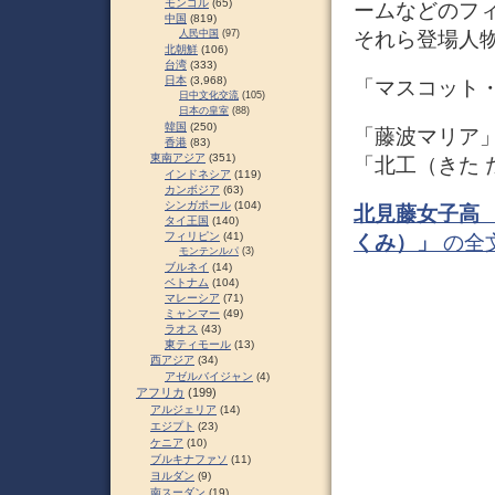
モンゴル
(65)
ームなどのフ
中国
(819)
それら登場人
人民中国
(97)
北朝鮮
(106)
台湾
(333)
日本
(3,968)
「マスコット
日中文化交流
(105)
日本の皇室
(88)
韓国
(250)
「藤波マリア
香港
(83)
東南アジア
(351)
「北工（きた 
インドネシア
(119)
カンボジア
(63)
シンガポール
(104)
北見藤女子高 
タイ王国
(140)
フィリピン
(41)
くみ）」
の全
モンテンルパ
(3)
ブルネイ
(14)
ベトナム
(104)
マレーシア
(71)
ミャンマー
(49)
ラオス
(43)
東ティモール
(13)
西アジア
(34)
アゼルバイジャン
(4)
アフリカ
(199)
アルジェリア
(14)
エジプト
(23)
ケニア
(10)
ブルキナファソ
(11)
ヨルダン
(9)
南スーダン
(19)