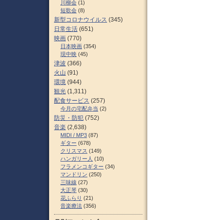
川柳会
(1)
短歌会
(8)
新型コロナウイルス
(345)
日常生活
(651)
映画
(770)
日本映画
(354)
現中映
(45)
津波
(366)
火山
(91)
環境
(944)
観光
(1,311)
配食サービス
(257)
今月の宅配弁当
(2)
防災・防犯
(752)
音楽
(2,638)
MIDI / MP3
(87)
ギター
(678)
クリスマス
(149)
ハンガリー人
(10)
フラメンコギター
(34)
マンドリン
(250)
三味線
(27)
大正琴
(30)
花ふらり
(21)
音楽療法
(356)