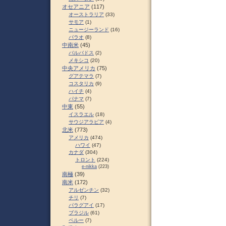
オセアニア
(117)
オーストラリア
(33)
サモア
(1)
ニュージーランド
(16)
パラオ
(8)
中南米
(45)
バルバドス
(2)
メキシコ
(20)
中央アメリカ
(75)
グアテマラ
(7)
コスタリカ
(9)
ハイチ
(4)
パナマ
(7)
中東
(55)
イスラエル
(18)
サウジアラビア
(4)
北米
(773)
アメリカ
(474)
ハワイ
(47)
カナダ
(304)
トロント
(224)
e-nikka
(223)
南極
(39)
南米
(172)
アルゼンチン
(32)
チリ
(7)
パラグアイ
(17)
ブラジル
(61)
ペルー
(7)