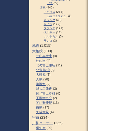
ソチ
(29)
西欧
(445)
イギリス
(211)
スコットランド
(15)
オランダ
(40)
ドイツ
(122)
フランス
(121)
ベルギー
(13)
ポルトガル
(5)
モナコ
(2)
地震
(1,015)
大相撲
(100)
一山本大生
(4)
仲の国
(4)
北の富士勝昭
(11)
北青鵬 治
(6)
大砂嵐
(6)
大鵬
(28)
御嶽海
(2)
旭大星託也
(3)
照ノ富士春雄
(6)
王鵬幸之介
(2)
琴紺野優紀
(13)
白鵬
(17)
矢後太規
(4)
宇宙
(234)
川柳コーナー
(235)
俳句会
(20)