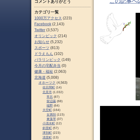
この記事へ
コメントありがとう
カテゴリ一覧
1000万アクセス
(223)
Facebook
(2,143)
Twitter
(3,537)
オリンピック
(214)
お知らせ
(5,232)
スポーツ
(813)
ドラえもん
(102)
パラリンピック
(149)
今月の宅配弁当
(0)
健康・福祉
(2,063)
北海道
(5,008)
オホーツク
(4,563)
佐呂間町
(14)
北見市
(1,032)
常呂
(87)
留辺蘂
(68)
端野
(64)
大空町
(164)
女満別
(115)
東藻琴
(37)
小清水町
(12)
斜里町
(57)
津別町
(223)
清里町
(13)