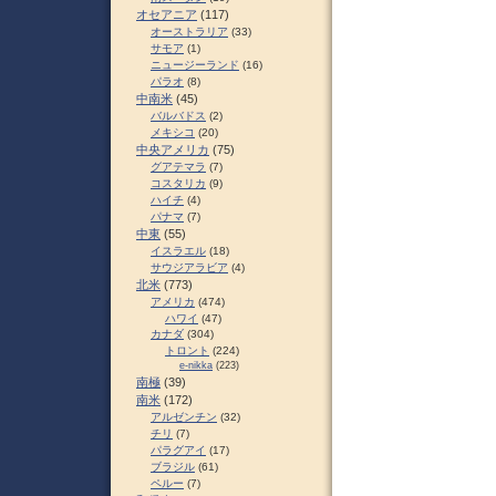
オセアニア
(117)
オーストラリア
(33)
サモア
(1)
ニュージーランド
(16)
パラオ
(8)
中南米
(45)
バルバドス
(2)
メキシコ
(20)
中央アメリカ
(75)
グアテマラ
(7)
コスタリカ
(9)
ハイチ
(4)
パナマ
(7)
中東
(55)
イスラエル
(18)
サウジアラビア
(4)
北米
(773)
アメリカ
(474)
ハワイ
(47)
カナダ
(304)
トロント
(224)
e-nikka
(223)
南極
(39)
南米
(172)
アルゼンチン
(32)
チリ
(7)
パラグアイ
(17)
ブラジル
(61)
ペルー
(7)