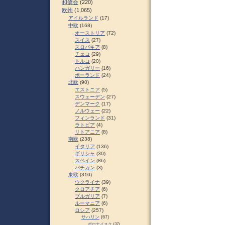
和僑会
(220)
欧州
(1,065)
アイルランド
(17)
中欧
(168)
オーストリア
(72)
スイス
(27)
スロパキア
(8)
チェコ
(29)
トルコ
(20)
ハンガリー
(16)
ポーランド
(24)
北欧
(90)
エストニア
(5)
スウェーデン
(27)
デンマーク
(17)
ノルウェー
(22)
フィンランド
(31)
ラトビア
(4)
リトアニア
(8)
南欧
(238)
イタリア
(136)
ギリシャ
(30)
スペイン
(86)
バチカン
(3)
東欧
(310)
ウクライナ
(39)
クロアチア
(6)
ブルガリア
(7)
ルーマニア
(6)
ロシア
(257)
サハリン
(67)
ポロナイスク
(37)