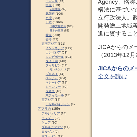
Agency、
モンゴル
(65)
中国
(819)
構法に基づいて
人民中国
(97)
北朝鮮
(106)
立行政法人。
台湾
(333)
日本
(3,968)
開発途上地域
日中文化交流
(105)
日本の皇室
(88)
進に資するこ
韓国
(250)
香港
(83)
東南アジア
(351)
JICAからの
インドネシア
(119)
カンボジア
(63)
（2013年12
シンガポール
(104)
タイ王国
(140)
フィリピン
(41)
JICAからの
モンテンルパ
(3)
ブルネイ
(14)
全文を読む
ベトナム
(104)
マレーシア
(71)
ミャンマー
(49)
ラオス
(43)
東ティモール
(13)
西アジア
(34)
アゼルバイジャン
(4)
アフリカ
(199)
アルジェリア
(14)
エジプト
(23)
ケニア
(10)
ブルキナファソ
(11)
ヨルダン
(9)
南スーダン
(19)