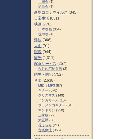
川柳会
(1)
短歌会
(8)
新型コロナウイルス
(345)
日常生活
(651)
映画
(770)
日本映画
(354)
現中映
(45)
津波
(366)
火山
(91)
環境
(944)
観光
(1,311)
配食サービス
(257)
今月の宅配弁当
(2)
防災・防犯
(752)
音楽
(2,638)
MIDI / MP3
(87)
ギター
(678)
クリスマス
(149)
ハンガリー人
(10)
フラメンコギター
(34)
マンドリン
(250)
三味線
(27)
大正琴
(30)
花ふらり
(21)
音楽療法
(356)