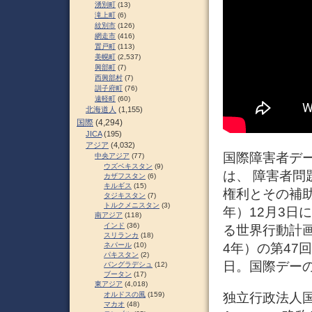
湧別町
(13)
滝上町
(6)
紋別市
(126)
網走市
(416)
置戸町
(113)
美幌町
(2,537)
興部町
(7)
西興部村
(7)
訓子府町
(76)
遠軽町
(60)
北海道人
(1,155)
国際
(4,294)
JICA
(195)
アジア
(4,032)
国際障害者デー（Int
中央アジア
(77)
ウズベキスタン
(9)
は、 障害者
カザフスタン
(6)
キルギス
(15)
権利とその補助
タジキスタン
(7)
トルクメニスタン
(3)
年）12月3日
南アジア
(118)
インド
(36)
る世界行動計画
スリランカ
(18)
ネパール
(10)
4年）の第47
パキスタン
(2)
日。国際デー
バングラデシュ
(12)
ブータン
(17)
東アジア
(4,018)
独立行政法人国際協力
オルドスの風
(159)
マカオ
(48)