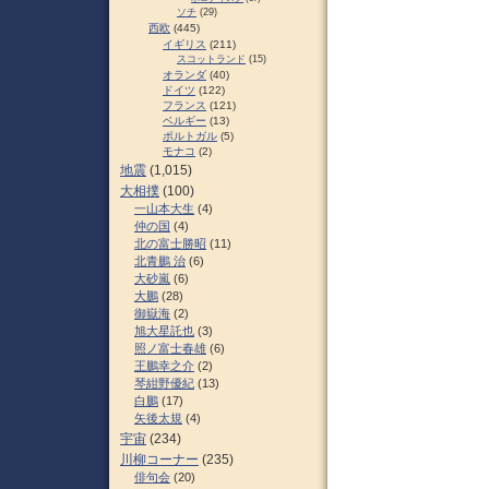
ソチ
(29)
西欧
(445)
イギリス
(211)
スコットランド
(15)
オランダ
(40)
ドイツ
(122)
フランス
(121)
ベルギー
(13)
ポルトガル
(5)
モナコ
(2)
地震
(1,015)
大相撲
(100)
一山本大生
(4)
仲の国
(4)
北の富士勝昭
(11)
北青鵬 治
(6)
大砂嵐
(6)
大鵬
(28)
御嶽海
(2)
旭大星託也
(3)
照ノ富士春雄
(6)
王鵬幸之介
(2)
琴紺野優紀
(13)
白鵬
(17)
矢後太規
(4)
宇宙
(234)
川柳コーナー
(235)
俳句会
(20)