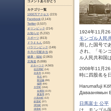
コメントありがとう
カテゴリ一覧
1000万アクセス
(223)
Facebook
(2,143)
Twitter
(3,537)
オリンピック
(214)
1924年11
お知らせ
(5,232)
モンゴル人民
スポーツ
(813)
ドラえもん
(102)
用した国号で
パラリンピック
(149)
され、「モン
今月の宅配弁当
(0)
健康・福祉
(2,063)
ル人民共和国
北海道
(5,008)
オホーツク
(4,563)
2008年11
佐呂間町
(14)
北見市
(1,032)
時に四股名を
常呂
(87)
留辺蘂
(68)
端野
(64)
Harumafuji
大空町
(164)
女満別
(115)
Даваанямы
東藻琴
(37)
小清水町
(12)
斜里町
(57)
日馬富士 公平
津別町
(223)
は、モンゴル
清里町
(13)