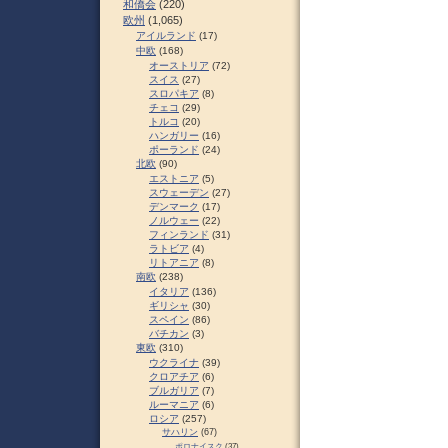
和僑会
(220)
欧州
(1,065)
アイルランド
(17)
中欧
(168)
オーストリア
(72)
スイス
(27)
スロパキア
(8)
チェコ
(29)
トルコ
(20)
ハンガリー
(16)
ポーランド
(24)
北欧
(90)
エストニア
(5)
スウェーデン
(27)
デンマーク
(17)
ノルウェー
(22)
フィンランド
(31)
ラトビア
(4)
リトアニア
(8)
南欧
(238)
イタリア
(136)
ギリシャ
(30)
スペイン
(86)
バチカン
(3)
東欧
(310)
ウクライナ
(39)
クロアチア
(6)
ブルガリア
(7)
ルーマニア
(6)
ロシア
(257)
サハリン
(67)
ポロナイスク
(37)