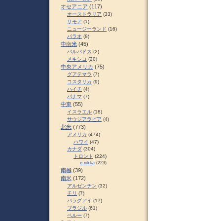
オセアニア
(117)
オーストラリア
(33)
サモア
(1)
ニュージーランド
(16)
パラオ
(8)
中南米
(45)
バルバドス
(2)
メキシコ
(20)
中央アメリカ
(75)
グアテマラ
(7)
コスタリカ
(9)
ハイチ
(4)
パナマ
(7)
中東
(55)
イスラエル
(18)
サウジアラビア
(4)
北米
(773)
アメリカ
(474)
ハワイ
(47)
カナダ
(304)
トロント
(224)
e-nikka
(223)
南極
(39)
南米
(172)
アルゼンチン
(32)
チリ
(7)
パラグアイ
(17)
ブラジル
(61)
ペルー
(7)