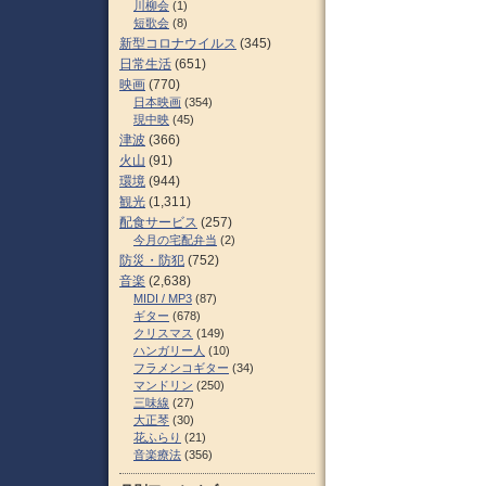
川柳会
(1)
短歌会
(8)
新型コロナウイルス
(345)
日常生活
(651)
映画
(770)
日本映画
(354)
現中映
(45)
津波
(366)
火山
(91)
環境
(944)
観光
(1,311)
配食サービス
(257)
今月の宅配弁当
(2)
防災・防犯
(752)
音楽
(2,638)
MIDI / MP3
(87)
ギター
(678)
クリスマス
(149)
ハンガリー人
(10)
フラメンコギター
(34)
マンドリン
(250)
三味線
(27)
大正琴
(30)
花ふらり
(21)
音楽療法
(356)