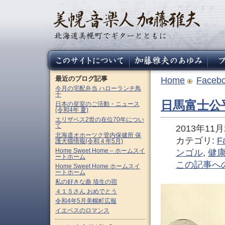
最近のブログ記事
Home
Faceb
今月の宅配弁当 ハローランチ鳥
十
日馬富士公
日本の皇室のご活動・ニュース
(令和4年 夏)
エリザベス2世の在位70年につい
て
2013年11月2
北海道オホーツク管内保健所 保
カテゴリ:
F
護犬猫情報(令和４年5月)
Home Sweet Home – ホームスイ
ンゴル
,
健
ートホーム
この記事へ
Home Sweet Home ホームスイ
ートホーム
私の好きな曲 埴生の宿
４１５さん おめでとう
令和4年5月美幌町広報
イエペスのロマンス