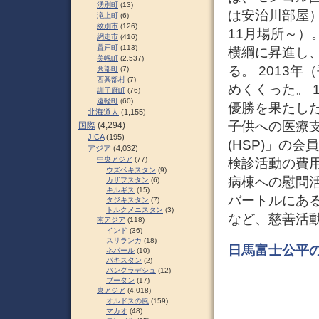
湧別町
(13)
は安治川部屋）
滝上町
(6)
紋別市
(126)
11月場所～）。
網走市
(416)
置戸町
(113)
横綱に昇進し
美幌町
(2,537)
る。 2013
興部町
(7)
西興部村
(7)
めくくった。 
訓子府町
(76)
遠軽町
(60)
優勝を果たした
北海道人
(1,155)
子供への医療
国際
(4,294)
JICA
(195)
(HSP)」の
アジア
(4,032)
中央アジア
(77)
検診活動の費
ウズベキスタン
(9)
病棟への慰問
カザフスタン
(6)
キルギス
(15)
バートルにあ
タジキスタン
(7)
トルクメニスタン
(3)
など、慈善活
南アジア
(118)
インド
(36)
スリランカ
(18)
日馬富士公平の
ネパール
(10)
パキスタン
(2)
バングラデシュ
(12)
ブータン
(17)
東アジア
(4,018)
オルドスの風
(159)
マカオ
(48)