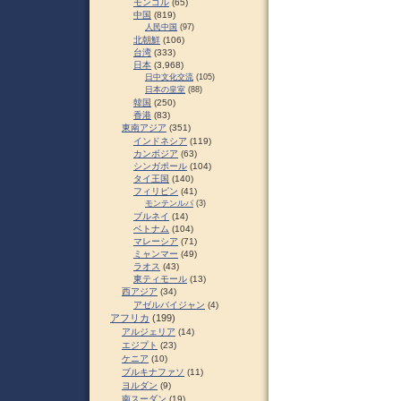
モンゴル
(65)
中国
(819)
人民中国
(97)
北朝鮮
(106)
台湾
(333)
日本
(3,968)
日中文化交流
(105)
日本の皇室
(88)
韓国
(250)
香港
(83)
東南アジア
(351)
インドネシア
(119)
カンボジア
(63)
シンガポール
(104)
タイ王国
(140)
フィリピン
(41)
モンテンルパ
(3)
ブルネイ
(14)
ベトナム
(104)
マレーシア
(71)
ミャンマー
(49)
ラオス
(43)
東ティモール
(13)
西アジア
(34)
アゼルバイジャン
(4)
アフリカ
(199)
アルジェリア
(14)
エジプト
(23)
ケニア
(10)
ブルキナファソ
(11)
ヨルダン
(9)
南スーダン
(19)