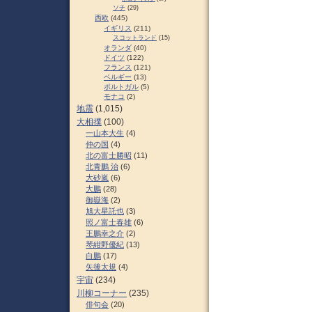
ソチ
(29)
西欧
(445)
イギリス
(211)
スコットランド
(15)
オランダ
(40)
ドイツ
(122)
フランス
(121)
ベルギー
(13)
ポルトガル
(5)
モナコ
(2)
地震
(1,015)
大相撲
(100)
一山本大生
(4)
仲の国
(4)
北の富士勝昭
(11)
北青鵬 治
(6)
大砂嵐
(6)
大鵬
(28)
御嶽海
(2)
旭大星託也
(3)
照ノ富士春雄
(6)
王鵬幸之介
(2)
琴紺野優紀
(13)
白鵬
(17)
矢後太規
(4)
宇宙
(234)
川柳コーナー
(235)
俳句会
(20)