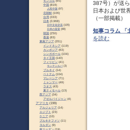
モンゴル
(65)
387号）が送
中国
(819)
人民中国
(97)
日本および世
北朝鮮
(106)
（一部掲載）
台湾
(333)
日本
(3,968)
日中文化交流
(105)
日本の皇室
(88)
知事コラム 
韓国
(250)
を読む
香港
(83)
東南アジア
(351)
インドネシア
(119)
カンボジア
(63)
シンガポール
(104)
タイ王国
(140)
フィリピン
(41)
モンテンルパ
(3)
ブルネイ
(14)
ベトナム
(104)
マレーシア
(71)
ミャンマー
(49)
ラオス
(43)
東ティモール
(13)
西アジア
(34)
アゼルバイジャン
(4)
アフリカ
(199)
アルジェリア
(14)
エジプト
(23)
ケニア
(10)
ブルキナファソ
(11)
ヨルダン
(9)
南スーダン
(19)