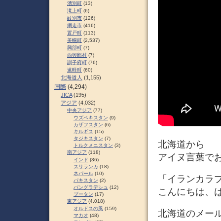
湧別町
(13)
滝上町
(6)
紋別市
(126)
網走市
(416)
置戸町
(113)
美幌町
(2,537)
興部町
(7)
西興部村
(7)
訓子府町
(76)
遠軽町
(60)
北海道人
(1,155)
国際
(4,294)
JICA
(195)
アジア
(4,032)
中央アジア
(77)
ウズベキスタン
(9)
カザフスタン
(6)
キルギス
(15)
タジキスタン
(7)
北海道から
トルクメニスタン
(3)
南アジア
(118)
アイヌ言葉で
インド
(36)
スリランカ
(18)
ネパール
(10)
「イランカラプテ」
パキスタン
(2)
バングラデシュ
(12)
こんにちは、
ブータン
(17)
東アジア
(4,018)
オルドスの風
(159)
北海道のメー
マカオ
(48)