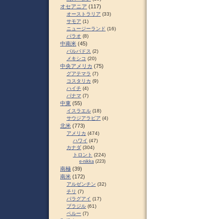
オセアニア
(117)
オーストラリア
(33)
サモア
(1)
ニュージーランド
(16)
パラオ
(8)
中南米
(45)
バルバドス
(2)
メキシコ
(20)
中央アメリカ
(75)
グアテマラ
(7)
コスタリカ
(9)
ハイチ
(4)
パナマ
(7)
中東
(55)
イスラエル
(18)
サウジアラビア
(4)
北米
(773)
アメリカ
(474)
ハワイ
(47)
カナダ
(304)
トロント
(224)
e-nikka
(223)
南極
(39)
南米
(172)
アルゼンチン
(32)
チリ
(7)
パラグアイ
(17)
ブラジル
(61)
ペルー
(7)