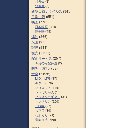
川柳会
(1)
短歌会
(8)
新型コロナウイルス
(345)
日常生活
(651)
映画
(770)
日本映画
(354)
現中映
(45)
津波
(366)
火山
(91)
環境
(944)
観光
(1,311)
配食サービス
(257)
今月の宅配弁当
(2)
防災・防犯
(752)
音楽
(2,638)
MIDI / MP3
(87)
ギター
(678)
クリスマス
(149)
ハンガリー人
(10)
フラメンコギター
(34)
マンドリン
(250)
三味線
(27)
大正琴
(30)
花ふらり
(21)
音楽療法
(356)