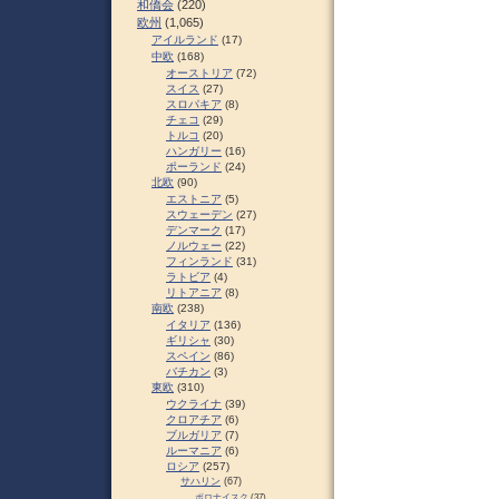
和僑会
(220)
欧州
(1,065)
アイルランド
(17)
中欧
(168)
オーストリア
(72)
スイス
(27)
スロパキア
(8)
チェコ
(29)
トルコ
(20)
ハンガリー
(16)
ポーランド
(24)
北欧
(90)
エストニア
(5)
スウェーデン
(27)
デンマーク
(17)
ノルウェー
(22)
フィンランド
(31)
ラトビア
(4)
リトアニア
(8)
南欧
(238)
イタリア
(136)
ギリシャ
(30)
スペイン
(86)
バチカン
(3)
東欧
(310)
ウクライナ
(39)
クロアチア
(6)
ブルガリア
(7)
ルーマニア
(6)
ロシア
(257)
サハリン
(67)
ポロナイスク
(37)