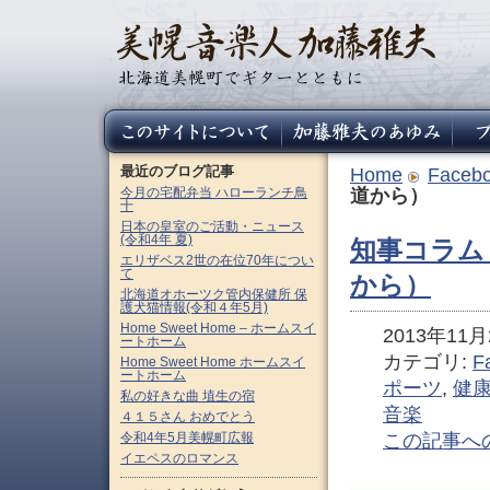
最近のブログ記事
Home
Faceb
今月の宅配弁当 ハローランチ鳥
道から）
十
日本の皇室のご活動・ニュース
(令和4年 夏)
知事コラム
エリザベス2世の在位70年につい
て
から）
北海道オホーツク管内保健所 保
護犬猫情報(令和４年5月)
Home Sweet Home – ホームスイ
2013年11月2
ートホーム
カテゴリ:
F
Home Sweet Home ホームスイ
ートホーム
ポーツ
,
健
私の好きな曲 埴生の宿
音楽
４１５さん おめでとう
令和4年5月美幌町広報
この記事へ
イエペスのロマンス