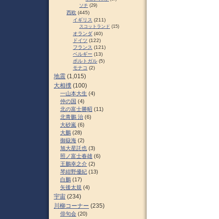
ソチ
(29)
西欧
(445)
イギリス
(211)
スコットランド
(15)
オランダ
(40)
ドイツ
(122)
フランス
(121)
ベルギー
(13)
ポルトガル
(5)
モナコ
(2)
地震
(1,015)
大相撲
(100)
一山本大生
(4)
仲の国
(4)
北の富士勝昭
(11)
北青鵬 治
(6)
大砂嵐
(6)
大鵬
(28)
御嶽海
(2)
旭大星託也
(3)
照ノ富士春雄
(6)
王鵬幸之介
(2)
琴紺野優紀
(13)
白鵬
(17)
矢後太規
(4)
宇宙
(234)
川柳コーナー
(235)
俳句会
(20)