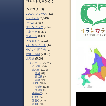
コメントありがとう
カテゴリ一覧
1000万アクセス
(223)
Facebook
(2,143)
Twitter
(3,537)
オリンピック
(214)
お知らせ
(5,232)
スポーツ
(813)
ドラえもん
(102)
パラリンピック
(149)
今月の宅配弁当
(0)
健康・福祉
(2,063)
北海道
(5,008)
オホーツク
(4,563)
佐呂間町
(14)
北見市
(1,032)
常呂
(87)
留辺蘂
(68)
端野
(64)
大空町
(164)
女満別
(115)
東藻琴
(37)
小清水町
(12)
斜里町
(57)
津別町
(223)
清里町
(13)