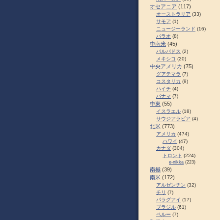
オセアニア
(117)
オーストラリア
(33)
サモア
(1)
ニュージーランド
(16)
パラオ
(8)
中南米
(45)
バルバドス
(2)
メキシコ
(20)
中央アメリカ
(75)
グアテマラ
(7)
コスタリカ
(9)
ハイチ
(4)
パナマ
(7)
中東
(55)
イスラエル
(18)
サウジアラビア
(4)
北米
(773)
アメリカ
(474)
ハワイ
(47)
カナダ
(304)
トロント
(224)
e-nikka
(223)
南極
(39)
南米
(172)
アルゼンチン
(32)
チリ
(7)
パラグアイ
(17)
ブラジル
(61)
ペルー
(7)