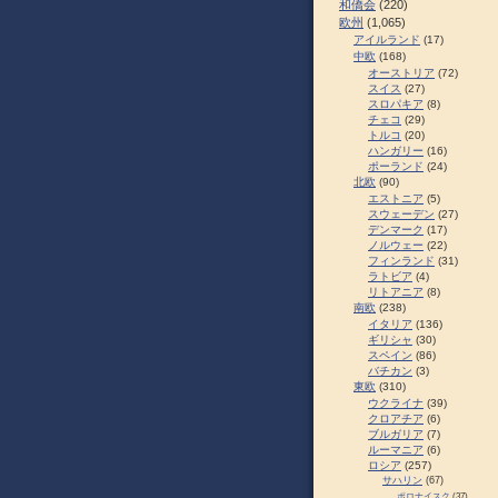
和僑会
(220)
欧州
(1,065)
アイルランド
(17)
中欧
(168)
オーストリア
(72)
スイス
(27)
スロパキア
(8)
チェコ
(29)
トルコ
(20)
ハンガリー
(16)
ポーランド
(24)
北欧
(90)
エストニア
(5)
スウェーデン
(27)
デンマーク
(17)
ノルウェー
(22)
フィンランド
(31)
ラトビア
(4)
リトアニア
(8)
南欧
(238)
イタリア
(136)
ギリシャ
(30)
スペイン
(86)
バチカン
(3)
東欧
(310)
ウクライナ
(39)
クロアチア
(6)
ブルガリア
(7)
ルーマニア
(6)
ロシア
(257)
サハリン
(67)
ポロナイスク
(37)