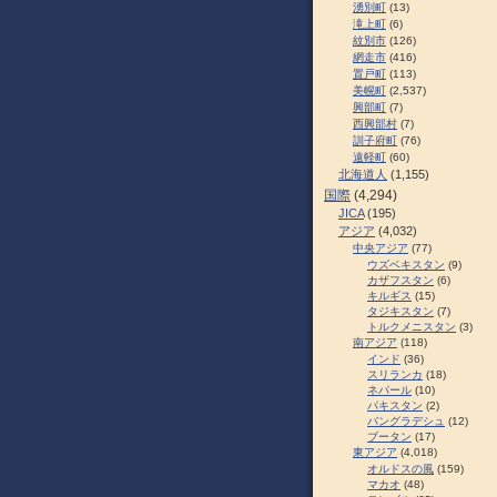
湧別町
(13)
滝上町
(6)
紋別市
(126)
網走市
(416)
置戸町
(113)
美幌町
(2,537)
興部町
(7)
西興部村
(7)
訓子府町
(76)
遠軽町
(60)
北海道人
(1,155)
国際
(4,294)
JICA
(195)
アジア
(4,032)
中央アジア
(77)
ウズベキスタン
(9)
カザフスタン
(6)
キルギス
(15)
タジキスタン
(7)
トルクメニスタン
(3)
南アジア
(118)
インド
(36)
スリランカ
(18)
ネパール
(10)
パキスタン
(2)
バングラデシュ
(12)
ブータン
(17)
東アジア
(4,018)
オルドスの風
(159)
マカオ
(48)