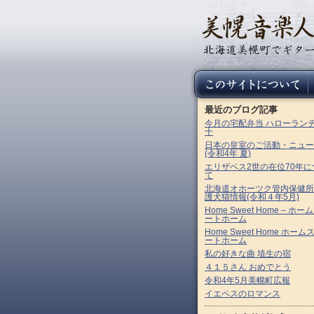
最近のブログ記事
今月の宅配弁当 ハローラン
十
日本の皇室のご活動・ニュー
(令和4年 夏)
エリザベス2世の在位70年に
て
北海道オホーツク管内保健所
護犬猫情報(令和４年5月)
Home Sweet Home – ホー
ートホーム
Home Sweet Home ホーム
ートホーム
私の好きな曲 埴生の宿
４１５さん おめでとう
令和4年5月美幌町広報
イエペスのロマンス