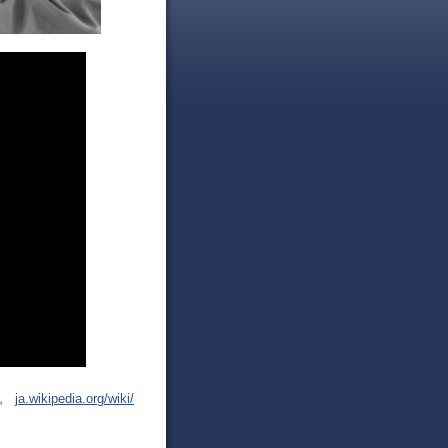
日。
ja.wikipedia.org/wiki/