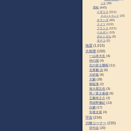
ソチ
(29)
西欧
(445)
イギリス
(211)
スコットランド
(15)
オランダ
(40)
ドイツ
(122)
フランス
(121)
ベルギー
(13)
ポルトガル
(5)
モナコ
(2)
地震
(1,015)
大相撲
(100)
一山本大生
(4)
仲の国
(4)
北の富士勝昭
(11)
北青鵬 治
(6)
大砂嵐
(6)
大鵬
(28)
御嶽海
(2)
旭大星託也
(3)
照ノ富士春雄
(6)
王鵬幸之介
(2)
琴紺野優紀
(13)
白鵬
(17)
矢後太規
(4)
宇宙
(234)
川柳コーナー
(235)
俳句会
(20)