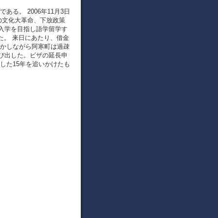
る。 2006年11月3日
の文化大革命、下放政策
入学を目指し語学留学す
た。 来日にあたり、借金
しかしながら阿寒町は過疎
び出した。ビザの延長申
した15年を追いかけたも