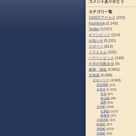
コメントありがとう
カテゴリ一覧
1000万アクセス
(223)
Facebook
(2,143)
Twitter
(3,537)
オリンピック
(214)
お知らせ
(5,232)
スポーツ
(813)
ドラえもん
(102)
パラリンピック
(149)
今月の宅配弁当
(0)
健康・福祉
(2,063)
北海道
(5,008)
オホーツク
(4,563)
佐呂間町
(14)
北見市
(1,032)
常呂
(87)
留辺蘂
(68)
端野
(64)
大空町
(164)
女満別
(115)
東藻琴
(37)
小清水町
(12)
斜里町
(57)
津別町
(223)
清里町
(13)