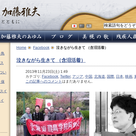
Home
Facebook
泣きながら生きて （含泪活着）
チ鳥
泣きながら生きて （含泪活着）
ス
2013年11月23日(土) 1:49
つい
カテゴリ:
Facebook
,
Twitter
,
アジア
,
中国
,
北海道
,
国際
,
日本
,
映画
,
この記事へのコメント
はまだありません。
 保
ムスイ
スイ