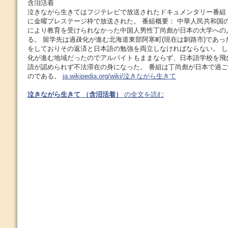
含泪活着
泣きながら生きてはフジテレビで放送されたドキュメンタリー番組 であ
に金曜プレステージ枠で放送された。 番組概要： 中華人民共和国
により教育を受けられなかった中国人男性丁尚彪が日本の大学への
る。 留学先は過疎化が進む北海道東部阿寒町(現在は釧路市)であっ
をしておりその返済と日本語の勉強を両立しなければならない。 
化が進む地域だったのでアルバイトもままならず、日本語学校を飛
請が認められず不法滞在の身になった。 番組は丁尚彪が日本で過ご
のである。
ja.wikipedia.org/wiki/泣きながら生きて
泣きながら生きて （含泪活着）
の全文を読む