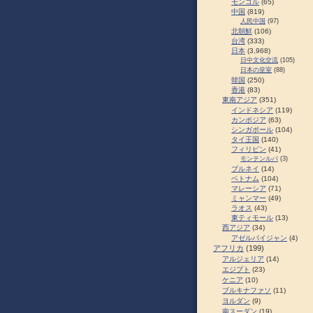
モンゴル
(65)
中国
(819)
人民中国
(97)
北朝鮮
(106)
台湾
(333)
日本
(3,968)
日中文化交流
(105)
日本の皇室
(88)
韓国
(250)
香港
(83)
東南アジア
(351)
インドネシア
(119)
カンボジア
(63)
シンガポール
(104)
タイ王国
(140)
フィリピン
(41)
モンテンルパ
(3)
ブルネイ
(14)
ベトナム
(104)
マレーシア
(71)
ミャンマー
(49)
ラオス
(43)
東ティモール
(13)
西アジア
(34)
アゼルバイジャン
(4)
アフリカ
(199)
アルジェリア
(14)
エジプト
(23)
ケニア
(10)
ブルキナファソ
(11)
ヨルダン
(9)
南スーダン
(19)