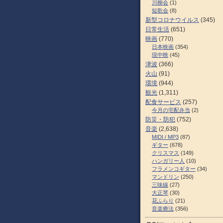
川柳会
(1)
短歌会
(8)
新型コロナウイルス
(345)
日常生活
(651)
映画
(770)
日本映画
(354)
現中映
(45)
津波
(366)
火山
(91)
環境
(944)
観光
(1,311)
配食サービス
(257)
今月の宅配弁当
(2)
防災・防犯
(752)
音楽
(2,638)
MIDI / MP3
(87)
ギター
(678)
クリスマス
(149)
ハンガリー人
(10)
フラメンコギター
(34)
マンドリン
(250)
三味線
(27)
大正琴
(30)
花ふらり
(21)
音楽療法
(356)