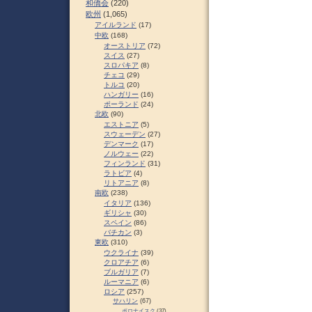
和僑会
(220)
欧州
(1,065)
アイルランド
(17)
中欧
(168)
オーストリア
(72)
スイス
(27)
スロパキア
(8)
チェコ
(29)
トルコ
(20)
ハンガリー
(16)
ポーランド
(24)
北欧
(90)
エストニア
(5)
スウェーデン
(27)
デンマーク
(17)
ノルウェー
(22)
フィンランド
(31)
ラトビア
(4)
リトアニア
(8)
南欧
(238)
イタリア
(136)
ギリシャ
(30)
スペイン
(86)
バチカン
(3)
東欧
(310)
ウクライナ
(39)
クロアチア
(6)
ブルガリア
(7)
ルーマニア
(6)
ロシア
(257)
サハリン
(67)
ポロナイスク
(37)