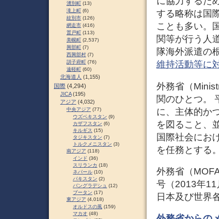
に協力するた
湧別町
(13)
滝上町
(6)
する略称は国
紋別市
(126)
ことも多い。
網走市
(416)
置戸町
(113)
関等が行う人
美幌町
(2,537)
興部町
(7)
隊海外派遣の
西興部村
(7)
訓子府町
(76)
維持活動等に
遠軽町
(60)
北海道人
(1,155)
外務省（Ministr
国際
(4,294)
JICA
(195)
関のひとつ。
アジア
(4,032)
に、主体的か
中央アジア
(77)
ウズベキスタン
(9)
を図ること、
カザフスタン
(6)
キルギス
(15)
国際社会にお
タジキスタン
(7)
トルクメニスタン
(3)
を任務とする
南アジア
(118)
インド
(36)
スリランカ
(18)
外務省（MOF
ネパール
(10)
パキスタン
(2)
号（2013年
バングラデシュ
(12)
ブータン
(17)
日本及び世界
東アジア
(4,018)
オルドスの風
(159)
マカオ
(48)
外務省からのメ