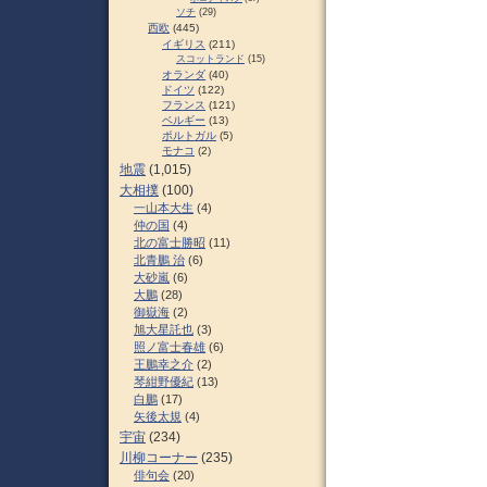
ソチ
(29)
西欧
(445)
イギリス
(211)
スコットランド
(15)
オランダ
(40)
ドイツ
(122)
フランス
(121)
ベルギー
(13)
ポルトガル
(5)
モナコ
(2)
地震
(1,015)
大相撲
(100)
一山本大生
(4)
仲の国
(4)
北の富士勝昭
(11)
北青鵬 治
(6)
大砂嵐
(6)
大鵬
(28)
御嶽海
(2)
旭大星託也
(3)
照ノ富士春雄
(6)
王鵬幸之介
(2)
琴紺野優紀
(13)
白鵬
(17)
矢後太規
(4)
宇宙
(234)
川柳コーナー
(235)
俳句会
(20)