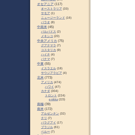
オセアニア
(117)
オーストラリア
(33)
サモア
(1)
ニュージーランド
(16)
パラオ
(8)
中南米
(45)
バルバドス
(2)
メキシコ
(20)
中央アメリカ
(75)
グアテマラ
(7)
コスタリカ
(9)
ハイチ
(4)
パナマ
(7)
中東
(55)
イスラエル
(18)
サウジアラビア
(4)
北米
(773)
アメリカ
(474)
ハワイ
(47)
カナダ
(304)
トロント
(224)
e-nikka
(223)
南極
(39)
南米
(172)
アルゼンチン
(32)
チリ
(7)
パラグアイ
(17)
ブラジル
(61)
ペルー
(7)