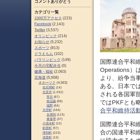
コメントありがとう
カテゴリ一覧
1000万アクセス
(223)
Facebook
(2,143)
Twitter
(3,537)
オリンピック
(214)
お知らせ
(5,232)
スポーツ
(813)
ドラえもん
(102)
パラリンピック
(149)
国際連合平和維持活動
今月の宅配弁当
(0)
Operati
健康・福祉
(2,063)
より、紛争当
北海道
(5,008)
オホーツク
(4,563)
ある。日本では
佐呂間町
(14)
北見市
(1,032)
される各国軍部隊
常呂
(87)
ではPKFとも
留辺蘂
(68)
端野
(64)
合平和維持活
大空町
(164)
女満別
(115)
東藻琴
(37)
国際連合平和
小清水町
(12)
斜里町
(57)
合の国連平和維持活
津別町
(223)
清里町
(13)