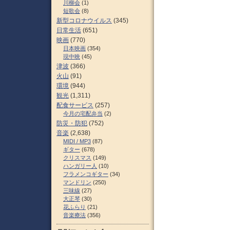
川柳会
(1)
短歌会
(8)
新型コロナウイルス
(345)
日常生活
(651)
映画
(770)
日本映画
(354)
現中映
(45)
津波
(366)
火山
(91)
環境
(944)
観光
(1,311)
配食サービス
(257)
今月の宅配弁当
(2)
防災・防犯
(752)
音楽
(2,638)
MIDI / MP3
(87)
ギター
(678)
クリスマス
(149)
ハンガリー人
(10)
フラメンコギター
(34)
マンドリン
(250)
三味線
(27)
大正琴
(30)
花ふらり
(21)
音楽療法
(356)