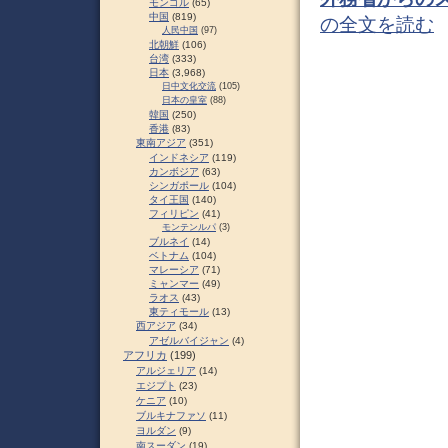
モンゴル
(65)
中国
(819)
の全文を読む
人民中国
(97)
北朝鮮
(106)
台湾
(333)
日本
(3,968)
日中文化交流
(105)
日本の皇室
(88)
韓国
(250)
香港
(83)
東南アジア
(351)
インドネシア
(119)
カンボジア
(63)
シンガポール
(104)
タイ王国
(140)
フィリピン
(41)
モンテンルパ
(3)
ブルネイ
(14)
ベトナム
(104)
マレーシア
(71)
ミャンマー
(49)
ラオス
(43)
東ティモール
(13)
西アジア
(34)
アゼルバイジャン
(4)
アフリカ
(199)
アルジェリア
(14)
エジプト
(23)
ケニア
(10)
ブルキナファソ
(11)
ヨルダン
(9)
南スーダン
(19)