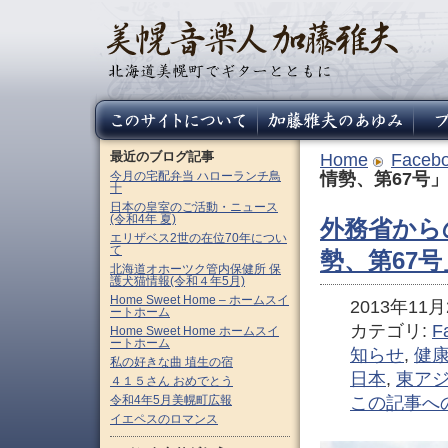
最近のブログ記事
Home
Faceb
今月の宅配弁当 ハローランチ鳥
情勢、第67号」
十
日本の皇室のご活動・ニュース
(令和4年 夏)
外務省から
エリザベス2世の在位70年につい
て
勢、第67号
北海道オホーツク管内保健所 保
護犬猫情報(令和４年5月)
Home Sweet Home – ホームスイ
2013年11月2
ートホーム
カテゴリ:
F
Home Sweet Home ホームスイ
ートホーム
知らせ
,
健
私の好きな曲 埴生の宿
日本
,
東ア
４１５さん おめでとう
令和4年5月美幌町広報
この記事へ
イエペスのロマンス