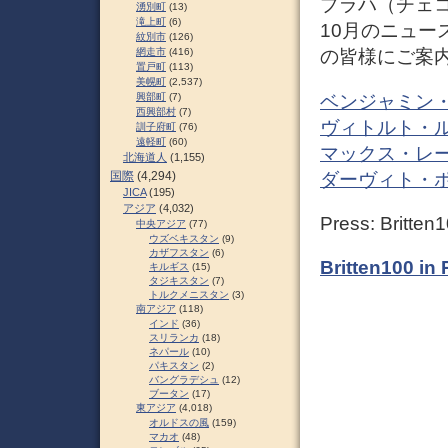
プラハ（チェ
湧別町
(13)
滝上町
(6)
10月のニュ
紋別市
(126)
網走市
(416)
の皆様にご案
置戸町
(113)
美幌町
(2,537)
ベンジャミン
興部町
(7)
西興部村
(7)
ヴィトルト・
訓子府町
(76)
遠軽町
(60)
マックス・レ
北海道人
(1,155)
ダーヴィト・
国際
(4,294)
JICA
(195)
アジア
(4,032)
Press: Britten
中央アジア
(77)
ウズベキスタン
(9)
カザフスタン
(6)
Britten100 in
キルギス
(15)
タジキスタン
(7)
トルクメニスタン
(3)
南アジア
(118)
インド
(36)
スリランカ
(18)
ネパール
(10)
パキスタン
(2)
バングラデシュ
(12)
ブータン
(17)
東アジア
(4,018)
オルドスの風
(159)
マカオ
(48)