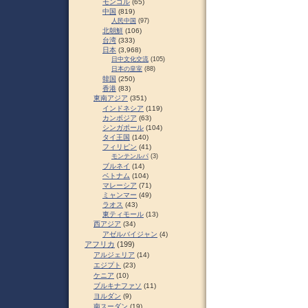
モンゴル
(65)
中国
(819)
人民中国
(97)
北朝鮮
(106)
台湾
(333)
日本
(3,968)
日中文化交流
(105)
日本の皇室
(88)
韓国
(250)
香港
(83)
東南アジア
(351)
インドネシア
(119)
カンボジア
(63)
シンガポール
(104)
タイ王国
(140)
フィリピン
(41)
モンテンルパ
(3)
ブルネイ
(14)
ベトナム
(104)
マレーシア
(71)
ミャンマー
(49)
ラオス
(43)
東ティモール
(13)
西アジア
(34)
アゼルバイジャン
(4)
アフリカ
(199)
アルジェリア
(14)
エジプト
(23)
ケニア
(10)
ブルキナファソ
(11)
ヨルダン
(9)
南スーダン
(19)