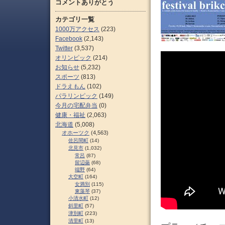
コメントありがとう
カテゴリ一覧
1000万アクセス
(223)
Facebook
(2,143)
Twitter
(3,537)
オリンピック
(214)
お知らせ
(5,232)
スポーツ
(813)
ドラえもん
(102)
パラリンピック
(149)
今月の宅配弁当
(0)
健康・福祉
(2,063)
北海道
(5,008)
オホーツク
(4,563)
佐呂間町
(14)
北見市
(1,032)
常呂
(87)
留辺蘂
(68)
端野
(64)
大空町
(164)
女満別
(115)
東藻琴
(37)
小清水町
(12)
斜里町
(57)
津別町
(223)
清里町
(13)