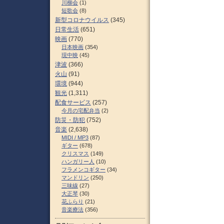
川柳会
(1)
短歌会
(8)
新型コロナウイルス
(345)
日常生活
(651)
映画
(770)
日本映画
(354)
現中映
(45)
津波
(366)
火山
(91)
環境
(944)
観光
(1,311)
配食サービス
(257)
今月の宅配弁当
(2)
防災・防犯
(752)
音楽
(2,638)
MIDI / MP3
(87)
ギター
(678)
クリスマス
(149)
ハンガリー人
(10)
フラメンコギター
(34)
マンドリン
(250)
三味線
(27)
大正琴
(30)
花ふらり
(21)
音楽療法
(356)