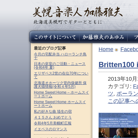
最近のブログ記事
Home
Faceb
今月の宅配弁当 ハローランチ鳥
十
Britten100
日本の皇室のご活動・ニュース
(令和4年 夏)
エリザベス2世の在位70年につい
て
2013年10月2
北海道オホーツク管内保健所 保
カテゴリ:
F
護犬猫情報(令和４年5月)
Home Sweet Home – ホームスイ
ツ
,
ポーラ
ートホーム
この記事へ
Home Sweet Home ホームスイ
ートホーム
私の好きな曲 埴生の宿
４１５さん おめでとう
令和4年5月美幌町広報
イエペスのロマンス