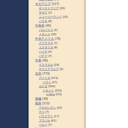
オセアニア
(117)
オーストラリア
(33)
サモア
(1)
ニュージーランド
(16)
パラオ
(8)
中南米
(45)
バルバドス
(2)
メキシコ
(20)
中央アメリカ
(75)
グアテマラ
(7)
コスタリカ
(9)
ハイチ
(4)
パナマ
(7)
中東
(55)
イスラエル
(18)
サウジアラビア
(4)
北米
(773)
アメリカ
(474)
ハワイ
(47)
カナダ
(304)
トロント
(224)
e-nikka
(223)
南極
(39)
南米
(172)
アルゼンチン
(32)
チリ
(7)
パラグアイ
(17)
ブラジル
(61)
ペルー
(7)