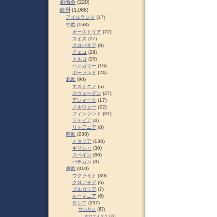
和僑会
(220)
欧州
(1,065)
アイルランド
(17)
中欧
(168)
オーストリア
(72)
スイス
(27)
スロパキア
(8)
チェコ
(29)
トルコ
(20)
ハンガリー
(16)
ポーランド
(24)
北欧
(90)
エストニア
(5)
スウェーデン
(27)
デンマーク
(17)
ノルウェー
(22)
フィンランド
(31)
ラトビア
(4)
リトアニア
(8)
南欧
(238)
イタリア
(136)
ギリシャ
(30)
スペイン
(86)
バチカン
(3)
東欧
(310)
ウクライナ
(39)
クロアチア
(6)
ブルガリア
(7)
ルーマニア
(6)
ロシア
(257)
サハリン
(67)
ポロナイスク
(37)