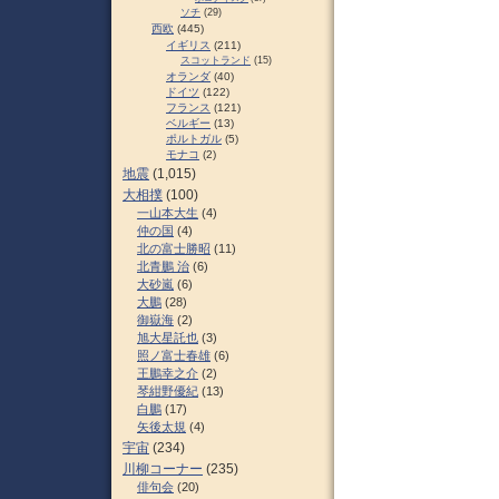
ソチ
(29)
西欧
(445)
イギリス
(211)
スコットランド
(15)
オランダ
(40)
ドイツ
(122)
フランス
(121)
ベルギー
(13)
ポルトガル
(5)
モナコ
(2)
地震
(1,015)
大相撲
(100)
一山本大生
(4)
仲の国
(4)
北の富士勝昭
(11)
北青鵬 治
(6)
大砂嵐
(6)
大鵬
(28)
御嶽海
(2)
旭大星託也
(3)
照ノ富士春雄
(6)
王鵬幸之介
(2)
琴紺野優紀
(13)
白鵬
(17)
矢後太規
(4)
宇宙
(234)
川柳コーナー
(235)
俳句会
(20)