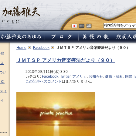
Home
Facebook
ＪＭＴＳＰ アメリカ音楽療法だより（９０）
チ鳥
ＪＭＴＳＰ アメリカ音楽療法だより（９０）
ス
2013年09月11日(水) 3:30
つい
カテゴリ:
Facebook
,
Twitter
,
アメリカ
,
お知らせ
,
健康・福祉
,
国際
,
この記事へのコメント
はまだありません。
 保
ムスイ
スイ