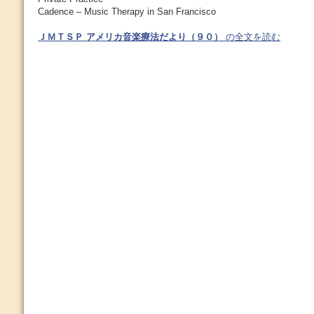
Cadence – Music Therapy in San Francisco
ＪＭＴＳＰ アメリカ音楽療法だより（９０）
の全文を読む