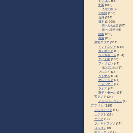
モンゴル
(65)
中国
(819)
人民中国
(97)
北朝鮮
(106)
台湾
(333)
日本
(3,968)
日中文化交流
(105)
日本の皇室
(88)
韓国
(250)
香港
(83)
東南アジア
(351)
インドネシア
(119)
カンボジア
(63)
シンガポール
(104)
タイ王国
(140)
フィリピン
(41)
モンテンルパ
(3)
ブルネイ
(14)
ベトナム
(104)
マレーシア
(71)
ミャンマー
(49)
ラオス
(43)
東ティモール
(13)
西アジア
(34)
アゼルバイジャン
(4)
アフリカ
(199)
アルジェリア
(14)
エジプト
(23)
ケニア
(10)
ブルキナファソ
(11)
ヨルダン
(9)
南スーダン
(19)