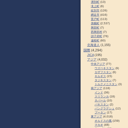
湧別町
(13)
滝上町
(6)
紋別市
(126)
網走市
(416)
置戸町
(113)
美幌町
(2,537)
興部町
(7)
西興部村
(7)
訓子府町
(76)
遠軽町
(60)
北海道人
(1,155)
国際
(4,294)
JICA
(195)
アジア
(4,032)
中央アジア
(77)
ウズベキスタン
(9)
カザフスタン
(6)
キルギス
(15)
タジキスタン
(7)
トルクメニスタン
(3)
南アジア
(118)
インド
(36)
スリランカ
(18)
ネパール
(10)
パキスタン
(2)
バングラデシュ
(12)
ブータン
(17)
東アジア
(4,018)
オルドスの風
(159)
マカオ
(48)