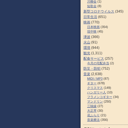
川柳会
(1)
短歌会
(8)
新型コロナウイルス
(345)
日常生活
(651)
映画
(770)
日本映画
(354)
現中映
(45)
津波
(366)
火山
(91)
環境
(944)
観光
(1,311)
配食サービス
(257)
今月の宅配弁当
(2)
防災・防犯
(752)
音楽
(2,638)
MIDI / MP3
(87)
ギター
(678)
クリスマス
(149)
ハンガリー人
(10)
フラメンコギター
(34)
マンドリン
(250)
三味線
(27)
大正琴
(30)
花ふらり
(21)
音楽療法
(356)