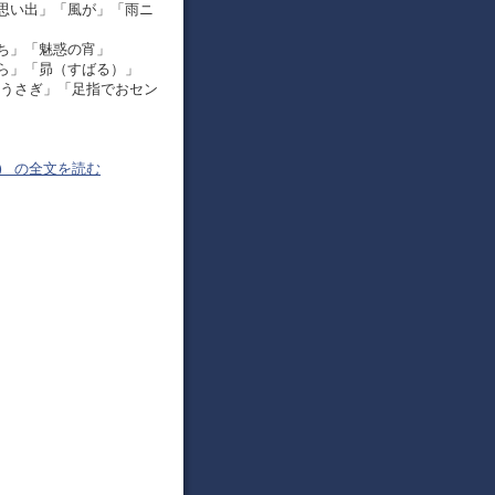
思い出」「風が」「雨ニ
ち」「魅惑の宵」
ら」「昴（すばる）」
ぶうさぎ」「足指でおセン
）
の全文を読む