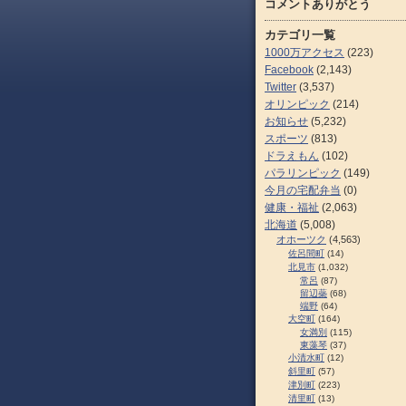
コメントありがとう
カテゴリ一覧
1000万アクセス
(223)
Facebook
(2,143)
Twitter
(3,537)
オリンピック
(214)
お知らせ
(5,232)
スポーツ
(813)
ドラえもん
(102)
パラリンピック
(149)
今月の宅配弁当
(0)
健康・福祉
(2,063)
北海道
(5,008)
オホーツク
(4,563)
佐呂間町
(14)
北見市
(1,032)
常呂
(87)
留辺蘂
(68)
端野
(64)
大空町
(164)
女満別
(115)
東藻琴
(37)
小清水町
(12)
斜里町
(57)
津別町
(223)
清里町
(13)