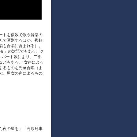
ートを複数で歌う音楽の
んで区別するほか、複数
唱も合唱に含まれる）。
合奏」の対語でもある。ク
類： パート数により、二部
などもある。 女声による
よるものを児童合唱（ま
ぶ。男女の声によるもの
ん夜の星を」「高原列車