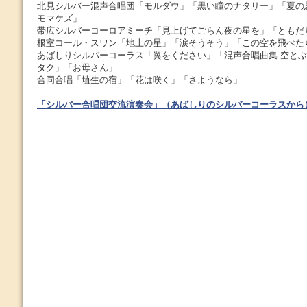
北見シルバー混声合唱団「モルダウ」「黒い瞳のナタリー」「夏の
モマケズ」
帯広シルバーコーロアミーチ「見上げてごらん夜の星を」「ともだ
根室コール・スワン「地上の星」「涙そうそう」「この空を飛べた
あばしりシルバーコーラス「翼をください」「混声合唱曲集 空と
タク」「お母さん」
合同合唱「埴生の宿」「花は咲く」「さようなら」
「シルバー合唱団交流演奏会」（あばしりのシルバーコーラスから