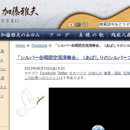
Home
Facebook
「シルバー合唱団交流演奏会」（あばしりのシ
チ鳥
「シルバー合唱団交流演奏会」（あばしりのシルバー
ス
2013年08月23日(金) 9:33
つい
カテゴリ:
Facebook
,
Twitter
,
オホーツク
,
お知らせ
,
健康・福祉
,
北海
この記事へのコメント
は 2 件あります。
 保
ムスイ
スイ