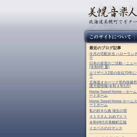
最近のブログ記事
今月の宅配弁当 ハローラン
十
日本の皇室のご活動・ニュー
(令和4年 夏)
エリザベス2世の在位70年に
て
北海道オホーツク管内保健所
護犬猫情報(令和４年5月)
Home Sweet Home – ホー
ートホーム
Home Sweet Home ホーム
ートホーム
私の好きな曲 埴生の宿
４１５さん おめでとう
令和4年5月美幌町広報
イエペスのロマンス