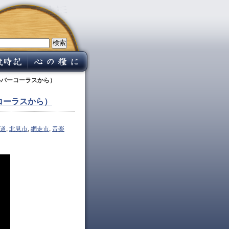
ルバーコーラスから）
コーラスから）
道
,
北見市
,
網走市
,
音楽