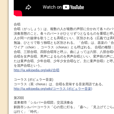
合唱
合唱（がっしょう）は、複数の人が複数の声部に分かれて各々のパ
演奏形態のこと。各々のパートがひとりずつとなるものを重唱と呼
人が同一の旋律を歌うことも斉唱といい、区別される（広義では斉
無論、ひとりで歌う独唱とも区別される。 「合唱」は、器楽の「
ワイア（choir）、コーラス（chorus）とも呼ばれる。 合唱の種
合唱、三部合唱、四部合唱等と呼ぶ。曲によっては六部、八部合唱
合唱を女声合唱、男声によるものを男声合唱といい、変声前の声に
たは童声合唱、少年合唱、少年少女合唱など。主に童声合唱）と呼
を混声合唱という。
http://ja.wikipedia.org/wiki/合唱
コーラス (ポピュラー音楽)
コーラス（英: chorus）は、合唱を意味する音楽用語である。
http://ja.wikipedia.org/wiki/コーラス (ポピュラー音楽)
第20回
道東都市「シルバー合唱団」交流演奏会
釧路市シルバーコーラス「心の窓に灯を」「森へ」「見上げてごら
は行く」「時代」