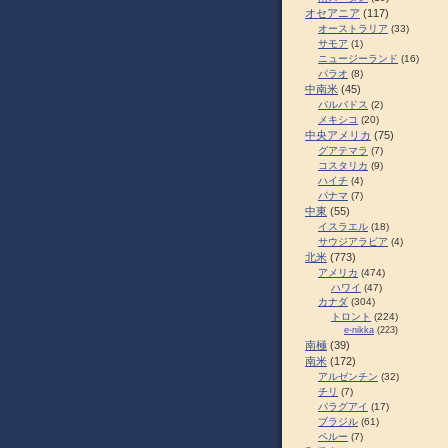
オセアニア
(117)
オーストラリア
(33)
サモア
(1)
ニュージーランド
(16)
パラオ
(8)
中南米
(45)
バルバドス
(2)
メキシコ
(20)
中央アメリカ
(75)
グアテマラ
(7)
コスタリカ
(9)
ハイチ
(4)
パナマ
(7)
中東
(55)
イスラエル
(18)
サウジアラビア
(4)
北米
(773)
アメリカ
(474)
ハワイ
(47)
カナダ
(304)
トロント
(224)
e-nikka
(223)
南極
(39)
南米
(172)
アルゼンチン
(32)
チリ
(7)
パラグアイ
(17)
ブラジル
(61)
ペルー
(7)