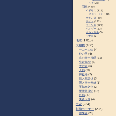
ソチ
(29)
西欧
(445)
イギリス
(211)
スコットランド
(15)
オランダ
(40)
ドイツ
(122)
フランス
(121)
ベルギー
(13)
ポルトガル
(5)
モナコ
(2)
地震
(1,015)
大相撲
(100)
一山本大生
(4)
仲の国
(4)
北の富士勝昭
(11)
北青鵬 治
(6)
大砂嵐
(6)
大鵬
(28)
御嶽海
(2)
旭大星託也
(3)
照ノ富士春雄
(6)
王鵬幸之介
(2)
琴紺野優紀
(13)
白鵬
(17)
矢後太規
(4)
宇宙
(234)
川柳コーナー
(235)
俳句会
(20)