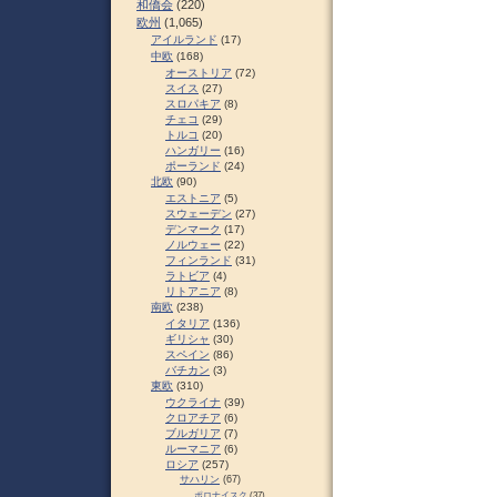
和僑会
(220)
欧州
(1,065)
アイルランド
(17)
中欧
(168)
オーストリア
(72)
スイス
(27)
スロパキア
(8)
チェコ
(29)
トルコ
(20)
ハンガリー
(16)
ポーランド
(24)
北欧
(90)
エストニア
(5)
スウェーデン
(27)
デンマーク
(17)
ノルウェー
(22)
フィンランド
(31)
ラトビア
(4)
リトアニア
(8)
南欧
(238)
イタリア
(136)
ギリシャ
(30)
スペイン
(86)
バチカン
(3)
東欧
(310)
ウクライナ
(39)
クロアチア
(6)
ブルガリア
(7)
ルーマニア
(6)
ロシア
(257)
サハリン
(67)
ポロナイスク
(37)