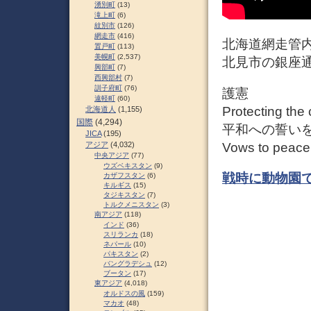
湧別町
(13)
滝上町
(6)
紋別市
(126)
網走市
(416)
北海道網走管
置戸町
(113)
美幌町
(2,537)
北見市の銀座通
興部町
(7)
西興部村
(7)
訓子府町
(76)
護憲
遠軽町
(60)
Protecting the 
北海道人
(1,155)
国際
(4,294)
平和への誓い
JICA
(195)
Vows to peace
アジア
(4,032)
中央アジア
(77)
ウズベキスタン
(9)
戦時に動物園
カザフスタン
(6)
キルギス
(15)
タジキスタン
(7)
トルクメニスタン
(3)
南アジア
(118)
インド
(36)
スリランカ
(18)
ネパール
(10)
パキスタン
(2)
バングラデシュ
(12)
ブータン
(17)
東アジア
(4,018)
オルドスの風
(159)
マカオ
(48)