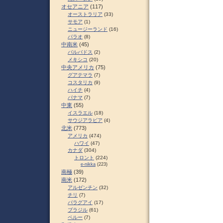
オセアニア
(117)
オーストラリア
(33)
サモア
(1)
ニュージーランド
(16)
パラオ
(8)
中南米
(45)
バルバドス
(2)
メキシコ
(20)
中央アメリカ
(75)
グアテマラ
(7)
コスタリカ
(9)
ハイチ
(4)
パナマ
(7)
中東
(55)
イスラエル
(18)
サウジアラビア
(4)
北米
(773)
アメリカ
(474)
ハワイ
(47)
カナダ
(304)
トロント
(224)
e-nikka
(223)
南極
(39)
南米
(172)
アルゼンチン
(32)
チリ
(7)
パラグアイ
(17)
ブラジル
(61)
ペルー
(7)