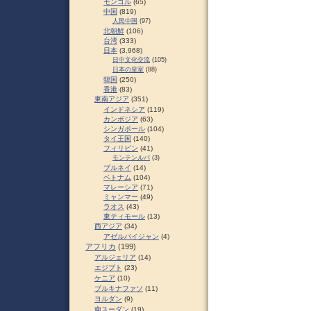
モンゴル
(65)
中国
(819)
人民中国
(97)
北朝鮮
(106)
台湾
(333)
日本
(3,968)
日中文化交流
(105)
日本の皇室
(88)
韓国
(250)
香港
(83)
東南アジア
(351)
インドネシア
(119)
カンボジア
(63)
シンガポール
(104)
タイ王国
(140)
フィリピン
(41)
モンテンルパ
(3)
ブルネイ
(14)
ベトナム
(104)
マレーシア
(71)
ミャンマー
(49)
ラオス
(43)
東ティモール
(13)
西アジア
(34)
アゼルバイジャン
(4)
アフリカ
(199)
アルジェリア
(14)
エジプト
(23)
ケニア
(10)
ブルキナファソ
(11)
ヨルダン
(9)
南スーダン
(19)