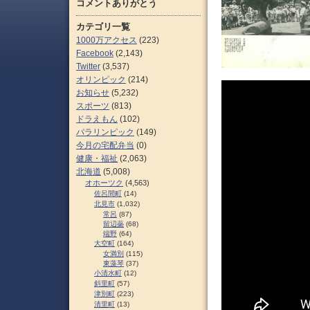
コメントありがとう
カテゴリ一覧
1000万アクセス
(223)
Facebook
(2,143)
Twitter
(3,537)
オリンピック
(214)
お知らせ
(5,232)
スポーツ
(813)
ドラえもん
(102)
パラリンピック
(149)
今月の宅配弁当
(0)
健康・福祉
(2,063)
北海道
(5,008)
オホーツク
(4,563)
佐呂間町
(14)
北見市
(1,032)
常呂
(87)
留辺蘂
(68)
端野
(64)
大空町
(164)
女満別
(115)
東藻琴
(37)
小清水町
(12)
斜里町
(57)
津別町
(223)
清里町
(13)