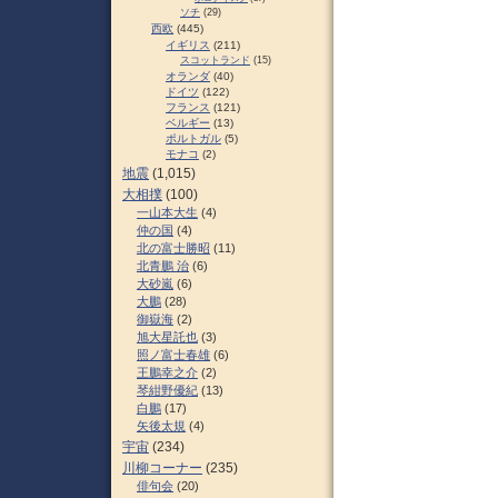
ソチ
(29)
西欧
(445)
イギリス
(211)
スコットランド
(15)
オランダ
(40)
ドイツ
(122)
フランス
(121)
ベルギー
(13)
ポルトガル
(5)
モナコ
(2)
地震
(1,015)
大相撲
(100)
一山本大生
(4)
仲の国
(4)
北の富士勝昭
(11)
北青鵬 治
(6)
大砂嵐
(6)
大鵬
(28)
御嶽海
(2)
旭大星託也
(3)
照ノ富士春雄
(6)
王鵬幸之介
(2)
琴紺野優紀
(13)
白鵬
(17)
矢後太規
(4)
宇宙
(234)
川柳コーナー
(235)
俳句会
(20)