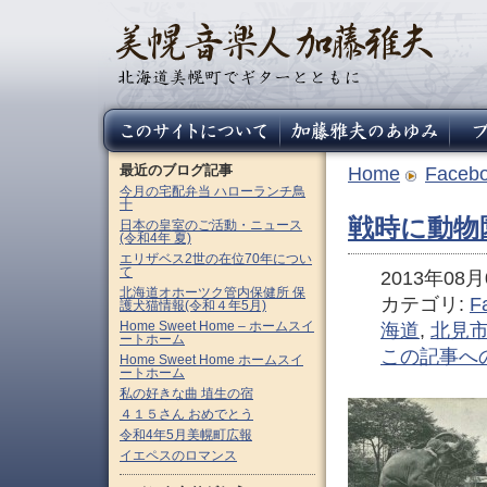
最近のブログ記事
Home
Faceb
今月の宅配弁当 ハローランチ鳥
十
戦時に動物
日本の皇室のご活動・ニュース
(令和4年 夏)
エリザベス2世の在位70年につい
て
2013年08月0
北海道オホーツク管内保健所 保
カテゴリ:
F
護犬猫情報(令和４年5月)
Home Sweet Home – ホームスイ
海道
,
北見
ートホーム
この記事へ
Home Sweet Home ホームスイ
ートホーム
私の好きな曲 埴生の宿
４１５さん おめでとう
令和4年5月美幌町広報
イエペスのロマンス