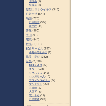
川柳会
(1)
短歌会
(8)
新型コロナウイルス
(345)
日常生活
(651)
映画
(770)
日本映画
(354)
現中映
(45)
津波
(366)
火山
(91)
環境
(944)
観光
(1,311)
配食サービス
(257)
今月の宅配弁当
(2)
防災・防犯
(752)
音楽
(2,638)
MIDI / MP3
(87)
ギター
(678)
クリスマス
(149)
ハンガリー人
(10)
フラメンコギター
(34)
マンドリン
(250)
三味線
(27)
大正琴
(30)
花ふらり
(21)
音楽療法
(356)