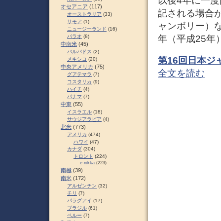
以後4年に一度
オセアニア
(117)
記される場合が
オーストラリア
(33)
サモア
(1)
ャンボリー）など
ニュージーランド
(16)
年（平成25
パラオ
(8)
中南米
(45)
バルバドス
(2)
第16回日本
メキシコ
(20)
中央アメリカ
(75)
全文を読む
グアテマラ
(7)
コスタリカ
(9)
ハイチ
(4)
パナマ
(7)
中東
(55)
イスラエル
(18)
サウジアラビア
(4)
北米
(773)
アメリカ
(474)
ハワイ
(47)
カナダ
(304)
トロント
(224)
e-nikka
(223)
南極
(39)
南米
(172)
アルゼンチン
(32)
チリ
(7)
パラグアイ
(17)
ブラジル
(61)
ペルー
(7)