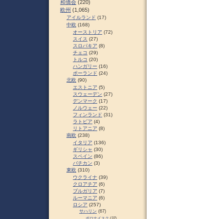
和僑会
(220)
欧州
(1,065)
アイルランド
(17)
中欧
(168)
オーストリア
(72)
スイス
(27)
スロパキア
(8)
チェコ
(29)
トルコ
(20)
ハンガリー
(16)
ポーランド
(24)
北欧
(90)
エストニア
(5)
スウェーデン
(27)
デンマーク
(17)
ノルウェー
(22)
フィンランド
(31)
ラトビア
(4)
リトアニア
(8)
南欧
(238)
イタリア
(136)
ギリシャ
(30)
スペイン
(86)
バチカン
(3)
東欧
(310)
ウクライナ
(39)
クロアチア
(6)
ブルガリア
(7)
ルーマニア
(6)
ロシア
(257)
サハリン
(67)
ポロナイスク
(37)