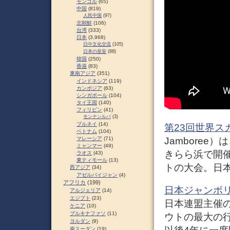
モンゴル
(65)
中国
(819)
人民中国
(97)
北朝鮮
(106)
台湾
(333)
日本
(3,968)
日中文化交流
(105)
日本の皇室
(88)
韓国
(250)
香港
(83)
東南アジア
(351)
インドネシア
(119)
カンボジア
(63)
シンガポール
(104)
タイ王国
(140)
フィリピン
(41)
モンテンルパ
(3)
ブルネイ
(14)
第23回世界ス
ベトナム
(104)
Jamboree
マレーシア
(71)
ミャンマー
(49)
きらら浜で開
ラオス
(43)
東ティモール
(13)
トの大会。日本
西アジア
(34)
アゼルバイジャン
(4)
アフリカ
(199)
日本ジャンボ
アルジェリア
(14)
エジプト
(23)
日本連盟主催
ケニア
(10)
ブルキナファソ
(11)
ウトの最大の行
ヨルダン
(9)
南スーダン
(19)