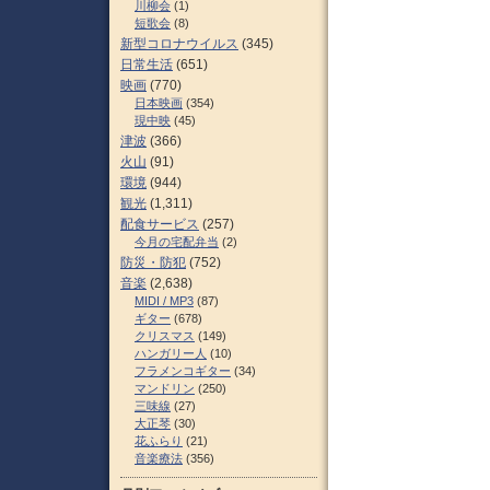
川柳会
(1)
短歌会
(8)
新型コロナウイルス
(345)
日常生活
(651)
映画
(770)
日本映画
(354)
現中映
(45)
津波
(366)
火山
(91)
環境
(944)
観光
(1,311)
配食サービス
(257)
今月の宅配弁当
(2)
防災・防犯
(752)
音楽
(2,638)
MIDI / MP3
(87)
ギター
(678)
クリスマス
(149)
ハンガリー人
(10)
フラメンコギター
(34)
マンドリン
(250)
三味線
(27)
大正琴
(30)
花ふらり
(21)
音楽療法
(356)