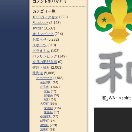
コメントありがとう
カテゴリ一覧
1000万アクセス
(223)
Facebook
(2,143)
Twitter
(3,537)
オリンピック
(214)
お知らせ
(5,232)
スポーツ
(813)
ドラえもん
(102)
パラリンピック
(149)
今月の宅配弁当
(0)
健康・福祉
(2,063)
北海道
(5,008)
オホーツク
(4,563)
佐呂間町
(14)
北見市
(1,032)
常呂
(87)
留辺蘂
(68)
端野
(64)
大空町
(164)
女満別
(115)
東藻琴
(37)
小清水町
(12)
斜里町
(57)
津別町
(223)
清里町
(13)