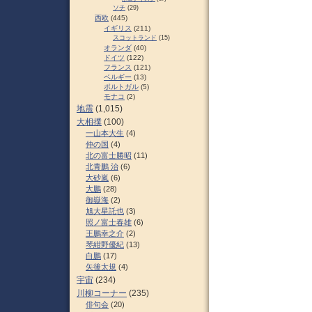
ソチ
(29)
西欧
(445)
イギリス
(211)
スコットランド
(15)
オランダ
(40)
ドイツ
(122)
フランス
(121)
ベルギー
(13)
ポルトガル
(5)
モナコ
(2)
地震
(1,015)
大相撲
(100)
一山本大生
(4)
仲の国
(4)
北の富士勝昭
(11)
北青鵬 治
(6)
大砂嵐
(6)
大鵬
(28)
御嶽海
(2)
旭大星託也
(3)
照ノ富士春雄
(6)
王鵬幸之介
(2)
琴紺野優紀
(13)
白鵬
(17)
矢後太規
(4)
宇宙
(234)
川柳コーナー
(235)
俳句会
(20)