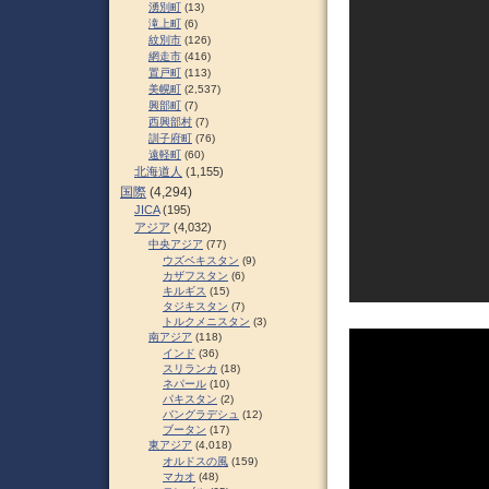
湧別町
(13)
滝上町
(6)
紋別市
(126)
網走市
(416)
置戸町
(113)
美幌町
(2,537)
興部町
(7)
西興部村
(7)
訓子府町
(76)
遠軽町
(60)
北海道人
(1,155)
国際
(4,294)
JICA
(195)
アジア
(4,032)
中央アジア
(77)
ウズベキスタン
(9)
カザフスタン
(6)
キルギス
(15)
タジキスタン
(7)
トルクメニスタン
(3)
南アジア
(118)
インド
(36)
スリランカ
(18)
ネパール
(10)
パキスタン
(2)
バングラデシュ
(12)
ブータン
(17)
東アジア
(4,018)
オルドスの風
(159)
マカオ
(48)