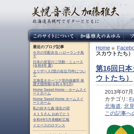
最近のブログ記事
Home
Faceb
今月の宅配弁当 ハローランチ鳥
スカウトたち）
十
日本の皇室のご活動・ニュース
(令和4年 夏)
第16回日
エリザベス2世の在位70年につい
て
ウトたち）
北海道オホーツク管内保健所 保
護犬猫情報(令和４年5月)
Home Sweet Home – ホームスイ
2013年07月2
ートホーム
カテゴリ:
F
Home Sweet Home ホームスイ
ートホーム
北海道
,
北
私の好きな曲 埴生の宿
この記事へ
４１５さん おめでとう
令和4年5月美幌町広報
イエペスのロマンス