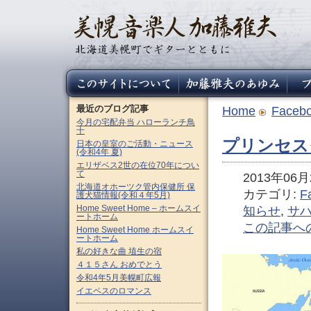
最近のブログ記事
Home
Faceb
今月の宅配弁当 ハローランチ鳥
十
プリンセス
日本の皇室のご活動・ニュース
(令和4年 夏)
エリザベス2世の在位70年につい
て
2013年06月2
北海道オホーツク管内保健所 保
カテゴリ:
F
護犬猫情報(令和４年5月)
Home Sweet Home – ホームスイ
知らせ
,
サ
ートホーム
この記事へ
Home Sweet Home ホームスイ
ートホーム
私の好きな曲 埴生の宿
４１５さん おめでとう
令和4年5月美幌町広報
イエペスのロマンス