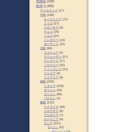
和僑会
(220)
欧州
(1,065)
アイルランド
(17)
中欧
(168)
オーストリア
(72)
スイス
(27)
スロパキア
(8)
チェコ
(29)
トルコ
(20)
ハンガリー
(16)
ポーランド
(24)
北欧
(90)
エストニア
(5)
スウェーデン
(27)
デンマーク
(17)
ノルウェー
(22)
フィンランド
(31)
ラトビア
(4)
リトアニア
(8)
南欧
(238)
イタリア
(136)
ギリシャ
(30)
スペイン
(86)
バチカン
(3)
東欧
(310)
ウクライナ
(39)
クロアチア
(6)
ブルガリア
(7)
ルーマニア
(6)
ロシア
(257)
サハリン
(67)
ポロナイスク
(37)