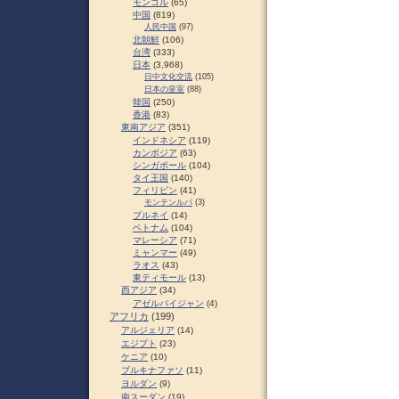
モンゴル
(65)
中国
(819)
人民中国
(97)
北朝鮮
(106)
台湾
(333)
日本
(3,968)
日中文化交流
(105)
日本の皇室
(88)
韓国
(250)
香港
(83)
東南アジア
(351)
インドネシア
(119)
カンボジア
(63)
シンガポール
(104)
タイ王国
(140)
フィリピン
(41)
モンテンルパ
(3)
ブルネイ
(14)
ベトナム
(104)
マレーシア
(71)
ミャンマー
(49)
ラオス
(43)
東ティモール
(13)
西アジア
(34)
アゼルバイジャン
(4)
アフリカ
(199)
アルジェリア
(14)
エジプト
(23)
ケニア
(10)
ブルキナファソ
(11)
ヨルダン
(9)
南スーダン
(19)