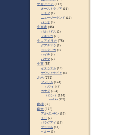
オセアニア
(117)
オーストラリア
(33)
サモア
(1)
ニュージーランド
(16)
パラオ
(8)
中南米
(45)
バルバドス
(2)
メキシコ
(20)
中央アメリカ
(75)
グアテマラ
(7)
コスタリカ
(9)
ハイチ
(4)
パナマ
(7)
中東
(55)
イスラエル
(18)
サウジアラビア
(4)
北米
(773)
アメリカ
(474)
ハワイ
(47)
カナダ
(304)
トロント
(224)
e-nikka
(223)
南極
(39)
南米
(172)
アルゼンチン
(32)
チリ
(7)
パラグアイ
(17)
ブラジル
(61)
ペルー
(7)