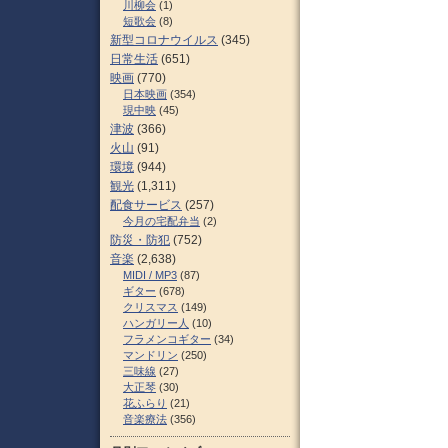
川柳会
(1)
短歌会
(8)
新型コロナウイルス
(345)
日常生活
(651)
映画
(770)
日本映画
(354)
現中映
(45)
津波
(366)
火山
(91)
環境
(944)
観光
(1,311)
配食サービス
(257)
今月の宅配弁当
(2)
防災・防犯
(752)
音楽
(2,638)
MIDI / MP3
(87)
ギター
(678)
クリスマス
(149)
ハンガリー人
(10)
フラメンコギター
(34)
マンドリン
(250)
三味線
(27)
大正琴
(30)
花ふらり
(21)
音楽療法
(356)