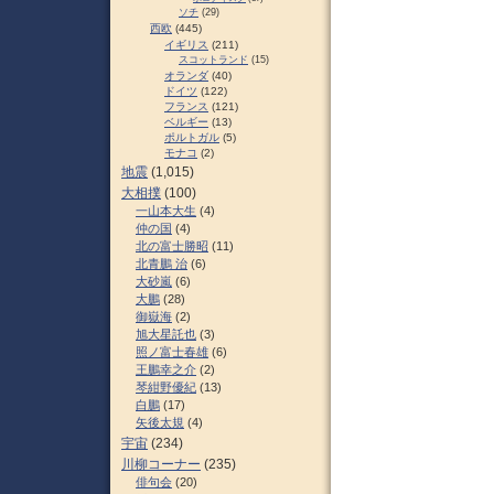
ソチ
(29)
西欧
(445)
イギリス
(211)
スコットランド
(15)
オランダ
(40)
ドイツ
(122)
フランス
(121)
ベルギー
(13)
ポルトガル
(5)
モナコ
(2)
地震
(1,015)
大相撲
(100)
一山本大生
(4)
仲の国
(4)
北の富士勝昭
(11)
北青鵬 治
(6)
大砂嵐
(6)
大鵬
(28)
御嶽海
(2)
旭大星託也
(3)
照ノ富士春雄
(6)
王鵬幸之介
(2)
琴紺野優紀
(13)
白鵬
(17)
矢後太規
(4)
宇宙
(234)
川柳コーナー
(235)
俳句会
(20)