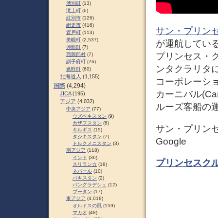
湧別町
(13)
滝上町
(6)
紋別市
(126)
網走市
(416)
サン・プリン
置戸町
(113)
美幌町
(2,537)
が運航してい
興部町
(7)
プリンセス・クル
西興部村
(7)
訓子府町
(76)
ンタクラリタ
遠軽町
(60)
北海道人
(1,155)
コーポレーシ
国際
(4,294)
カーニバル(Carni
JICA
(195)
アジア
(4,032)
ルーズ客船の
中央アジア
(77)
ウズベキスタン
(9)
カザフスタン
(6)
サン・プリンセ
キルギス
(15)
タジキスタン
(7)
Google
トルクメニスタン
(3)
南アジア
(118)
インド
(36)
プリンセスク
スリランカ
(18)
ネパール
(10)
パキスタン
(2)
バングラデシュ
(12)
ブータン
(17)
東アジア
(4,018)
オルドスの風
(159)
マカオ
(48)