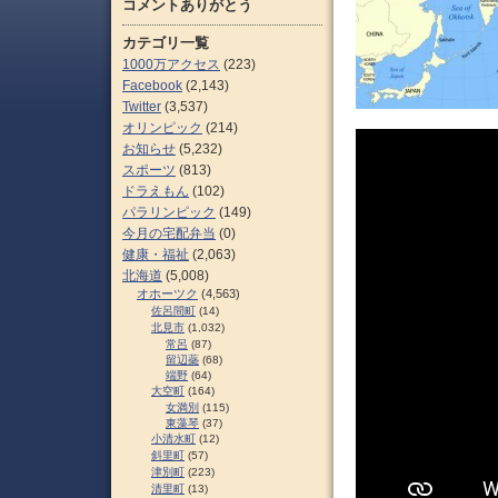
コメントありがとう
カテゴリ一覧
1000万アクセス
(223)
Facebook
(2,143)
Twitter
(3,537)
オリンピック
(214)
お知らせ
(5,232)
スポーツ
(813)
ドラえもん
(102)
パラリンピック
(149)
今月の宅配弁当
(0)
健康・福祉
(2,063)
北海道
(5,008)
オホーツク
(4,563)
佐呂間町
(14)
北見市
(1,032)
常呂
(87)
留辺蘂
(68)
端野
(64)
大空町
(164)
女満別
(115)
東藻琴
(37)
小清水町
(12)
斜里町
(57)
津別町
(223)
清里町
(13)