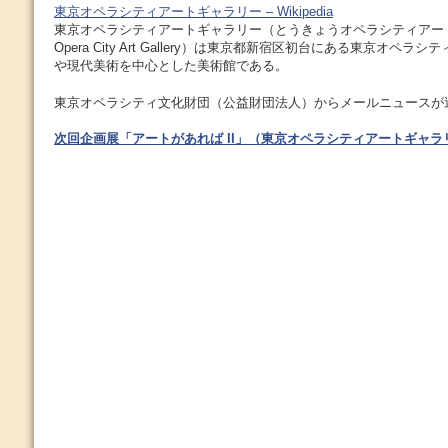
東京オペラシティアートギャラリー – Wikipedia
東京オペラシティアートギャラリー（とうきょうオペラシティアートギ
Opera City Art Gallery）は東京都新宿区初台にある東京オペ
や現代美術を中心とした美術館である。
東京オペラシティ文化財団（公益財団法人）からメールニュースが
次回企画展「アートがあれば II」（東京オペラシティアートギャラ