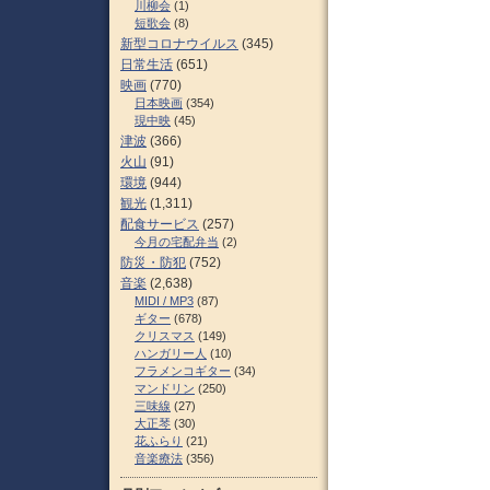
川柳会
(1)
短歌会
(8)
新型コロナウイルス
(345)
日常生活
(651)
映画
(770)
日本映画
(354)
現中映
(45)
津波
(366)
火山
(91)
環境
(944)
観光
(1,311)
配食サービス
(257)
今月の宅配弁当
(2)
防災・防犯
(752)
音楽
(2,638)
MIDI / MP3
(87)
ギター
(678)
クリスマス
(149)
ハンガリー人
(10)
フラメンコギター
(34)
マンドリン
(250)
三味線
(27)
大正琴
(30)
花ふらり
(21)
音楽療法
(356)