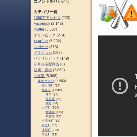
コメントありがとう
カテゴリ一覧
1000万アクセス
(223)
Facebook
(2,143)
Twitter
(3,537)
オリンピック
(214)
お知らせ
(5,232)
スポーツ
(813)
ドラえもん
(102)
パラリンピック
(149)
今月の宅配弁当
(0)
健康・福祉
(2,063)
北海道
(5,008)
オホーツク
(4,563)
佐呂間町
(14)
北見市
(1,032)
常呂
(87)
留辺蘂
(68)
端野
(64)
大空町
(164)
女満別
(115)
東藻琴
(37)
小清水町
(12)
斜里町
(57)
津別町
(223)
清里町
(13)