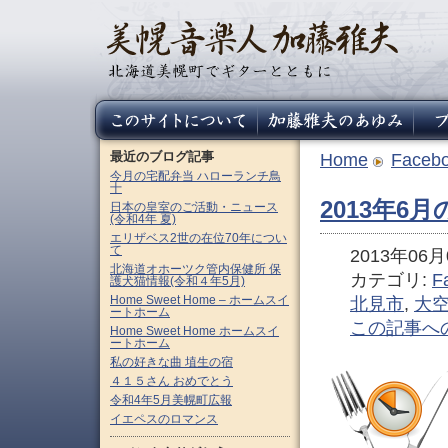
最近のブログ記事
Home
Faceb
今月の宅配弁当 ハローランチ鳥
十
2013年6
日本の皇室のご活動・ニュース
(令和4年 夏)
エリザベス2世の在位70年につい
て
2013年06月0
北海道オホーツク管内保健所 保
カテゴリ:
F
護犬猫情報(令和４年5月)
Home Sweet Home – ホームスイ
北見市
,
大
ートホーム
この記事へ
Home Sweet Home ホームスイ
ートホーム
私の好きな曲 埴生の宿
４１５さん おめでとう
令和4年5月美幌町広報
イエペスのロマンス