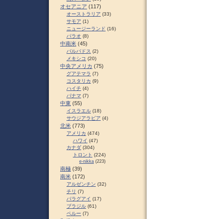
オセアニア
(117)
オーストラリア
(33)
サモア
(1)
ニュージーランド
(16)
パラオ
(8)
中南米
(45)
バルバドス
(2)
メキシコ
(20)
中央アメリカ
(75)
グアテマラ
(7)
コスタリカ
(9)
ハイチ
(4)
パナマ
(7)
中東
(55)
イスラエル
(18)
サウジアラビア
(4)
北米
(773)
アメリカ
(474)
ハワイ
(47)
カナダ
(304)
トロント
(224)
e-nikka
(223)
南極
(39)
南米
(172)
アルゼンチン
(32)
チリ
(7)
パラグアイ
(17)
ブラジル
(61)
ペルー
(7)