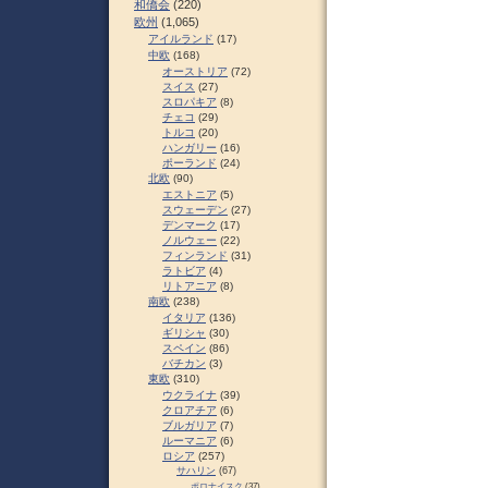
和僑会
(220)
欧州
(1,065)
アイルランド
(17)
中欧
(168)
オーストリア
(72)
スイス
(27)
スロパキア
(8)
チェコ
(29)
トルコ
(20)
ハンガリー
(16)
ポーランド
(24)
北欧
(90)
エストニア
(5)
スウェーデン
(27)
デンマーク
(17)
ノルウェー
(22)
フィンランド
(31)
ラトビア
(4)
リトアニア
(8)
南欧
(238)
イタリア
(136)
ギリシャ
(30)
スペイン
(86)
バチカン
(3)
東欧
(310)
ウクライナ
(39)
クロアチア
(6)
ブルガリア
(7)
ルーマニア
(6)
ロシア
(257)
サハリン
(67)
ポロナイスク
(37)