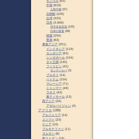
モンゴル
(65)
中国
(819)
人民中国
(97)
北朝鮮
(106)
台湾
(333)
日本
(3,968)
日中文化交流
(105)
日本の皇室
(88)
韓国
(250)
香港
(83)
東南アジア
(351)
インドネシア
(119)
カンボジア
(63)
シンガポール
(104)
タイ王国
(140)
フィリピン
(41)
モンテンルパ
(3)
ブルネイ
(14)
ベトナム
(104)
マレーシア
(71)
ミャンマー
(49)
ラオス
(43)
東ティモール
(13)
西アジア
(34)
アゼルバイジャン
(4)
アフリカ
(199)
アルジェリア
(14)
エジプト
(23)
ケニア
(10)
ブルキナファソ
(11)
ヨルダン
(9)
南スーダン
(19)