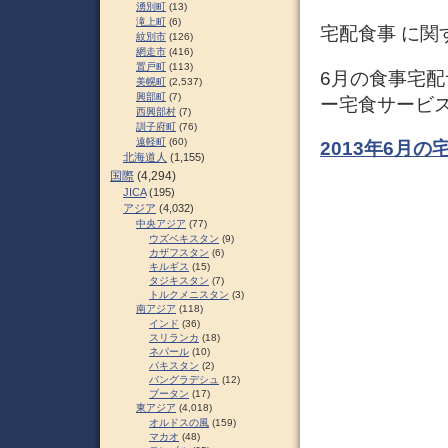
湧別町
(13)
滝上町
(6)
宅配食事 に関
紋別市
(126)
網走市
(416)
置戸町
(113)
6月の食事宅
美幌町
(2,537)
興部町
(7)
ー宅食サービ
西興部村
(7)
訓子府町
(76)
遠軽町
(60)
2013年6月の
北海道人
(1,155)
国際
(4,294)
JICA
(195)
アジア
(4,032)
中央アジア
(77)
ウズベキスタン
(9)
カザフスタン
(6)
キルギス
(15)
タジキスタン
(7)
トルクメニスタン
(3)
南アジア
(118)
インド
(36)
スリランカ
(18)
ネパール
(10)
パキスタン
(2)
バングラデシュ
(12)
ブータン
(17)
東アジア
(4,018)
オルドスの風
(159)
マカオ
(48)