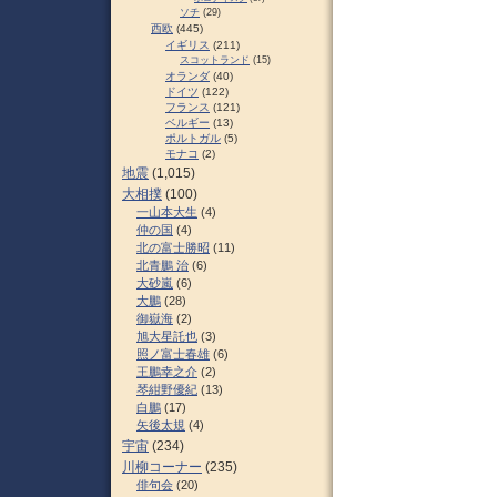
ソチ
(29)
西欧
(445)
イギリス
(211)
スコットランド
(15)
オランダ
(40)
ドイツ
(122)
フランス
(121)
ベルギー
(13)
ポルトガル
(5)
モナコ
(2)
地震
(1,015)
大相撲
(100)
一山本大生
(4)
仲の国
(4)
北の富士勝昭
(11)
北青鵬 治
(6)
大砂嵐
(6)
大鵬
(28)
御嶽海
(2)
旭大星託也
(3)
照ノ富士春雄
(6)
王鵬幸之介
(2)
琴紺野優紀
(13)
白鵬
(17)
矢後太規
(4)
宇宙
(234)
川柳コーナー
(235)
俳句会
(20)