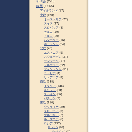
和僑会
(220)
欧州
(1,065)
アイルランド
(17)
中欧
(168)
オーストリア
(72)
スイス
(27)
スロパキア
(8)
チェコ
(29)
トルコ
(20)
ハンガリー
(16)
ポーランド
(24)
北欧
(90)
エストニア
(5)
スウェーデン
(27)
デンマーク
(17)
ノルウェー
(22)
フィンランド
(31)
ラトビア
(4)
リトアニア
(8)
南欧
(238)
イタリア
(136)
ギリシャ
(30)
スペイン
(86)
バチカン
(3)
東欧
(310)
ウクライナ
(39)
クロアチア
(6)
ブルガリア
(7)
ルーマニア
(6)
ロシア
(257)
サハリン
(67)
ポロナイスク
(37)