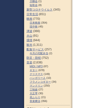
川柳会
(1)
短歌会
(8)
新型コロナウイルス
(345)
日常生活
(651)
映画
(770)
日本映画
(354)
現中映
(45)
津波
(366)
火山
(91)
環境
(944)
観光
(1,311)
配食サービス
(257)
今月の宅配弁当
(2)
防災・防犯
(752)
音楽
(2,638)
MIDI / MP3
(87)
ギター
(678)
クリスマス
(149)
ハンガリー人
(10)
フラメンコギター
(34)
マンドリン
(250)
三味線
(27)
大正琴
(30)
花ふらり
(21)
音楽療法
(356)