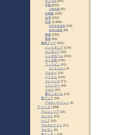
モンゴル
(65)
中国
(819)
人民中国
(97)
北朝鮮
(106)
台湾
(333)
日本
(3,968)
日中文化交流
(105)
日本の皇室
(88)
韓国
(250)
香港
(83)
東南アジア
(351)
インドネシア
(119)
カンボジア
(63)
シンガポール
(104)
タイ王国
(140)
フィリピン
(41)
モンテンルパ
(3)
ブルネイ
(14)
ベトナム
(104)
マレーシア
(71)
ミャンマー
(49)
ラオス
(43)
東ティモール
(13)
西アジア
(34)
アゼルバイジャン
(4)
アフリカ
(199)
アルジェリア
(14)
エジプト
(23)
ケニア
(10)
ブルキナファソ
(11)
ヨルダン
(9)
南スーダン
(19)