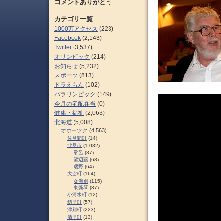
コメントありがとう
カテゴリ一覧
1000万アクセス
(223)
Facebook
(2,143)
Twitter
(3,537)
オリンピック
(214)
お知らせ
(5,232)
スポーツ
(813)
ドラえもん
(102)
パラリンピック
(149)
今月の宅配弁当
(0)
健康・福祉
(2,063)
北海道
(5,008)
オホーツク
(4,563)
佐呂間町
(14)
北見市
(1,032)
常呂
(87)
留辺蘂
(68)
端野
(64)
大空町
(164)
女満別
(115)
東藻琴
(37)
小清水町
(12)
斜里町
(57)
津別町
(223)
清里町
(13)