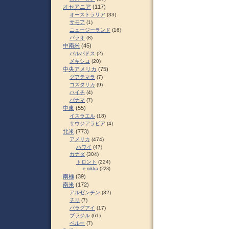
オセアニア
(117)
オーストラリア
(33)
サモア
(1)
ニュージーランド
(16)
パラオ
(8)
中南米
(45)
バルバドス
(2)
メキシコ
(20)
中央アメリカ
(75)
グアテマラ
(7)
コスタリカ
(9)
ハイチ
(4)
パナマ
(7)
中東
(55)
イスラエル
(18)
サウジアラビア
(4)
北米
(773)
アメリカ
(474)
ハワイ
(47)
カナダ
(304)
トロント
(224)
e-nikka
(223)
南極
(39)
南米
(172)
アルゼンチン
(32)
チリ
(7)
パラグアイ
(17)
ブラジル
(61)
ペルー
(7)