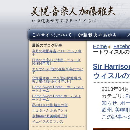
最近のブログ記事
Home
Faceb
今月の宅配弁当 ハローランチ鳥
ートウィスルの
十
日本の皇室のご活動・ニュース
(令和4年 夏)
Sir Harri
エリザベス2世の在位70年につい
て
ウィスルの
北海道オホーツク管内保健所 保
護犬猫情報(令和４年5月)
Home Sweet Home – ホームスイ
2013年04月2
ートホーム
カテゴリ:
F
Home Sweet Home ホームスイ
ートホーム
知らせ
,
ポ
私の好きな曲 埴生の宿
欧州
,
美幌
４１５さん おめでとう
令和4年5月美幌町広報
この記事へ
イエペスのロマンス