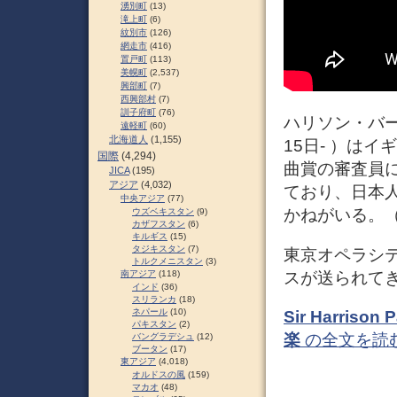
湧別町
(13)
滝上町
(6)
紋別市
(126)
網走市
(416)
置戸町
(113)
美幌町
(2,537)
興部町
(7)
西興部村
(7)
訓子府町
(76)
ハリソン・バートウィ
遠軽町
(60)
北海道人
(1,155)
15日- ）は
国際
(4,294)
曲賞の審査員
JICA
(195)
アジア
(4,032)
ており、日本
中央アジア
(77)
かねがいる。
ウズベキスタン
(9)
カザフスタン
(6)
キルギス
(15)
タジキスタン
(7)
東京オペラシ
トルクメニスタン
(3)
スが送られて
南アジア
(118)
インド
(36)
スリランカ
(18)
ネパール
(10)
Sir Harris
パキスタン
(2)
楽
の全文を読
バングラデシュ
(12)
ブータン
(17)
東アジア
(4,018)
オルドスの風
(159)
マカオ
(48)