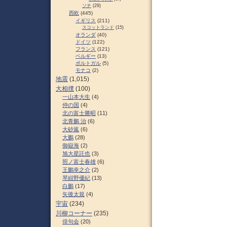
ソチ
(29)
西欧
(445)
イギリス
(211)
スコットランド
(15)
オランダ
(40)
ドイツ
(122)
フランス
(121)
ベルギー
(13)
ポルトガル
(5)
モナコ
(2)
地震
(1,015)
大相撲
(100)
一山本大生
(4)
仲の国
(4)
北の富士勝昭
(11)
北青鵬 治
(6)
大砂嵐
(6)
大鵬
(28)
御嶽海
(2)
旭大星託也
(3)
照ノ富士春雄
(6)
王鵬幸之介
(2)
琴紺野優紀
(13)
白鵬
(17)
矢後太規
(4)
宇宙
(234)
川柳コーナー
(235)
俳句会
(20)