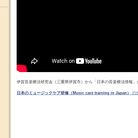
伊賀音楽療法研究会（三重県伊賀市）から「日本の音楽療法情報」
日本のミュージックケア研修（Music care training in Japan）
の