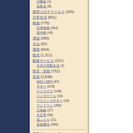
川柳会
(1)
短歌会
(8)
新型コロナウイルス
(345)
日常生活
(651)
映画
(770)
日本映画
(354)
現中映
(45)
津波
(366)
火山
(91)
環境
(944)
観光
(1,311)
配食サービス
(257)
今月の宅配弁当
(2)
防災・防犯
(752)
音楽
(2,638)
MIDI / MP3
(87)
ギター
(678)
クリスマス
(149)
ハンガリー人
(10)
フラメンコギター
(34)
マンドリン
(250)
三味線
(27)
大正琴
(30)
花ふらり
(21)
音楽療法
(356)