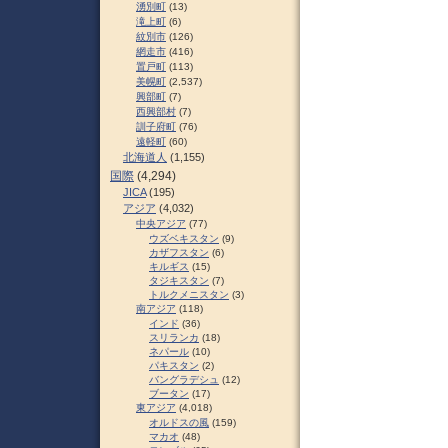
湧別町
(13)
滝上町
(6)
紋別市
(126)
網走市
(416)
置戸町
(113)
美幌町
(2,537)
興部町
(7)
西興部村
(7)
訓子府町
(76)
遠軽町
(60)
北海道人
(1,155)
国際
(4,294)
JICA
(195)
アジア
(4,032)
中央アジア
(77)
ウズベキスタン
(9)
カザフスタン
(6)
キルギス
(15)
タジキスタン
(7)
トルクメニスタン
(3)
南アジア
(118)
インド
(36)
スリランカ
(18)
ネパール
(10)
パキスタン
(2)
バングラデシュ
(12)
ブータン
(17)
東アジア
(4,018)
オルドスの風
(159)
マカオ
(48)