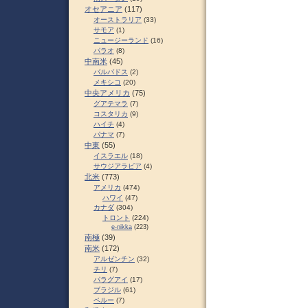
オセアニア
(117)
オーストラリア
(33)
サモア
(1)
ニュージーランド
(16)
パラオ
(8)
中南米
(45)
バルバドス
(2)
メキシコ
(20)
中央アメリカ
(75)
グアテマラ
(7)
コスタリカ
(9)
ハイチ
(4)
パナマ
(7)
中東
(55)
イスラエル
(18)
サウジアラビア
(4)
北米
(773)
アメリカ
(474)
ハワイ
(47)
カナダ
(304)
トロント
(224)
e-nikka
(223)
南極
(39)
南米
(172)
アルゼンチン
(32)
チリ
(7)
パラグアイ
(17)
ブラジル
(61)
ペルー
(7)