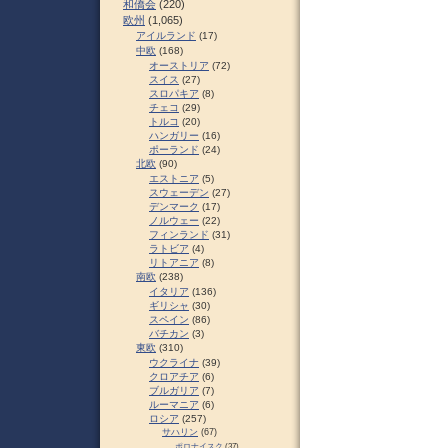
和僑会
(220)
欧州
(1,065)
アイルランド
(17)
中欧
(168)
オーストリア
(72)
スイス
(27)
スロパキア
(8)
チェコ
(29)
トルコ
(20)
ハンガリー
(16)
ポーランド
(24)
北欧
(90)
エストニア
(5)
スウェーデン
(27)
デンマーク
(17)
ノルウェー
(22)
フィンランド
(31)
ラトビア
(4)
リトアニア
(8)
南欧
(238)
イタリア
(136)
ギリシャ
(30)
スペイン
(86)
バチカン
(3)
東欧
(310)
ウクライナ
(39)
クロアチア
(6)
ブルガリア
(7)
ルーマニア
(6)
ロシア
(257)
サハリン
(67)
ポロナイスク
(37)