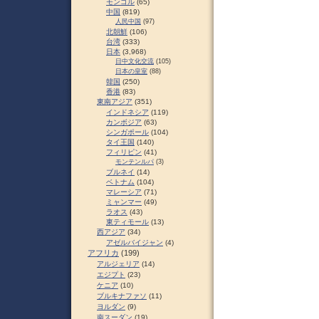
モンゴル
(65)
中国
(819)
人民中国
(97)
北朝鮮
(106)
台湾
(333)
日本
(3,968)
日中文化交流
(105)
日本の皇室
(88)
韓国
(250)
香港
(83)
東南アジア
(351)
インドネシア
(119)
カンボジア
(63)
シンガポール
(104)
タイ王国
(140)
フィリピン
(41)
モンテンルパ
(3)
ブルネイ
(14)
ベトナム
(104)
マレーシア
(71)
ミャンマー
(49)
ラオス
(43)
東ティモール
(13)
西アジア
(34)
アゼルバイジャン
(4)
アフリカ
(199)
アルジェリア
(14)
エジプト
(23)
ケニア
(10)
ブルキナファソ
(11)
ヨルダン
(9)
南スーダン
(19)