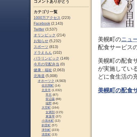
コメントありがとう
カテゴリ一覧
1000万アクセス
(223)
Facebook
(2,143)
Twitter
(3,537)
オリンピック
(214)
美幌町の
ニュ
お知らせ
(5,232)
配食サービス
スポーツ
(813)
ドラえもん
(102)
パラリンピック
(149)
美幌町の配食
今月の宅配弁当
(0)
が実施してい
健康・福祉
(2,063)
どに食生活の
北海道
(5,008)
オホーツク
(4,563)
佐呂間町
(14)
美幌町の配食サー
北見市
(1,032)
常呂
(87)
留辺蘂
(68)
端野
(64)
大空町
(164)
女満別
(115)
東藻琴
(37)
小清水町
(12)
斜里町
(57)
津別町
(223)
清里町
(13)