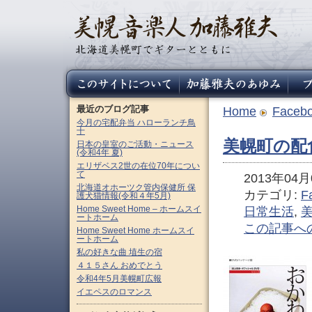
最近のブログ記事
Home
Faceb
今月の宅配弁当 ハローランチ鳥
十
美幌町の配食
日本の皇室のご活動・ニュース
(令和4年 夏)
エリザベス2世の在位70年につい
て
2013年04月0
北海道オホーツク管内保健所 保
カテゴリ:
F
護犬猫情報(令和４年5月)
Home Sweet Home – ホームスイ
日常生活
,
ートホーム
この記事へ
Home Sweet Home ホームスイ
ートホーム
私の好きな曲 埴生の宿
４１５さん おめでとう
令和4年5月美幌町広報
イエペスのロマンス