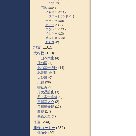
ソチ
(29)
西欧
(445)
イギリス
(211)
スコットランド
(15)
オランダ
(40)
ドイツ
(122)
フランス
(121)
ベルギー
(13)
ポルトガル
(5)
モナコ
(2)
地震
(1,015)
大相撲
(100)
一山本大生
(4)
仲の国
(4)
北の富士勝昭
(11)
北青鵬 治
(6)
大砂嵐
(6)
大鵬
(28)
御嶽海
(2)
旭大星託也
(3)
照ノ富士春雄
(6)
王鵬幸之介
(2)
琴紺野優紀
(13)
白鵬
(17)
矢後太規
(4)
宇宙
(234)
川柳コーナー
(235)
俳句会
(20)