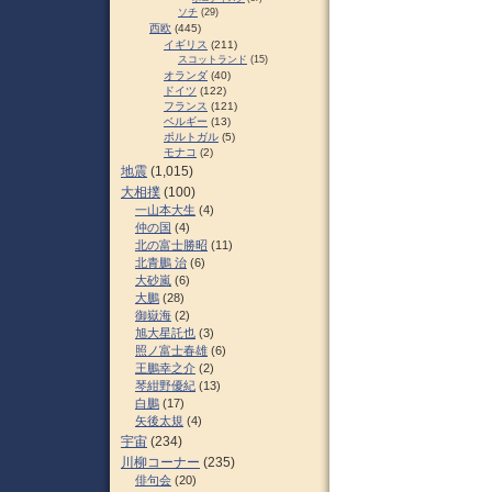
ソチ
(29)
西欧
(445)
イギリス
(211)
スコットランド
(15)
オランダ
(40)
ドイツ
(122)
フランス
(121)
ベルギー
(13)
ポルトガル
(5)
モナコ
(2)
地震
(1,015)
大相撲
(100)
一山本大生
(4)
仲の国
(4)
北の富士勝昭
(11)
北青鵬 治
(6)
大砂嵐
(6)
大鵬
(28)
御嶽海
(2)
旭大星託也
(3)
照ノ富士春雄
(6)
王鵬幸之介
(2)
琴紺野優紀
(13)
白鵬
(17)
矢後太規
(4)
宇宙
(234)
川柳コーナー
(235)
俳句会
(20)