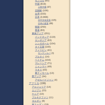
モンゴル
(65)
中国
(819)
人民中国
(97)
北朝鮮
(106)
台湾
(333)
日本
(3,968)
日中文化交流
(105)
日本の皇室
(88)
韓国
(250)
香港
(83)
東南アジア
(351)
インドネシア
(119)
カンボジア
(63)
シンガポール
(104)
タイ王国
(140)
フィリピン
(41)
モンテンルパ
(3)
ブルネイ
(14)
ベトナム
(104)
マレーシア
(71)
ミャンマー
(49)
ラオス
(43)
東ティモール
(13)
西アジア
(34)
アゼルバイジャン
(4)
アフリカ
(199)
アルジェリア
(14)
エジプト
(23)
ケニア
(10)
ブルキナファソ
(11)
ヨルダン
(9)
南スーダン
(19)