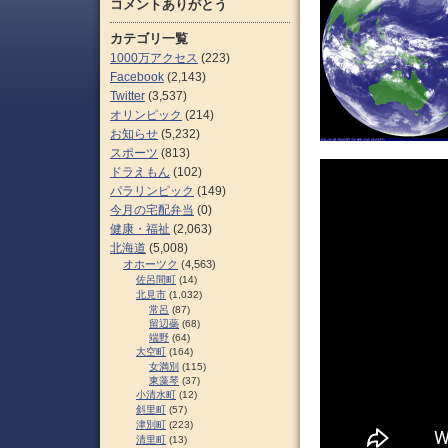
コメントありがとう
カテゴリ一覧
1000万アクセス
(223)
Facebook
(2,143)
Twitter
(3,537)
オリンピック
(214)
お知らせ
(5,232)
スポーツ
(813)
ドラえもん
(102)
パラリンピック
(149)
今月の宅配弁当
(0)
健康・福祉
(2,063)
北海道
(5,008)
オホーツク
(4,563)
佐呂間町
(14)
北見市
(1,032)
常呂
(87)
留辺蘂
(68)
端野
(64)
大空町
(164)
女満別
(115)
東藻琴
(37)
小清水町
(12)
斜里町
(57)
津別町
(223)
清里町
(13)