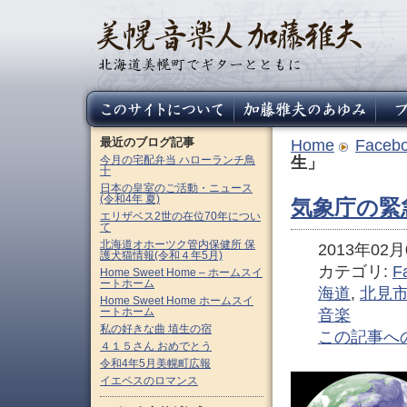
最近のブログ記事
Home
Faceb
今月の宅配弁当 ハローランチ鳥
生」
十
日本の皇室のご活動・ニュース
(令和4年 夏)
気象庁の緊
エリザベス2世の在位70年につい
て
北海道オホーツク管内保健所 保
2013年02月0
護犬猫情報(令和４年5月)
カテゴリ:
F
Home Sweet Home – ホームスイ
ートホーム
海道
,
北見
Home Sweet Home ホームスイ
ートホーム
音楽
私の好きな曲 埴生の宿
この記事へ
４１５さん おめでとう
令和4年5月美幌町広報
イエペスのロマンス