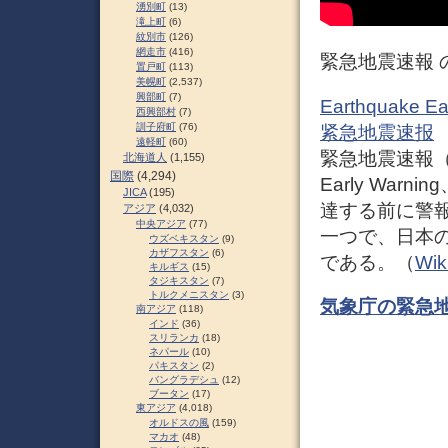
湧別町
(13)
滝上町
(6)
紋別市
(126)
網走市
(416)
緊急地震速報 
置戸町
(113)
美幌町
(2,537)
興部町
(7)
Earthquake Ea
西興部村
(7)
訓子府町
(76)
紧急地震速报
遠軽町
(60)
緊急地震速報（き
北海道人
(1,155)
国際
(4,294)
Early Wa
JICA
(195)
達する前に警
アジア
(4,032)
中央アジア
(77)
一つで、日本
ウズベキスタン
(9)
カザフスタン
(6)
である。（
Wik
キルギス
(15)
タジキスタン
(7)
トルクメニスタン
(3)
気象庁の緊急
南アジア
(118)
インド
(36)
スリランカ
(18)
ネパール
(10)
パキスタン
(2)
バングラデシュ
(12)
ブータン
(17)
東アジア
(4,018)
オルドスの風
(159)
マカオ
(48)