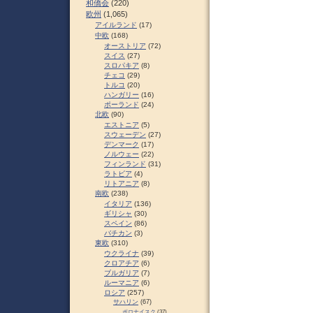
和僑会
(220)
欧州
(1,065)
アイルランド
(17)
中欧
(168)
オーストリア
(72)
スイス
(27)
スロパキア
(8)
チェコ
(29)
トルコ
(20)
ハンガリー
(16)
ポーランド
(24)
北欧
(90)
エストニア
(5)
スウェーデン
(27)
デンマーク
(17)
ノルウェー
(22)
フィンランド
(31)
ラトビア
(4)
リトアニア
(8)
南欧
(238)
イタリア
(136)
ギリシャ
(30)
スペイン
(86)
バチカン
(3)
東欧
(310)
ウクライナ
(39)
クロアチア
(6)
ブルガリア
(7)
ルーマニア
(6)
ロシア
(257)
サハリン
(67)
ポロナイスク
(37)