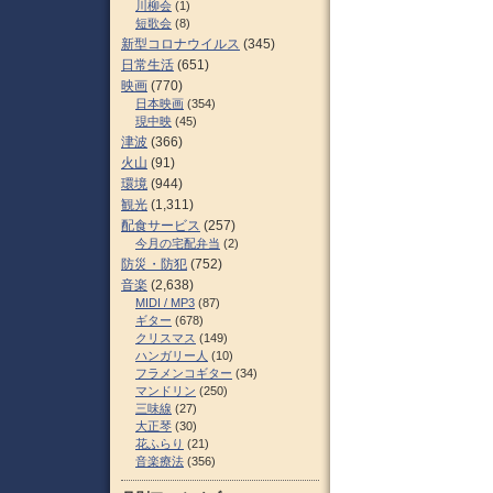
川柳会
(1)
短歌会
(8)
新型コロナウイルス
(345)
日常生活
(651)
映画
(770)
日本映画
(354)
現中映
(45)
津波
(366)
火山
(91)
環境
(944)
観光
(1,311)
配食サービス
(257)
今月の宅配弁当
(2)
防災・防犯
(752)
音楽
(2,638)
MIDI / MP3
(87)
ギター
(678)
クリスマス
(149)
ハンガリー人
(10)
フラメンコギター
(34)
マンドリン
(250)
三味線
(27)
大正琴
(30)
花ふらり
(21)
音楽療法
(356)