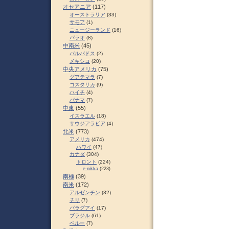
オセアニア
(117)
オーストラリア
(33)
サモア
(1)
ニュージーランド
(16)
パラオ
(8)
中南米
(45)
バルバドス
(2)
メキシコ
(20)
中央アメリカ
(75)
グアテマラ
(7)
コスタリカ
(9)
ハイチ
(4)
パナマ
(7)
中東
(55)
イスラエル
(18)
サウジアラビア
(4)
北米
(773)
アメリカ
(474)
ハワイ
(47)
カナダ
(304)
トロント
(224)
e-nikka
(223)
南極
(39)
南米
(172)
アルゼンチン
(32)
チリ
(7)
パラグアイ
(17)
ブラジル
(61)
ペルー
(7)