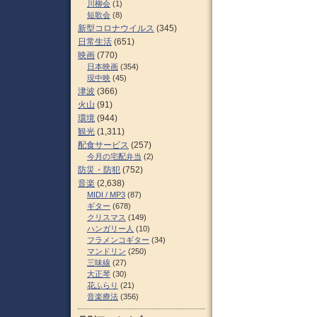
川柳会
(1)
短歌会
(8)
新型コロナウイルス
(345)
日常生活
(651)
映画
(770)
日本映画
(354)
現中映
(45)
津波
(366)
火山
(91)
環境
(944)
観光
(1,311)
配食サービス
(257)
今月の宅配弁当
(2)
防災・防犯
(752)
音楽
(2,638)
MIDI / MP3
(87)
ギター
(678)
クリスマス
(149)
ハンガリー人
(10)
フラメンコギター
(34)
マンドリン
(250)
三味線
(27)
大正琴
(30)
花ふらり
(21)
音楽療法
(356)