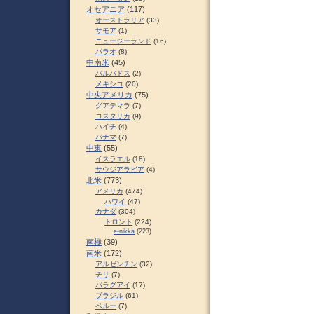
オセアニア
(117)
オーストラリア
(33)
サモア
(1)
ニュージーランド
(16)
パラオ
(8)
中南米
(45)
バルバドス
(2)
メキシコ
(20)
中央アメリカ
(75)
グアテマラ
(7)
コスタリカ
(9)
ハイチ
(4)
パナマ
(7)
中東
(55)
イスラエル
(18)
サウジアラビア
(4)
北米
(773)
アメリカ
(474)
ハワイ
(47)
カナダ
(304)
トロント
(224)
e-nikka
(223)
南極
(39)
南米
(172)
アルゼンチン
(32)
チリ
(7)
パラグアイ
(17)
ブラジル
(61)
ペルー
(7)