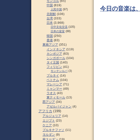
モンゴル
(65)
中国
(819)
今日の音楽は
人民中国
(97)
北朝鮮
(106)
台湾
(333)
日本
(3,968)
日中文化交流
(105)
日本の皇室
(88)
韓国
(250)
香港
(83)
東南アジア
(351)
インドネシア
(119)
カンボジア
(63)
シンガポール
(104)
タイ王国
(140)
フィリピン
(41)
モンテンルパ
(3)
ブルネイ
(14)
ベトナム
(104)
マレーシア
(71)
ミャンマー
(49)
ラオス
(43)
東ティモール
(13)
西アジア
(34)
アゼルバイジャン
(4)
アフリカ
(199)
アルジェリア
(14)
エジプト
(23)
ケニア
(10)
ブルキナファソ
(11)
ヨルダン
(9)
南スーダン
(19)