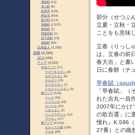
湧別町
(13)
滝上町
(6)
紋別市
(126)
網走市
(416)
節分（せつぶん
置戸町
(113)
立夏・立秋・
美幌町
(2,537)
興部町
(7)
ことをも意味
西興部村
(7)
訓子府町
(76)
遠軽町
(60)
立春（りっしゅ
北海道人
(1,155)
は、立春の前
国際
(4,294)
JICA
(195)
春大吉」と書
アジア
(4,032)
中央アジア
(77)
日に春餅（チ
ウズベキスタン
(9)
カザフスタン
(6)
キルギス
(15)
早春賦（soush
タジキスタン
(7)
トルクメニスタン
(3)
「早春賦」（そ
南アジア
(118)
れた吉丸一昌作
インド
(36)
スリランカ
(18)
2007年にか
ネパール
(10)
パキスタン
(2)
の歌百選」に
バングラデシュ
(12)
ブータン
(17)
憧れ』K.59
東アジア
(4,018)
オルドスの風
(159)
27番）との曲
マカオ
(48)