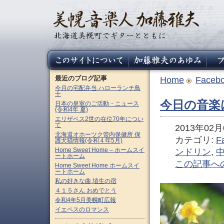
最近のブログ記事
Home
Faceb
今月の宅配弁当 ハローランチ鳥
十
今日の音楽
日本の皇室のご活動・ニュース
(令和4年 夏)
エリザベス2世の在位70年につい
て
2013年02月0
北海道オホーツク管内保健所 保
カテゴリ:
F
護犬猫情報(令和４年5月)
Home Sweet Home – ホームスイ
ンドリン
,
ートホーム
この記事へ
Home Sweet Home ホームスイ
ートホーム
私の好きな曲 埴生の宿
４１５さん おめでとう
令和4年5月美幌町広報
イエペスのロマンス