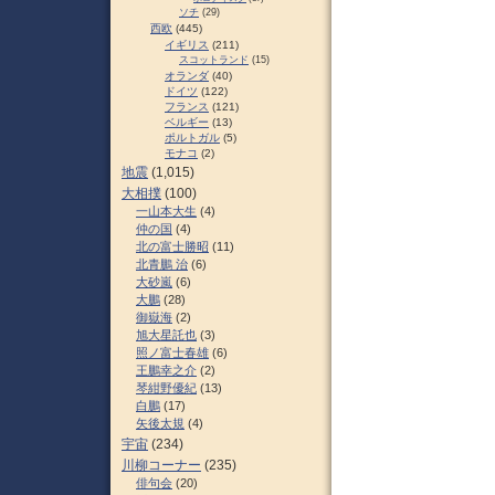
ソチ
(29)
西欧
(445)
イギリス
(211)
スコットランド
(15)
オランダ
(40)
ドイツ
(122)
フランス
(121)
ベルギー
(13)
ポルトガル
(5)
モナコ
(2)
地震
(1,015)
大相撲
(100)
一山本大生
(4)
仲の国
(4)
北の富士勝昭
(11)
北青鵬 治
(6)
大砂嵐
(6)
大鵬
(28)
御嶽海
(2)
旭大星託也
(3)
照ノ富士春雄
(6)
王鵬幸之介
(2)
琴紺野優紀
(13)
白鵬
(17)
矢後太規
(4)
宇宙
(234)
川柳コーナー
(235)
俳句会
(20)