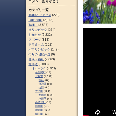
コメントありがとう
カテゴリ一覧
1000万アクセス
(223)
Facebook
(2,143)
Twitter
(3,537)
オリンピック
(214)
お知らせ
(5,232)
スポーツ
(813)
ドラえもん
(102)
パラリンピック
(149)
今月の宅配弁当
(0)
健康・福祉
(2,063)
北海道
(5,008)
オホーツク
(4,563)
佐呂間町
(14)
北見市
(1,032)
常呂
(87)
留辺蘂
(68)
端野
(64)
大空町
(164)
女満別
(115)
東藻琴
(37)
小清水町
(12)
斜里町
(57)
津別町
(223)
清里町
(13)