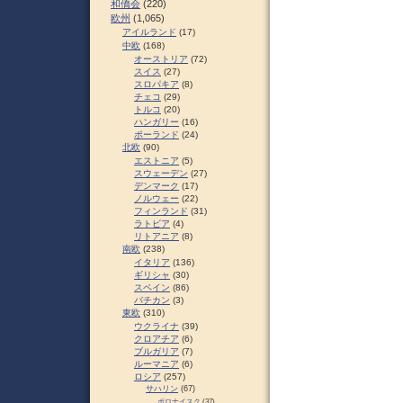
和僑会
(220)
欧州
(1,065)
アイルランド
(17)
中欧
(168)
オーストリア
(72)
スイス
(27)
スロパキア
(8)
チェコ
(29)
トルコ
(20)
ハンガリー
(16)
ポーランド
(24)
北欧
(90)
エストニア
(5)
スウェーデン
(27)
デンマーク
(17)
ノルウェー
(22)
フィンランド
(31)
ラトビア
(4)
リトアニア
(8)
南欧
(238)
イタリア
(136)
ギリシャ
(30)
スペイン
(86)
バチカン
(3)
東欧
(310)
ウクライナ
(39)
クロアチア
(6)
ブルガリア
(7)
ルーマニア
(6)
ロシア
(257)
サハリン
(67)
ポロナイスク
(37)