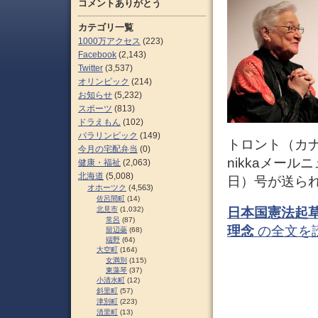
コメントありがとう
カテゴリ一覧
1000万アクセス
(223)
Facebook
(2,143)
Twitter
(3,537)
オリンピック
(214)
お知らせ
(5,232)
スポーツ
(813)
ドラえもん
(102)
パラリンピック
(149)
トロント（カナダ
今月の宅配弁当
(0)
nikkaメール
健康・福祉
(2,063)
北海道
(5,008)
日）号が送ら
オホーツク
(4,563)
佐呂間町
(14)
北見市
(1,032)
日本国憲法起
常呂
(87)
理念
の全文を
留辺蘂
(68)
端野
(64)
大空町
(164)
女満別
(115)
東藻琴
(37)
小清水町
(12)
斜里町
(57)
津別町
(223)
清里町
(13)