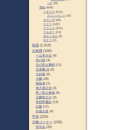
ソチ
(29)
西欧
(445)
イギリス
(211)
スコットランド
(15)
オランダ
(40)
ドイツ
(122)
フランス
(121)
ベルギー
(13)
ポルトガル
(5)
モナコ
(2)
地震
(1,015)
大相撲
(100)
一山本大生
(4)
仲の国
(4)
北の富士勝昭
(11)
北青鵬 治
(6)
大砂嵐
(6)
大鵬
(28)
御嶽海
(2)
旭大星託也
(3)
照ノ富士春雄
(6)
王鵬幸之介
(2)
琴紺野優紀
(13)
白鵬
(17)
矢後太規
(4)
宇宙
(234)
川柳コーナー
(235)
俳句会
(20)