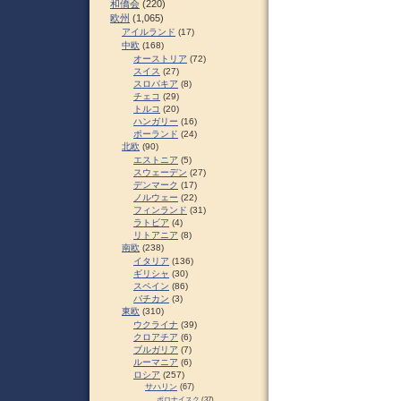
和僑会
(220)
欧州
(1,065)
アイルランド
(17)
中欧
(168)
オーストリア
(72)
スイス
(27)
スロパキア
(8)
チェコ
(29)
トルコ
(20)
ハンガリー
(16)
ポーランド
(24)
北欧
(90)
エストニア
(5)
スウェーデン
(27)
デンマーク
(17)
ノルウェー
(22)
フィンランド
(31)
ラトビア
(4)
リトアニア
(8)
南欧
(238)
イタリア
(136)
ギリシャ
(30)
スペイン
(86)
バチカン
(3)
東欧
(310)
ウクライナ
(39)
クロアチア
(6)
ブルガリア
(7)
ルーマニア
(6)
ロシア
(257)
サハリン
(67)
ポロナイスク
(37)