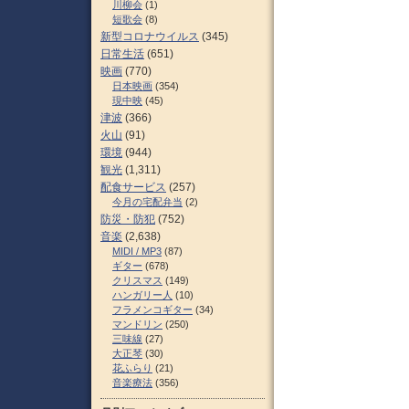
川柳会
(1)
短歌会
(8)
新型コロナウイルス
(345)
日常生活
(651)
映画
(770)
日本映画
(354)
現中映
(45)
津波
(366)
火山
(91)
環境
(944)
観光
(1,311)
配食サービス
(257)
今月の宅配弁当
(2)
防災・防犯
(752)
音楽
(2,638)
MIDI / MP3
(87)
ギター
(678)
クリスマス
(149)
ハンガリー人
(10)
フラメンコギター
(34)
マンドリン
(250)
三味線
(27)
大正琴
(30)
花ふらり
(21)
音楽療法
(356)