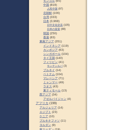
モンゴル
(65)
中国
(819)
人民中国
(97)
北朝鮮
(106)
台湾
(333)
日本
(3,968)
日中文化交流
(105)
日本の皇室
(88)
韓国
(250)
香港
(83)
東南アジア
(351)
インドネシア
(119)
カンボジア
(63)
シンガポール
(104)
タイ王国
(140)
フィリピン
(41)
モンテンルパ
(3)
ブルネイ
(14)
ベトナム
(104)
マレーシア
(71)
ミャンマー
(49)
ラオス
(43)
東ティモール
(13)
西アジア
(34)
アゼルバイジャン
(4)
アフリカ
(199)
アルジェリア
(14)
エジプト
(23)
ケニア
(10)
ブルキナファソ
(11)
ヨルダン
(9)
南スーダン
(19)