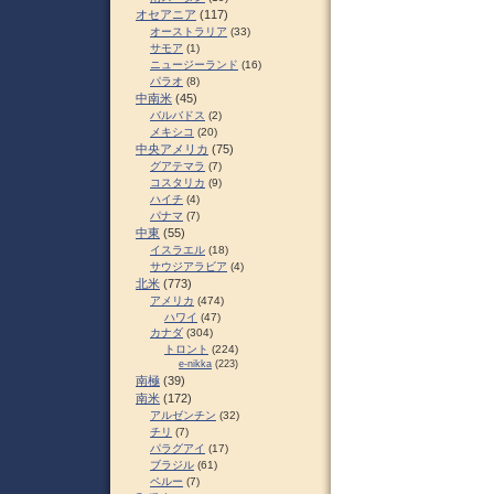
オセアニア
(117)
オーストラリア
(33)
サモア
(1)
ニュージーランド
(16)
パラオ
(8)
中南米
(45)
バルバドス
(2)
メキシコ
(20)
中央アメリカ
(75)
グアテマラ
(7)
コスタリカ
(9)
ハイチ
(4)
パナマ
(7)
中東
(55)
イスラエル
(18)
サウジアラビア
(4)
北米
(773)
アメリカ
(474)
ハワイ
(47)
カナダ
(304)
トロント
(224)
e-nikka
(223)
南極
(39)
南米
(172)
アルゼンチン
(32)
チリ
(7)
パラグアイ
(17)
ブラジル
(61)
ペルー
(7)