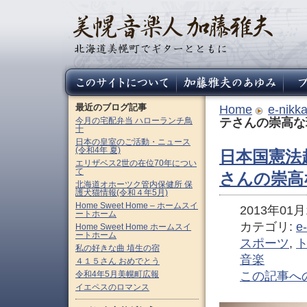
最近のブログ記事
Home
e-nikk
今月の宅配弁当 ハローランチ鳥
テさんの崇高な
十
日本の皇室のご活動・ニュース
(令和4年 夏)
日本国憲法
エリザベス2世の在位70年につい
て
さんの崇高
北海道オホーツク管内保健所 保
護犬猫情報(令和４年5月)
Home Sweet Home – ホームスイ
2013年01月1
ートホーム
カテゴリ:
e
Home Sweet Home ホームスイ
ートホーム
スポーツ
,
私の好きな曲 埴生の宿
音楽
４１５さん おめでとう
令和4年5月美幌町広報
この記事へ
イエペスのロマンス