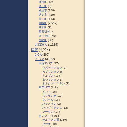
湧別町
(13)
滝上町
(6)
紋別市
(126)
網走市
(416)
置戸町
(113)
美幌町
(2,537)
興部町
(7)
西興部村
(7)
訓子府町
(76)
遠軽町
(60)
北海道人
(1,155)
国際
(4,294)
JICA
(195)
アジア
(4,032)
中央アジア
(77)
ウズベキスタン
(9)
カザフスタン
(6)
キルギス
(15)
タジキスタン
(7)
トルクメニスタン
(3)
南アジア
(118)
インド
(36)
スリランカ
(18)
ネパール
(10)
パキスタン
(2)
バングラデシュ
(12)
ブータン
(17)
東アジア
(4,018)
オルドスの風
(159)
マカオ
(48)