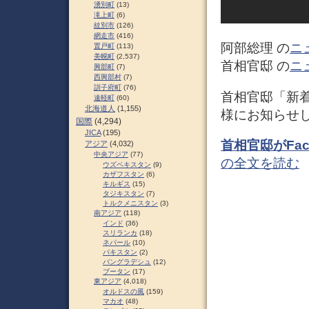
湧別町
(13)
滝上町
(6)
紋別市
(126)
網走市
(416)
阿部総理 の
ニ
置戸町
(113)
美幌町
(2,537)
首相官邸 の
ニ
興部町
(7)
西興部村
(7)
訓子府町
(76)
首相官邸「新
遠軽町
(60)
北海道人
(1,155)
様にお知らせ
国際
(4,294)
JICA
(195)
首相官邸がFa
アジア
(4,032)
中央アジア
(77)
の全文を読む
ウズベキスタン
(9)
カザフスタン
(6)
キルギス
(15)
タジキスタン
(7)
トルクメニスタン
(3)
南アジア
(118)
インド
(36)
スリランカ
(18)
ネパール
(10)
パキスタン
(2)
バングラデシュ
(12)
ブータン
(17)
東アジア
(4,018)
オルドスの風
(159)
マカオ
(48)