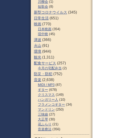
川柳会
(1)
短歌会
(8)
新型コロナウイルス
(345)
日常生活
(651)
映画
(770)
日本映画
(354)
現中映
(45)
津波
(366)
火山
(91)
環境
(944)
観光
(1,311)
配食サービス
(257)
今月の宅配弁当
(2)
防災・防犯
(752)
音楽
(2,638)
MIDI / MP3
(87)
ギター
(678)
クリスマス
(149)
ハンガリー人
(10)
フラメンコギター
(34)
マンドリン
(250)
三味線
(27)
大正琴
(30)
花ふらり
(21)
音楽療法
(356)