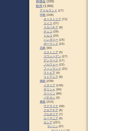
和僑会
(220)
欧州
(1,065)
アイルランド
(17)
中欧
(168)
オーストリア
(72)
スイス
(27)
スロパキア
(8)
チェコ
(29)
トルコ
(20)
ハンガリー
(16)
ポーランド
(24)
北欧
(90)
エストニア
(5)
スウェーデン
(27)
デンマーク
(17)
ノルウェー
(22)
フィンランド
(31)
ラトビア
(4)
リトアニア
(8)
南欧
(238)
イタリア
(136)
ギリシャ
(30)
スペイン
(86)
バチカン
(3)
東欧
(310)
ウクライナ
(39)
クロアチア
(6)
ブルガリア
(7)
ルーマニア
(6)
ロシア
(257)
サハリン
(67)
ポロナイスク
(37)