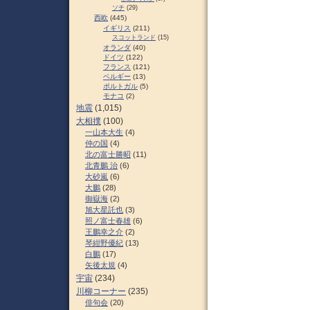
ソチ
(29)
西欧
(445)
イギリス
(211)
スコットランド
(15)
オランダ
(40)
ドイツ
(122)
フランス
(121)
ベルギー
(13)
ポルトガル
(5)
モナコ
(2)
地震
(1,015)
大相撲
(100)
一山本大生
(4)
仲の国
(4)
北の富士勝昭
(11)
北青鵬 治
(6)
大砂嵐
(6)
大鵬
(28)
御嶽海
(2)
旭大星託也
(3)
照ノ富士春雄
(6)
王鵬幸之介
(2)
琴紺野優紀
(13)
白鵬
(17)
矢後太規
(4)
宇宙
(234)
川柳コーナー
(235)
俳句会
(20)