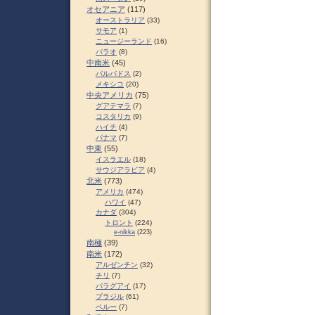
オセアニア
(117)
オーストラリア
(33)
サモア
(1)
ニュージーランド
(16)
パラオ
(8)
中南米
(45)
バルバドス
(2)
メキシコ
(20)
中央アメリカ
(75)
グアテマラ
(7)
コスタリカ
(9)
ハイチ
(4)
パナマ
(7)
中東
(55)
イスラエル
(18)
サウジアラビア
(4)
北米
(773)
アメリカ
(474)
ハワイ
(47)
カナダ
(304)
トロント
(224)
e-nikka
(223)
南極
(39)
南米
(172)
アルゼンチン
(32)
チリ
(7)
パラグアイ
(17)
ブラジル
(61)
ペルー
(7)