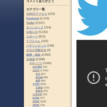
コメントありがとう
カテゴリ一覧
1000万アクセス
(223)
Facebook
(2,143)
Twitter
(3,537)
オリンピック
(214)
お知らせ
(5,232)
スポーツ
(813)
ドラえもん
(102)
パラリンピック
(149)
今月の宅配弁当
(0)
健康・福祉
(2,063)
北海道
(5,008)
オホーツク
(4,563)
佐呂間町
(14)
北見市
(1,032)
常呂
(87)
留辺蘂
(68)
端野
(64)
大空町
(164)
女満別
(115)
東藻琴
(37)
小清水町
(12)
斜里町
(57)
津別町
(223)
清里町
(13)