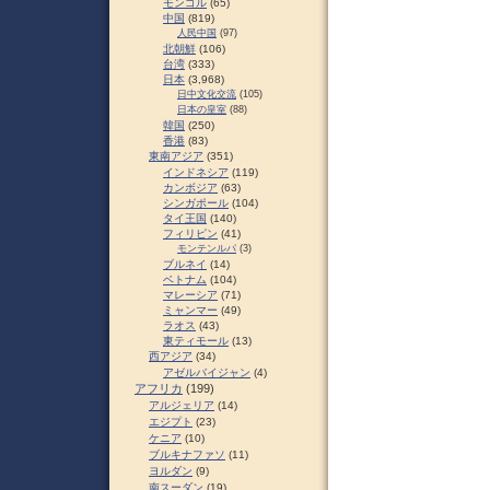
モンゴル
(65)
中国
(819)
人民中国
(97)
北朝鮮
(106)
台湾
(333)
日本
(3,968)
日中文化交流
(105)
日本の皇室
(88)
韓国
(250)
香港
(83)
東南アジア
(351)
インドネシア
(119)
カンボジア
(63)
シンガポール
(104)
タイ王国
(140)
フィリピン
(41)
モンテンルパ
(3)
ブルネイ
(14)
ベトナム
(104)
マレーシア
(71)
ミャンマー
(49)
ラオス
(43)
東ティモール
(13)
西アジア
(34)
アゼルバイジャン
(4)
アフリカ
(199)
アルジェリア
(14)
エジプト
(23)
ケニア
(10)
ブルキナファソ
(11)
ヨルダン
(9)
南スーダン
(19)