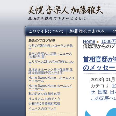
最近のブログ記事
Home
100
今月の宅配弁当 ハローランチ鳥
倍総理からのメ
十
日本の皇室のご活動・ニュース
(令和4年 夏)
首相官邸がF
エリザベス2世の在位70年につい
て
のメッセー
北海道オホーツク管内保健所 保
護犬猫情報(令和４年5月)
Home Sweet Home – ホームスイ
2013年01月1
ートホーム
カテゴリ:
1
Home Sweet Home ホームスイ
ートホーム
せ
,
国際
,
日
私の好きな曲 埴生の宿
この記事へ
４１５さん おめでとう
令和4年5月美幌町広報
イエペスのロマンス