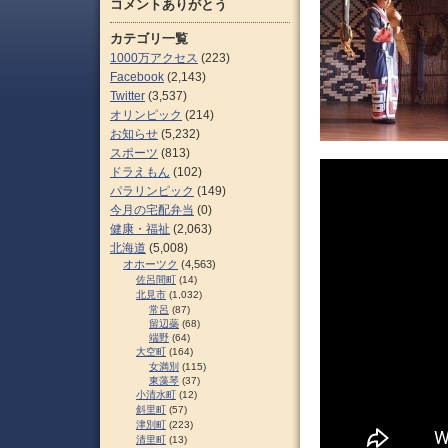
コメントありがとう
カテゴリ一覧
1000万アクセス
(223)
Facebook
(2,143)
Twitter
(3,537)
オリンピック
(214)
お知らせ
(5,232)
スポーツ
(813)
ドラえもん
(102)
パラリンピック
(149)
今月の宅配弁当
(0)
健康・福祉
(2,063)
北海道
(5,008)
オホーツク
(4,563)
佐呂間町
(14)
北見市
(1,032)
常呂
(87)
留辺蘂
(68)
端野
(64)
大空町
(164)
女満別
(115)
東藻琴
(37)
小清水町
(12)
斜里町
(57)
津別町
(223)
清里町
(13)