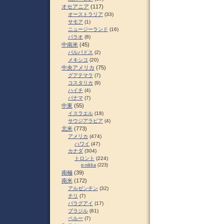
オセアニア
(117)
オーストラリア
(33)
サモア
(1)
ニュージーランド
(16)
パラオ
(8)
中南米
(45)
バルバドス
(2)
メキシコ
(20)
中央アメリカ
(75)
グアテマラ
(7)
コスタリカ
(9)
ハイチ
(4)
パナマ
(7)
中東
(55)
イスラエル
(18)
サウジアラビア
(4)
北米
(773)
アメリカ
(474)
ハワイ
(47)
カナダ
(304)
トロント
(224)
e-nikka
(223)
南極
(39)
南米
(172)
アルゼンチン
(32)
チリ
(7)
パラグアイ
(17)
ブラジル
(61)
ペルー
(7)