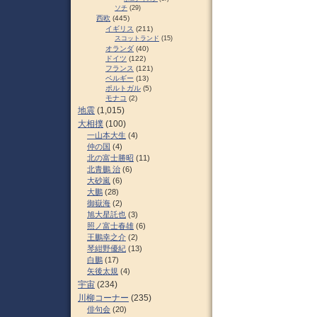
ソチ
(29)
西欧
(445)
イギリス
(211)
スコットランド
(15)
オランダ
(40)
ドイツ
(122)
フランス
(121)
ベルギー
(13)
ポルトガル
(5)
モナコ
(2)
地震
(1,015)
大相撲
(100)
一山本大生
(4)
仲の国
(4)
北の富士勝昭
(11)
北青鵬 治
(6)
大砂嵐
(6)
大鵬
(28)
御嶽海
(2)
旭大星託也
(3)
照ノ富士春雄
(6)
王鵬幸之介
(2)
琴紺野優紀
(13)
白鵬
(17)
矢後太規
(4)
宇宙
(234)
川柳コーナー
(235)
俳句会
(20)