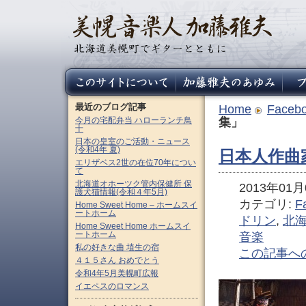
最近のブログ記事
Home
Faceb
今月の宅配弁当 ハローランチ鳥
集」
十
日本の皇室のご活動・ニュース
(令和4年 夏)
日本人作曲
エリザベス2世の在位70年につい
て
北海道オホーツク管内保健所 保
2013年01月0
護犬猫情報(令和４年5月)
カテゴリ:
F
Home Sweet Home – ホームスイ
ートホーム
ドリン
,
北
Home Sweet Home ホームスイ
ートホーム
音楽
私の好きな曲 埴生の宿
この記事へ
４１５さん おめでとう
令和4年5月美幌町広報
イエペスのロマンス