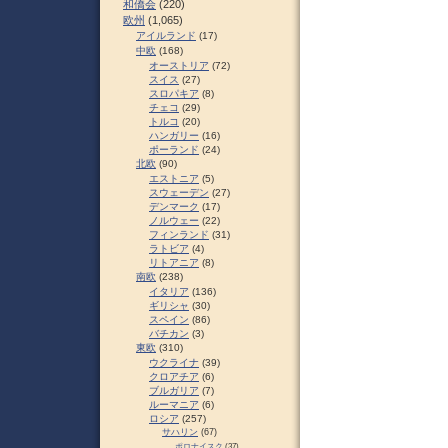
和僑会
(220)
欧州
(1,065)
アイルランド
(17)
中欧
(168)
オーストリア
(72)
スイス
(27)
スロパキア
(8)
チェコ
(29)
トルコ
(20)
ハンガリー
(16)
ポーランド
(24)
北欧
(90)
エストニア
(5)
スウェーデン
(27)
デンマーク
(17)
ノルウェー
(22)
フィンランド
(31)
ラトビア
(4)
リトアニア
(8)
南欧
(238)
イタリア
(136)
ギリシャ
(30)
スペイン
(86)
バチカン
(3)
東欧
(310)
ウクライナ
(39)
クロアチア
(6)
ブルガリア
(7)
ルーマニア
(6)
ロシア
(257)
サハリン
(67)
ポロナイスク
(37)