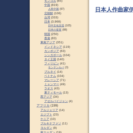
モンゴル
(65)
中国
(819)
日本人作曲家
人民中国
(97)
北朝鮮
(106)
台湾
(333)
日本
(3,968)
日中文化交流
(105)
日本の皇室
(88)
韓国
(250)
香港
(83)
東南アジア
(351)
インドネシア
(119)
カンボジア
(63)
シンガポール
(104)
タイ王国
(140)
フィリピン
(41)
モンテンルパ
(3)
ブルネイ
(14)
ベトナム
(104)
マレーシア
(71)
ミャンマー
(49)
ラオス
(43)
東ティモール
(13)
西アジア
(34)
アゼルバイジャン
(4)
アフリカ
(199)
アルジェリア
(14)
エジプト
(23)
ケニア
(10)
ブルキナファソ
(11)
ヨルダン
(9)
南スーダン
(19)