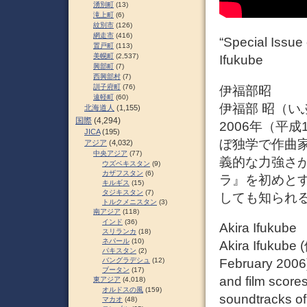
湧別町
(13)
滝上町
(6)
紋別市
(126)
網走市
(416)
“Special Issue
置戸町
(113)
美幌町
(2,537)
Ifukube
興部町
(7)
西興部村
(7)
訓子府町
(76)
伊福部昭
遠軽町
(60)
伊福部 昭（いふ
北海道人
(1,155)
国際
(4,294)
2006年（平
JICA
(195)
ぼ独学で作曲
アジア
(4,032)
中央アジア
(77)
義的な力強さ
ウズベキスタン
(9)
カザフスタン
(6)
ラ』を初めと
キルギス
(15)
タジキスタン
(7)
しても知られ
トルクメニスタン
(3)
南アジア
(118)
インド
(36)
Akira Ifukube
スリランカ
(18)
ネパール
(10)
Akira Ifukube
パキスタン
(2)
February 2006
バングラデシュ
(12)
ブータン
(17)
and film score
東アジア
(4,018)
オルドスの風
(159)
soundtracks of
マカオ
(48)