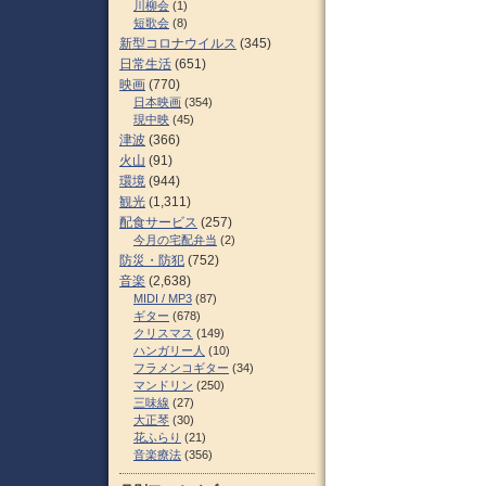
川柳会
(1)
短歌会
(8)
新型コロナウイルス
(345)
日常生活
(651)
映画
(770)
日本映画
(354)
現中映
(45)
津波
(366)
火山
(91)
環境
(944)
観光
(1,311)
配食サービス
(257)
今月の宅配弁当
(2)
防災・防犯
(752)
音楽
(2,638)
MIDI / MP3
(87)
ギター
(678)
クリスマス
(149)
ハンガリー人
(10)
フラメンコギター
(34)
マンドリン
(250)
三味線
(27)
大正琴
(30)
花ふらり
(21)
音楽療法
(356)