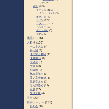
ソチ
(29)
西欧
(445)
イギリス
(211)
スコットランド
(15)
オランダ
(40)
ドイツ
(122)
フランス
(121)
ベルギー
(13)
ポルトガル
(5)
モナコ
(2)
地震
(1,015)
大相撲
(100)
一山本大生
(4)
仲の国
(4)
北の富士勝昭
(11)
北青鵬 治
(6)
大砂嵐
(6)
大鵬
(28)
御嶽海
(2)
旭大星託也
(3)
照ノ富士春雄
(6)
王鵬幸之介
(2)
琴紺野優紀
(13)
白鵬
(17)
矢後太規
(4)
宇宙
(234)
川柳コーナー
(235)
俳句会
(20)