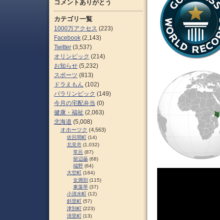
コメントありがとう
カテゴリ一覧
1000万アクセス
(223)
Facebook
(2,143)
Twitter
(3,537)
オリンピック
(214)
お知らせ
(5,232)
スポーツ
(813)
ドラえもん
(102)
パラリンピック
(149)
今月の宅配弁当
(0)
健康・福祉
(2,063)
北海道
(5,008)
オホーツク
(4,563)
佐呂間町
(14)
北見市
(1,032)
常呂
(87)
留辺蘂
(68)
端野
(64)
大空町
(164)
女満別
(115)
東藻琴
(37)
小清水町
(12)
斜里町
(57)
津別町
(223)
清里町
(13)