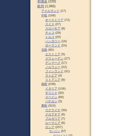
和僑会
(220)
欧州
(1,065)
アイルランド
(17)
中欧
(168)
オーストリア
(72)
スイス
(27)
スロパキア
(8)
チェコ
(29)
トルコ
(20)
ハンガリー
(16)
ポーランド
(24)
北欧
(90)
エストニア
(5)
スウェーデン
(27)
デンマーク
(17)
ノルウェー
(22)
フィンランド
(31)
ラトビア
(4)
リトアニア
(8)
南欧
(238)
イタリア
(136)
ギリシャ
(30)
スペイン
(86)
バチカン
(3)
東欧
(310)
ウクライナ
(39)
クロアチア
(6)
ブルガリア
(7)
ルーマニア
(6)
ロシア
(257)
サハリン
(67)
ポロナイスク
(37)