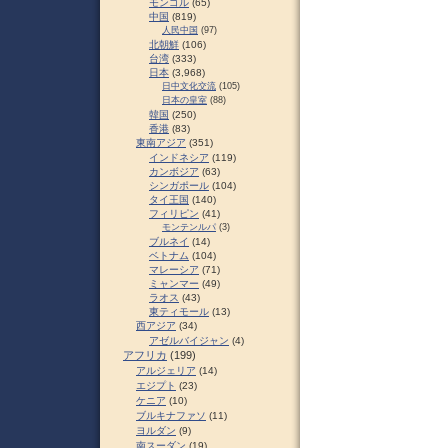
モンゴル
(65)
中国
(819)
人民中国
(97)
北朝鮮
(106)
台湾
(333)
日本
(3,968)
日中文化交流
(105)
日本の皇室
(88)
韓国
(250)
香港
(83)
東南アジア
(351)
インドネシア
(119)
カンボジア
(63)
シンガポール
(104)
タイ王国
(140)
フィリピン
(41)
モンテンルパ
(3)
ブルネイ
(14)
ベトナム
(104)
マレーシア
(71)
ミャンマー
(49)
ラオス
(43)
東ティモール
(13)
西アジア
(34)
アゼルバイジャン
(4)
アフリカ
(199)
アルジェリア
(14)
エジプト
(23)
ケニア
(10)
ブルキナファソ
(11)
ヨルダン
(9)
南スーダン
(19)