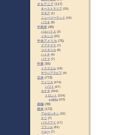
オセアニア
(117)
オーストラリア
(33)
サモア
(1)
ニュージーランド
(16)
パラオ
(8)
中南米
(45)
バルバドス
(2)
メキシコ
(20)
中央アメリカ
(75)
グアテマラ
(7)
コスタリカ
(9)
ハイチ
(4)
パナマ
(7)
中東
(55)
イスラエル
(18)
サウジアラビア
(4)
北米
(773)
アメリカ
(474)
ハワイ
(47)
カナダ
(304)
トロント
(224)
e-nikka
(223)
南極
(39)
南米
(172)
アルゼンチン
(32)
チリ
(7)
パラグアイ
(17)
ブラジル
(61)
ペルー
(7)