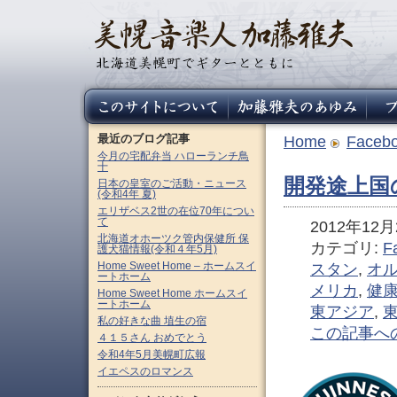
最近のブログ記事
Home
Faceb
今月の宅配弁当 ハローランチ鳥
十
開発途上国
日本の皇室のご活動・ニュース
(令和4年 夏)
エリザベス2世の在位70年につい
て
2012年12月2
北海道オホーツク管内保健所 保
カテゴリ:
F
護犬猫情報(令和４年5月)
Home Sweet Home – ホームスイ
スタン
,
オ
ートホーム
メリカ
,
健
Home Sweet Home ホームスイ
ートホーム
東アジア
,
私の好きな曲 埴生の宿
この記事へ
４１５さん おめでとう
令和4年5月美幌町広報
イエペスのロマンス