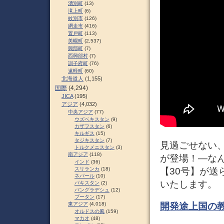
湧別町
(13)
滝上町
(6)
紋別市
(126)
網走市
(416)
置戸町
(113)
美幌町
(2,537)
興部町
(7)
西興部村
(7)
訓子府町
(76)
遠軽町
(60)
北海道人
(1,155)
国際
(4,294)
JICA
(195)
アジア
(4,032)
中央アジア
(77)
ウズベキスタン
(9)
カザフスタン
(6)
キルギス
(15)
タジキスタン
(7)
見過ごせない
トルクメニスタン
(3)
南アジア
(118)
が登場！―な
インド
(36)
【30号】が
スリランカ
(18)
ネパール
(10)
いたします。
パキスタン
(2)
バングラデシュ
(12)
ブータン
(17)
開発途上国の
東アジア
(4,018)
オルドスの風
(159)
マカオ
(48)