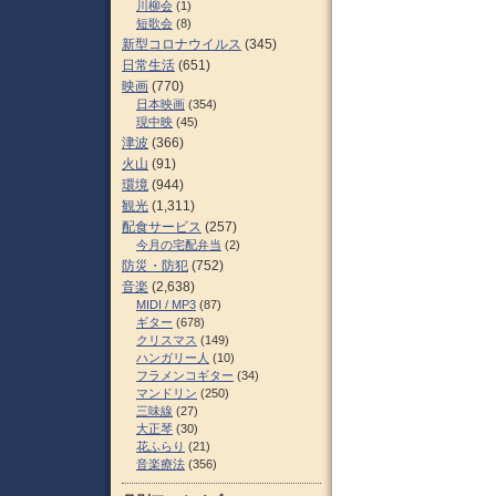
川柳会
(1)
短歌会
(8)
新型コロナウイルス
(345)
日常生活
(651)
映画
(770)
日本映画
(354)
現中映
(45)
津波
(366)
火山
(91)
環境
(944)
観光
(1,311)
配食サービス
(257)
今月の宅配弁当
(2)
防災・防犯
(752)
音楽
(2,638)
MIDI / MP3
(87)
ギター
(678)
クリスマス
(149)
ハンガリー人
(10)
フラメンコギター
(34)
マンドリン
(250)
三味線
(27)
大正琴
(30)
花ふらり
(21)
音楽療法
(356)