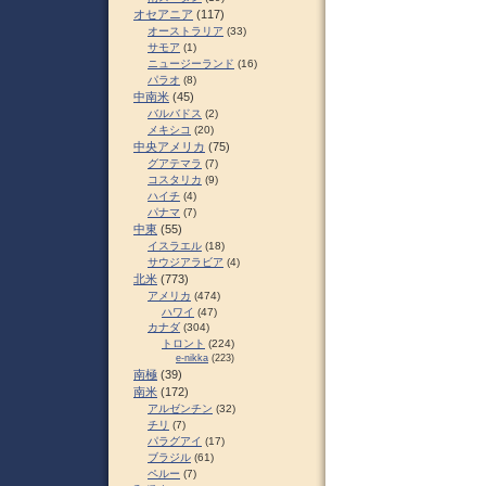
オセアニア
(117)
オーストラリア
(33)
サモア
(1)
ニュージーランド
(16)
パラオ
(8)
中南米
(45)
バルバドス
(2)
メキシコ
(20)
中央アメリカ
(75)
グアテマラ
(7)
コスタリカ
(9)
ハイチ
(4)
パナマ
(7)
中東
(55)
イスラエル
(18)
サウジアラビア
(4)
北米
(773)
アメリカ
(474)
ハワイ
(47)
カナダ
(304)
トロント
(224)
e-nikka
(223)
南極
(39)
南米
(172)
アルゼンチン
(32)
チリ
(7)
パラグアイ
(17)
ブラジル
(61)
ペルー
(7)