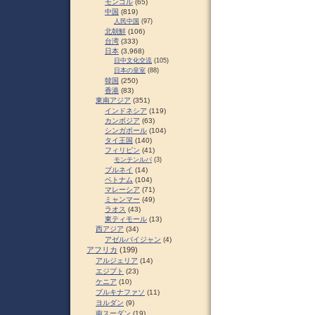
モンゴル
(65)
中国
(819)
人民中国
(97)
北朝鮮
(106)
台湾
(333)
日本
(3,968)
日中文化交流
(105)
日本の皇室
(88)
韓国
(250)
香港
(83)
東南アジア
(351)
インドネシア
(119)
カンボジア
(63)
シンガポール
(104)
タイ王国
(140)
フィリピン
(41)
モンテンルパ
(3)
ブルネイ
(14)
ベトナム
(104)
マレーシア
(71)
ミャンマー
(49)
ラオス
(43)
東ティモール
(13)
西アジア
(34)
アゼルバイジャン
(4)
アフリカ
(199)
アルジェリア
(14)
エジプト
(23)
ケニア
(10)
ブルキナファソ
(11)
ヨルダン
(9)
南スーダン
(19)