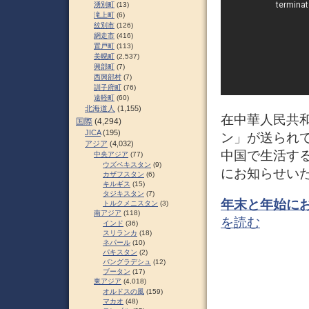
湧別町
(13)
滝上町
(6)
紋別市
(126)
網走市
(416)
置戸町
(113)
美幌町
(2,537)
興部町
(7)
西興部村
(7)
訓子府町
(76)
遠軽町
(60)
北海道人
(1,155)
在中華人民共
国際
(4,294)
JICA
(195)
ン」が送られ
アジア
(4,032)
中国で生活す
中央アジア
(77)
ウズベキスタン
(9)
にお知らせい
カザフスタン
(6)
キルギス
(15)
タジキスタン
(7)
年末と年始に
トルクメニスタン
(3)
南アジア
(118)
を読む
インド
(36)
スリランカ
(18)
ネパール
(10)
パキスタン
(2)
バングラデシュ
(12)
ブータン
(17)
東アジア
(4,018)
オルドスの風
(159)
マカオ
(48)