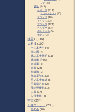
ソチ
(29)
西欧
(445)
イギリス
(211)
スコットランド
(15)
オランダ
(40)
ドイツ
(122)
フランス
(121)
ベルギー
(13)
ポルトガル
(5)
モナコ
(2)
地震
(1,015)
大相撲
(100)
一山本大生
(4)
仲の国
(4)
北の富士勝昭
(11)
北青鵬 治
(6)
大砂嵐
(6)
大鵬
(28)
御嶽海
(2)
旭大星託也
(3)
照ノ富士春雄
(6)
王鵬幸之介
(2)
琴紺野優紀
(13)
白鵬
(17)
矢後太規
(4)
宇宙
(234)
川柳コーナー
(235)
俳句会
(20)