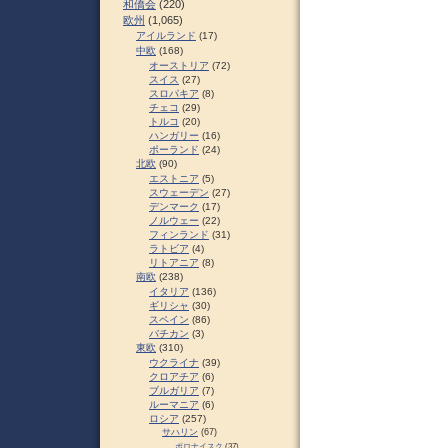
和僑会
(220)
欧州
(1,065)
アイルランド
(17)
中欧
(168)
オーストリア
(72)
スイス
(27)
スロパキア
(8)
チェコ
(29)
トルコ
(20)
ハンガリー
(16)
ポーランド
(24)
北欧
(90)
エストニア
(5)
スウェーデン
(27)
デンマーク
(17)
ノルウェー
(22)
フィンランド
(31)
ラトビア
(4)
リトアニア
(8)
南欧
(238)
イタリア
(136)
ギリシャ
(30)
スペイン
(86)
バチカン
(3)
東欧
(310)
ウクライナ
(39)
クロアチア
(6)
ブルガリア
(7)
ルーマニア
(6)
ロシア
(257)
サハリン
(67)
ポロナイスク
(37)