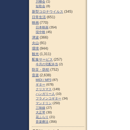
川柳会
(1)
短歌会
(8)
新型コロナウイルス
(345)
日常生活
(651)
映画
(770)
日本映画
(354)
現中映
(45)
津波
(366)
火山
(91)
環境
(944)
観光
(1,311)
配食サービス
(257)
今月の宅配弁当
(2)
防災・防犯
(752)
音楽
(2,638)
MIDI / MP3
(87)
ギター
(678)
クリスマス
(149)
ハンガリー人
(10)
フラメンコギター
(34)
マンドリン
(250)
三味線
(27)
大正琴
(30)
花ふらり
(21)
音楽療法
(356)