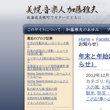
最近のブログ記事
Home
Faceb
今月の宅配弁当 ハローランチ鳥
お知らせ）
十
日本の皇室のご活動・ニュース
(令和4年 夏)
年末と年始
エリザベス2世の在位70年につい
て
らせ）
北海道オホーツク管内保健所 保
護犬猫情報(令和４年5月)
Home Sweet Home – ホームスイ
2012年12月2
ートホーム
カテゴリ:
F
Home Sweet Home ホームスイ
ートホーム
スの風
,
お
私の好きな曲 埴生の宿
観光
,
防災
４１５さん おめでとう
令和4年5月美幌町広報
この記事へ
イエペスのロマンス