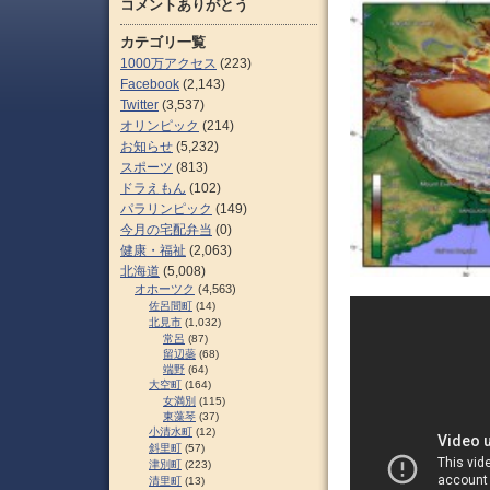
コメントありがとう
カテゴリ一覧
1000万アクセス
(223)
Facebook
(2,143)
Twitter
(3,537)
オリンピック
(214)
お知らせ
(5,232)
スポーツ
(813)
ドラえもん
(102)
パラリンピック
(149)
今月の宅配弁当
(0)
健康・福祉
(2,063)
北海道
(5,008)
オホーツク
(4,563)
佐呂間町
(14)
北見市
(1,032)
常呂
(87)
留辺蘂
(68)
端野
(64)
大空町
(164)
女満別
(115)
東藻琴
(37)
小清水町
(12)
斜里町
(57)
津別町
(223)
清里町
(13)