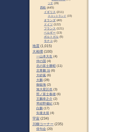
ソチ
(29)
西欧
(445)
イギリス
(211)
スコットランド
(15)
オランダ
(40)
ドイツ
(122)
フランス
(121)
ベルギー
(13)
ポルトガル
(5)
モナコ
(2)
地震
(1,015)
大相撲
(100)
一山本大生
(4)
仲の国
(4)
北の富士勝昭
(11)
北青鵬 治
(6)
大砂嵐
(6)
大鵬
(28)
御嶽海
(2)
旭大星託也
(3)
照ノ富士春雄
(6)
王鵬幸之介
(2)
琴紺野優紀
(13)
白鵬
(17)
矢後太規
(4)
宇宙
(234)
川柳コーナー
(235)
俳句会
(20)