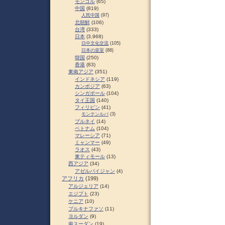
モンゴル
(65)
中国
(819)
人民中国
(97)
北朝鮮
(106)
台湾
(333)
日本
(3,968)
日中文化交流
(105)
日本の皇室
(88)
韓国
(250)
香港
(83)
東南アジア
(351)
インドネシア
(119)
カンボジア
(63)
シンガポール
(104)
タイ王国
(140)
フィリピン
(41)
モンテンルパ
(3)
ブルネイ
(14)
ベトナム
(104)
マレーシア
(71)
ミャンマー
(49)
ラオス
(43)
東ティモール
(13)
西アジア
(34)
アゼルバイジャン
(4)
アフリカ
(199)
アルジェリア
(14)
エジプト
(23)
ケニア
(10)
ブルキナファソ
(11)
ヨルダン
(9)
南スーダン
(19)