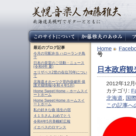
最近のブログ記事
Home
Faceb
今月の宅配弁当 ハローランチ鳥
号
十
日本の皇室のご活動・ニュース
(令和4年 夏)
日本政府観
エリザベス2世の在位70年につい
て
北海道オホーツク管内保健所 保
2012年12月0
護犬猫情報(令和４年5月)
カテゴリ:
F
Home Sweet Home – ホームスイ
ートホーム
北海道
,
国
Home Sweet Home ホームスイ
ートホーム
この記事へ
私の好きな曲 埴生の宿
４１５さん おめでとう
令和4年5月美幌町広報
イエペスのロマンス