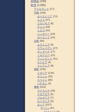
和僑会
(220)
欧州
(1,065)
アイルランド
(17)
中欧
(168)
オーストリア
(72)
スイス
(27)
スロパキア
(8)
チェコ
(29)
トルコ
(20)
ハンガリー
(16)
ポーランド
(24)
北欧
(90)
エストニア
(5)
スウェーデン
(27)
デンマーク
(17)
ノルウェー
(22)
フィンランド
(31)
ラトビア
(4)
リトアニア
(8)
南欧
(238)
イタリア
(136)
ギリシャ
(30)
スペイン
(86)
バチカン
(3)
東欧
(310)
ウクライナ
(39)
クロアチア
(6)
ブルガリア
(7)
ルーマニア
(6)
ロシア
(257)
サハリン
(67)
ポロナイスク
(37)