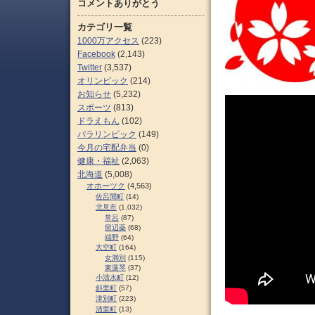
コメントありがとう
カテゴリ一覧
1000万アクセス
(223)
Facebook
(2,143)
Twitter
(3,537)
オリンピック
(214)
お知らせ
(5,232)
スポーツ
(813)
ドラえもん
(102)
パラリンピック
(149)
今月の宅配弁当
(0)
健康・福祉
(2,063)
北海道
(5,008)
オホーツク
(4,563)
佐呂間町
(14)
北見市
(1,032)
常呂
(87)
留辺蘂
(68)
端野
(64)
大空町
(164)
女満別
(115)
東藻琴
(37)
小清水町
(12)
斜里町
(57)
津別町
(223)
清里町
(13)