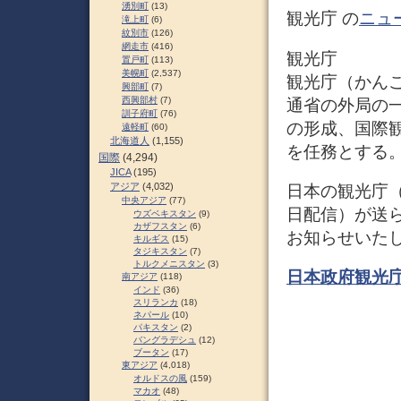
湧別町
(13)
観光庁 の
ニュ
滝上町
(6)
紋別市
(126)
網走市
(416)
観光庁
置戸町
(113)
美幌町
(2,537)
観光庁（かんこうち
興部町
(7)
西興部村
(7)
通省の外局の
訓子府町
(76)
の形成、国際
遠軽町
(60)
北海道人
(1,155)
を任務とする。
国際
(4,294)
JICA
(195)
アジア
(4,032)
日本の観光庁（J
中央アジア
(77)
日配信）が送
ウズベキスタン
(9)
カザフスタン
(6)
お知らせいた
キルギス
(15)
タジキスタン
(7)
トルクメニスタン
(3)
日本政府観光庁
南アジア
(118)
インド
(36)
スリランカ
(18)
ネパール
(10)
パキスタン
(2)
バングラデシュ
(12)
ブータン
(17)
東アジア
(4,018)
オルドスの風
(159)
マカオ
(48)