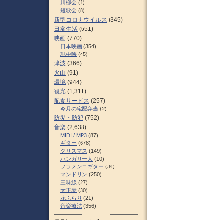
川柳会
(1)
短歌会
(8)
新型コロナウイルス
(345)
日常生活
(651)
映画
(770)
日本映画
(354)
現中映
(45)
津波
(366)
火山
(91)
環境
(944)
観光
(1,311)
配食サービス
(257)
今月の宅配弁当
(2)
防災・防犯
(752)
音楽
(2,638)
MIDI / MP3
(87)
ギター
(678)
クリスマス
(149)
ハンガリー人
(10)
フラメンコギター
(34)
マンドリン
(250)
三味線
(27)
大正琴
(30)
花ふらり
(21)
音楽療法
(356)