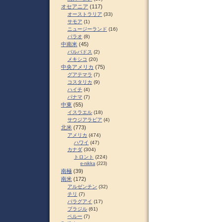
オセアニア
(117)
オーストラリア
(33)
サモア
(1)
ニュージーランド
(16)
パラオ
(8)
中南米
(45)
バルバドス
(2)
メキシコ
(20)
中央アメリカ
(75)
グアテマラ
(7)
コスタリカ
(9)
ハイチ
(4)
パナマ
(7)
中東
(55)
イスラエル
(18)
サウジアラビア
(4)
北米
(773)
アメリカ
(474)
ハワイ
(47)
カナダ
(304)
トロント
(224)
e-nikka
(223)
南極
(39)
南米
(172)
アルゼンチン
(32)
チリ
(7)
パラグアイ
(17)
ブラジル
(61)
ペルー
(7)