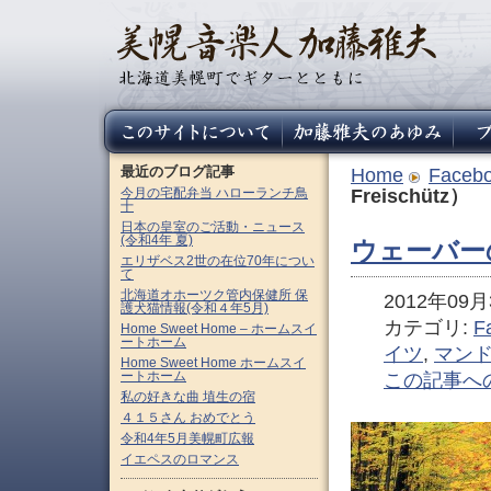
最近のブログ記事
Home
Faceb
今月の宅配弁当 ハローランチ鳥
Freischütz）
十
日本の皇室のご活動・ニュース
(令和4年 夏)
ウェーバーの
エリザベス2世の在位70年につい
て
北海道オホーツク管内保健所 保
2012年09月3
護犬猫情報(令和４年5月)
カテゴリ:
F
Home Sweet Home – ホームスイ
ートホーム
イツ
,
マン
Home Sweet Home ホームスイ
ートホーム
この記事へ
私の好きな曲 埴生の宿
４１５さん おめでとう
令和4年5月美幌町広報
イエペスのロマンス