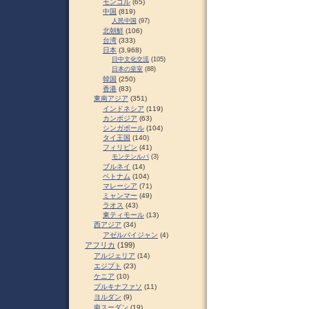
モンゴル
(65)
中国
(819)
人民中国
(97)
北朝鮮
(106)
台湾
(333)
日本
(3,968)
日中文化交流
(105)
日本の皇室
(88)
韓国
(250)
香港
(83)
東南アジア
(351)
インドネシア
(119)
カンボジア
(63)
シンガポール
(104)
タイ王国
(140)
フィリピン
(41)
モンテンルパ
(3)
ブルネイ
(14)
ベトナム
(104)
マレーシア
(71)
ミャンマー
(49)
ラオス
(43)
東ティモール
(13)
西アジア
(34)
アゼルバイジャン
(4)
アフリカ
(199)
アルジェリア
(14)
エジプト
(23)
ケニア
(10)
ブルキナファソ
(11)
ヨルダン
(9)
南スーダン
(19)