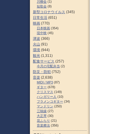
川柳会
(1)
短歌会
(8)
新型コロナウイルス
(345)
日常生活
(651)
映画
(770)
日本映画
(354)
現中映
(45)
津波
(366)
火山
(91)
環境
(944)
観光
(1,311)
配食サービス
(257)
今月の宅配弁当
(2)
防災・防犯
(752)
音楽
(2,638)
MIDI / MP3
(87)
ギター
(678)
クリスマス
(149)
ハンガリー人
(10)
フラメンコギター
(34)
マンドリン
(250)
三味線
(27)
大正琴
(30)
花ふらり
(21)
音楽療法
(356)