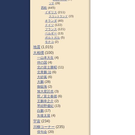
ソチ
(29)
西欧
(445)
イギリス
(211)
スコットランド
(15)
オランダ
(40)
ドイツ
(122)
フランス
(121)
ベルギー
(13)
ポルトガル
(5)
モナコ
(2)
地震
(1,015)
大相撲
(100)
一山本大生
(4)
仲の国
(4)
北の富士勝昭
(11)
北青鵬 治
(6)
大砂嵐
(6)
大鵬
(28)
御嶽海
(2)
旭大星託也
(3)
照ノ富士春雄
(6)
王鵬幸之介
(2)
琴紺野優紀
(13)
白鵬
(17)
矢後太規
(4)
宇宙
(234)
川柳コーナー
(235)
俳句会
(20)