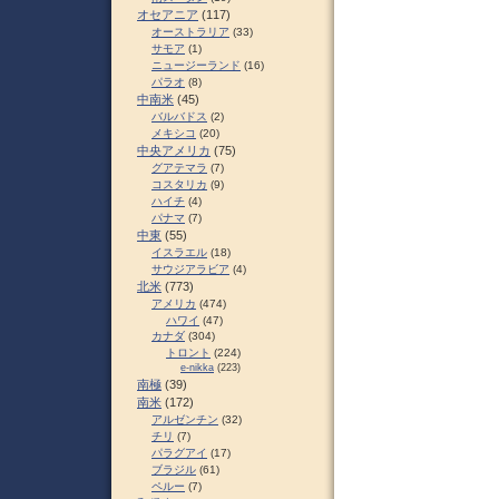
オセアニア
(117)
オーストラリア
(33)
サモア
(1)
ニュージーランド
(16)
パラオ
(8)
中南米
(45)
バルバドス
(2)
メキシコ
(20)
中央アメリカ
(75)
グアテマラ
(7)
コスタリカ
(9)
ハイチ
(4)
パナマ
(7)
中東
(55)
イスラエル
(18)
サウジアラビア
(4)
北米
(773)
アメリカ
(474)
ハワイ
(47)
カナダ
(304)
トロント
(224)
e-nikka
(223)
南極
(39)
南米
(172)
アルゼンチン
(32)
チリ
(7)
パラグアイ
(17)
ブラジル
(61)
ペルー
(7)