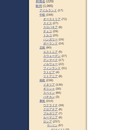
和僑会
(220)
欧州
(1,065)
アイルランド
(17)
中欧
(168)
オーストリア
(72)
スイス
(27)
スロパキア
(8)
チェコ
(29)
トルコ
(20)
ハンガリー
(16)
ポーランド
(24)
北欧
(90)
エストニア
(5)
スウェーデン
(27)
デンマーク
(17)
ノルウェー
(22)
フィンランド
(31)
ラトビア
(4)
リトアニア
(8)
南欧
(238)
イタリア
(136)
ギリシャ
(30)
スペイン
(86)
バチカン
(3)
東欧
(310)
ウクライナ
(39)
クロアチア
(6)
ブルガリア
(7)
ルーマニア
(6)
ロシア
(257)
サハリン
(67)
ポロナイスク
(37)