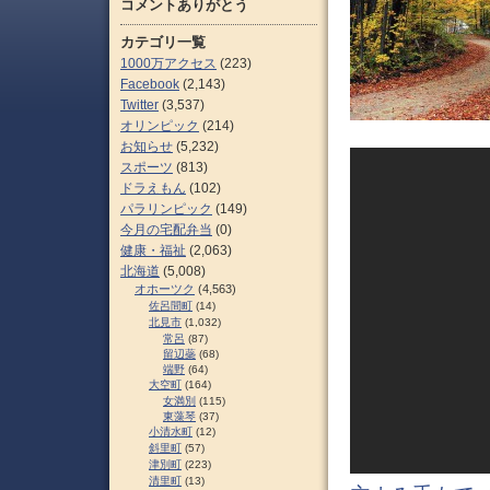
コメントありがとう
カテゴリ一覧
1000万アクセス
(223)
Facebook
(2,143)
Twitter
(3,537)
オリンピック
(214)
お知らせ
(5,232)
スポーツ
(813)
ドラえもん
(102)
パラリンピック
(149)
今月の宅配弁当
(0)
健康・福祉
(2,063)
北海道
(5,008)
オホーツク
(4,563)
佐呂間町
(14)
北見市
(1,032)
常呂
(87)
留辺蘂
(68)
端野
(64)
大空町
(164)
女満別
(115)
東藻琴
(37)
小清水町
(12)
斜里町
(57)
津別町
(223)
清里町
(13)