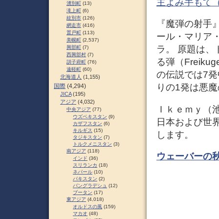
主よみ手もて（Thy 
湧別町
(13)
滝上町
(6)
紋別市
(126)
『魔弾の射手』（
網走市
(416)
置戸町
(113)
ール・マリア
美幌町
(2,537)
ラ。 原題は
興部町
(7)
西興部村
(7)
る弾（Freik
訓子府町
(76)
遠軽町
(60)
の伝説では7
北海道人
(1,155)
りの1発は悪
国際
(4,294)
JICA
(195)
アジア
(4,032)
Ｉｋｅｍｙ（
中央アジア
(77)
ウズベキスタン
(9)
日本および世界
カザフスタン
(6)
キルギス
(15)
します。
タジキスタン
(7)
トルクメニスタン
(3)
南アジア
(118)
ウェーバーの秋の
インド
(36)
スリランカ
(18)
ネパール
(10)
パキスタン
(2)
バングラデシュ
(12)
ブータン
(17)
東アジア
(4,018)
オルドスの風
(159)
マカオ
(48)