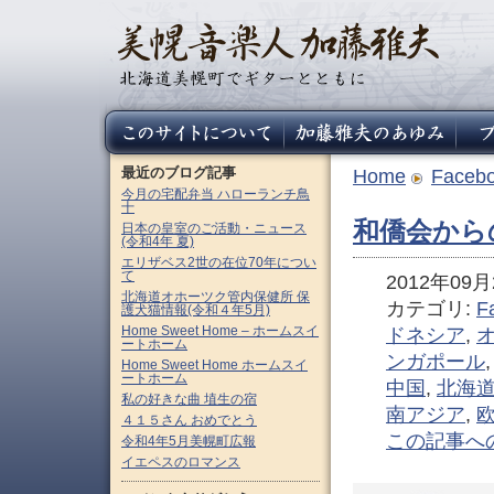
最近のブログ記事
Home
Faceb
今月の宅配弁当 ハローランチ鳥
十
和僑会から
日本の皇室のご活動・ニュース
(令和4年 夏)
エリザベス2世の在位70年につい
て
2012年09月2
北海道オホーツク管内保健所 保
カテゴリ:
F
護犬猫情報(令和４年5月)
Home Sweet Home – ホームスイ
ドネシア
,
ートホーム
ンガポール
Home Sweet Home ホームスイ
ートホーム
中国
,
北海
私の好きな曲 埴生の宿
南アジア
,
４１５さん おめでとう
この記事へ
令和4年5月美幌町広報
イエペスのロマンス