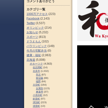
コメントありがとう
カテゴリ一覧
1000万アクセス
(223)
Facebook
(2,143)
Twitter
(3,537)
オリンピック
(214)
お知らせ
(5,232)
スポーツ
(813)
ドラえもん
(102)
パラリンピック
(149)
今月の宅配弁当
(0)
健康・福祉
(2,063)
北海道
(5,008)
オホーツク
(4,563)
佐呂間町
(14)
北見市
(1,032)
常呂
(87)
留辺蘂
(68)
端野
(64)
大空町
(164)
女満別
(115)
東藻琴
(37)
小清水町
(12)
斜里町
(57)
津別町
(223)
清里町
(13)