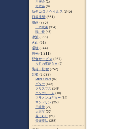
川柳会
(1)
短歌会
(8)
新型コロナウイルス
(345)
日常生活
(651)
映画
(770)
日本映画
(354)
現中映
(45)
津波
(366)
火山
(91)
環境
(944)
観光
(1,311)
配食サービス
(257)
今月の宅配弁当
(2)
防災・防犯
(752)
音楽
(2,638)
MIDI / MP3
(87)
ギター
(678)
クリスマス
(149)
ハンガリー人
(10)
フラメンコギター
(34)
マンドリン
(250)
三味線
(27)
大正琴
(30)
花ふらり
(21)
音楽療法
(356)