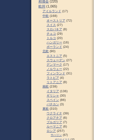
和僑会
(220)
欧州
(1,065)
アイルランド
(17)
中欧
(168)
オーストリア
(72)
スイス
(27)
スロパキア
(8)
チェコ
(29)
トルコ
(20)
ハンガリー
(16)
ポーランド
(24)
北欧
(90)
エストニア
(5)
スウェーデン
(27)
デンマーク
(17)
ノルウェー
(22)
フィンランド
(31)
ラトビア
(4)
リトアニア
(8)
南欧
(238)
イタリア
(136)
ギリシャ
(30)
スペイン
(86)
バチカン
(3)
東欧
(310)
ウクライナ
(39)
クロアチア
(6)
ブルガリア
(7)
ルーマニア
(6)
ロシア
(257)
サハリン
(67)
ポロナイスク
(37)