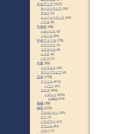
オセアニア
(117)
オーストラリア
(33)
サモア
(1)
ニュージーランド
(16)
パラオ
(8)
中南米
(45)
バルバドス
(2)
メキシコ
(20)
中央アメリカ
(75)
グアテマラ
(7)
コスタリカ
(9)
ハイチ
(4)
パナマ
(7)
中東
(55)
イスラエル
(18)
サウジアラビア
(4)
北米
(773)
アメリカ
(474)
ハワイ
(47)
カナダ
(304)
トロント
(224)
e-nikka
(223)
南極
(39)
南米
(172)
アルゼンチン
(32)
チリ
(7)
パラグアイ
(17)
ブラジル
(61)
ペルー
(7)