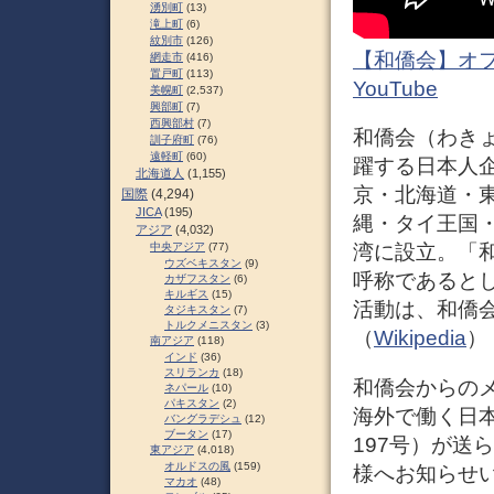
湧別町
(13)
滝上町
(6)
紋別市
(126)
【和僑会】オフ
網走市
(416)
置戸町
(113)
YouTube
美幌町
(2,537)
興部町
(7)
西興部村
(7)
和僑会（わき
訓子府町
(76)
遠軽町
(60)
躍する日本人
北海道人
(1,155)
京・北海道・
国際
(4,294)
JICA
(195)
縄・タイ王国
アジア
(4,032)
中央アジア
(77)
湾に設立。「
ウズベキスタン
(9)
呼称であると
カザフスタン
(6)
キルギス
(15)
活動は、和僑
タジキスタン
(7)
トルクメニスタン
(3)
（
Wikipedia
）
南アジア
(118)
インド
(36)
スリランカ
(18)
和僑会からの
ネパール
(10)
パキスタン
(2)
海外で働く日
バングラデシュ
(12)
ブータン
(17)
197号）が送
東アジア
(4,018)
オルドスの風
(159)
様へお知らせ
マカオ
(48)