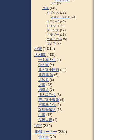
ソチ
(29)
西欧
(445)
イギリス
(211)
スコットランド
(15)
オランダ
(40)
ドイツ
(122)
フランス
(121)
ベルギー
(13)
ポルトガル
(5)
モナコ
(2)
地震
(1,015)
大相撲
(100)
一山本大生
(4)
仲の国
(4)
北の富士勝昭
(11)
北青鵬 治
(6)
大砂嵐
(6)
大鵬
(28)
御嶽海
(2)
旭大星託也
(3)
照ノ富士春雄
(6)
王鵬幸之介
(2)
琴紺野優紀
(13)
白鵬
(17)
矢後太規
(4)
宇宙
(234)
川柳コーナー
(235)
俳句会
(20)