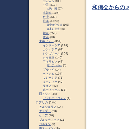
モンゴル
(65)
中国
(819)
和僑会からのメ
人民中国
(97)
北朝鮮
(106)
台湾
(333)
日本
(3,968)
日中文化交流
(105)
日本の皇室
(88)
韓国
(250)
香港
(83)
東南アジア
(351)
インドネシア
(119)
カンボジア
(63)
シンガポール
(104)
タイ王国
(140)
フィリピン
(41)
モンテンルパ
(3)
ブルネイ
(14)
ベトナム
(104)
マレーシア
(71)
ミャンマー
(49)
ラオス
(43)
東ティモール
(13)
西アジア
(34)
アゼルバイジャン
(4)
アフリカ
(199)
アルジェリア
(14)
エジプト
(23)
ケニア
(10)
ブルキナファソ
(11)
ヨルダン
(9)
南スーダン
(19)