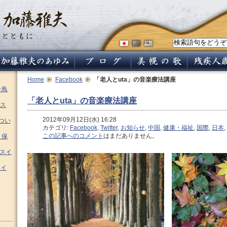
Home
Facebook
「老人とuta」の音楽療法講座
チ鳥
「老人とuta」の音楽療法講座
ス
2012年09月12日(水) 16:28
つい
カテゴリ:
Facebook
,
Twitter
,
お知らせ
,
中国
,
健康・福祉
,
国際
,
日本
,
この記事へのコメント
はまだありません。
 保
ムスイ
スイ