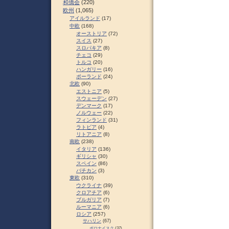
和僑会
(220)
欧州
(1,065)
アイルランド
(17)
中欧
(168)
オーストリア
(72)
スイス
(27)
スロパキア
(8)
チェコ
(29)
トルコ
(20)
ハンガリー
(16)
ポーランド
(24)
北欧
(90)
エストニア
(5)
スウェーデン
(27)
デンマーク
(17)
ノルウェー
(22)
フィンランド
(31)
ラトビア
(4)
リトアニア
(8)
南欧
(238)
イタリア
(136)
ギリシャ
(30)
スペイン
(86)
バチカン
(3)
東欧
(310)
ウクライナ
(39)
クロアチア
(6)
ブルガリア
(7)
ルーマニア
(6)
ロシア
(257)
サハリン
(67)
ポロナイスク
(37)