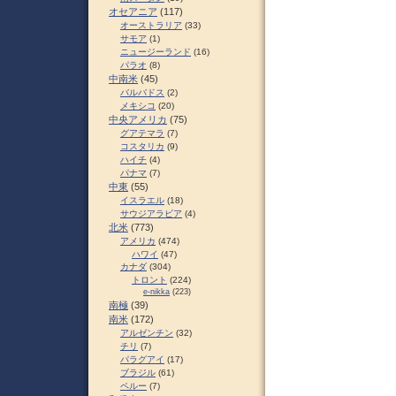
オセアニア
(117)
オーストラリア
(33)
サモア
(1)
ニュージーランド
(16)
パラオ
(8)
中南米
(45)
バルバドス
(2)
メキシコ
(20)
中央アメリカ
(75)
グアテマラ
(7)
コスタリカ
(9)
ハイチ
(4)
パナマ
(7)
中東
(55)
イスラエル
(18)
サウジアラビア
(4)
北米
(773)
アメリカ
(474)
ハワイ
(47)
カナダ
(304)
トロント
(224)
e-nikka
(223)
南極
(39)
南米
(172)
アルゼンチン
(32)
チリ
(7)
パラグアイ
(17)
ブラジル
(61)
ペルー
(7)