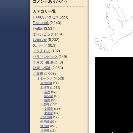
コメントありがとう
カテゴリ一覧
1000万アクセス
(223)
Facebook
(2,143)
Twitter
(3,537)
オリンピック
(214)
お知らせ
(5,232)
スポーツ
(813)
ドラえもん
(102)
パラリンピック
(149)
今月の宅配弁当
(0)
健康・福祉
(2,063)
北海道
(5,008)
オホーツク
(4,563)
佐呂間町
(14)
北見市
(1,032)
常呂
(87)
留辺蘂
(68)
端野
(64)
大空町
(164)
女満別
(115)
東藻琴
(37)
小清水町
(12)
斜里町
(57)
津別町
(223)
清里町
(13)