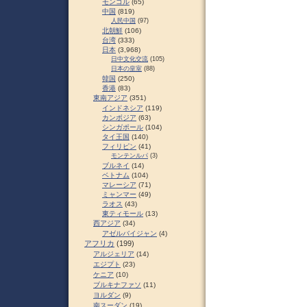
モンゴル
(65)
中国
(819)
人民中国
(97)
北朝鮮
(106)
台湾
(333)
日本
(3,968)
日中文化交流
(105)
日本の皇室
(88)
韓国
(250)
香港
(83)
東南アジア
(351)
インドネシア
(119)
カンボジア
(63)
シンガポール
(104)
タイ王国
(140)
フィリピン
(41)
モンテンルパ
(3)
ブルネイ
(14)
ベトナム
(104)
マレーシア
(71)
ミャンマー
(49)
ラオス
(43)
東ティモール
(13)
西アジア
(34)
アゼルバイジャン
(4)
アフリカ
(199)
アルジェリア
(14)
エジプト
(23)
ケニア
(10)
ブルキナファソ
(11)
ヨルダン
(9)
南スーダン
(19)