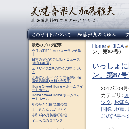
最近のブログ記事
Home
JICA
今月の宅配弁当 ハローランチ鳥
ン、第87号）
十
日本の皇室のご活動・ニュース
(令和4年 夏)
いっしょに
エリザベス2世の在位70年につい
て
ン、第87号
北海道オホーツク管内保健所 保
護犬猫情報(令和４年5月)
Home Sweet Home – ホームスイ
2012年09月0
ートホーム
カテゴリ:
J
Home Sweet Home ホームスイ
ートホーム
ツク
,
お知
私の好きな曲 埴生の宿
国際
,
地震
,
４１５さん おめでとう
令和4年5月美幌町広報
この記事へ
イエペスのロマンス