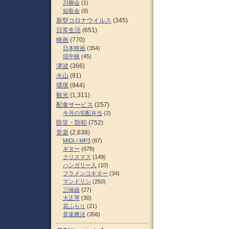
川柳会
(1)
短歌会
(8)
新型コロナウイルス
(345)
日常生活
(651)
映画
(770)
日本映画
(354)
現中映
(45)
津波
(366)
火山
(91)
環境
(944)
観光
(1,311)
配食サービス
(257)
今月の宅配弁当
(2)
防災・防犯
(752)
音楽
(2,638)
MIDI / MP3
(87)
ギター
(678)
クリスマス
(149)
ハンガリー人
(10)
フラメンコギター
(34)
マンドリン
(250)
三味線
(27)
大正琴
(30)
花ふらり
(21)
音楽療法
(356)