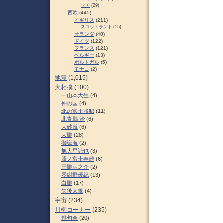
ソチ
(29)
西欧
(445)
イギリス
(211)
スコットランド
(15)
オランダ
(40)
ドイツ
(122)
フランス
(121)
ベルギー
(13)
ポルトガル
(5)
モナコ
(2)
地震
(1,015)
大相撲
(100)
一山本大生
(4)
仲の国
(4)
北の富士勝昭
(11)
北青鵬 治
(6)
大砂嵐
(6)
大鵬
(28)
御嶽海
(2)
旭大星託也
(3)
照ノ富士春雄
(6)
王鵬幸之介
(2)
琴紺野優紀
(13)
白鵬
(17)
矢後太規
(4)
宇宙
(234)
川柳コーナー
(235)
俳句会
(20)