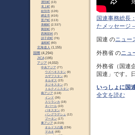
湧別町
(13)
滝上町
(6)
紋別市
(126)
網走市
(416)
国連事務総長：”I
置戸町
(113)
美幌町
(2,537)
たメッセージ – 
興部町
(7)
西興部村
(7)
国連 の
ニュー
訓子府町
(76)
遠軽町
(60)
北海道人
(1,155)
外務省 の
ニュ
国際
(4,294)
JICA
(195)
アジア
(4,032)
外務省（国連
中央アジア
(77)
ウズベキスタン
(9)
国連」です。
カザフスタン
(6)
キルギス
(15)
タジキスタン
(7)
いっしょに国
トルクメニスタン
(3)
南アジア
(118)
全文を読む
インド
(36)
スリランカ
(18)
ネパール
(10)
パキスタン
(2)
バングラデシュ
(12)
ブータン
(17)
東アジア
(4,018)
オルドスの風
(159)
マカオ
(48)