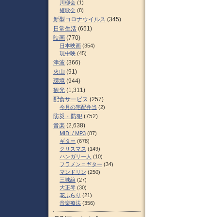
川柳会
(1)
短歌会
(8)
新型コロナウイルス
(345)
日常生活
(651)
映画
(770)
日本映画
(354)
現中映
(45)
津波
(366)
火山
(91)
環境
(944)
観光
(1,311)
配食サービス
(257)
今月の宅配弁当
(2)
防災・防犯
(752)
音楽
(2,638)
MIDI / MP3
(87)
ギター
(678)
クリスマス
(149)
ハンガリー人
(10)
フラメンコギター
(34)
マンドリン
(250)
三味線
(27)
大正琴
(30)
花ふらり
(21)
音楽療法
(356)