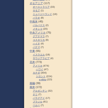
オセアニア
(117)
オーストラリア
(33)
サモア
(1)
ニュージーランド
(16)
パラオ
(8)
中南米
(45)
バルバドス
(2)
メキシコ
(20)
中央アメリカ
(75)
グアテマラ
(7)
コスタリカ
(9)
ハイチ
(4)
パナマ
(7)
中東
(55)
イスラエル
(18)
サウジアラビア
(4)
北米
(773)
アメリカ
(474)
ハワイ
(47)
カナダ
(304)
トロント
(224)
e-nikka
(223)
南極
(39)
南米
(172)
アルゼンチン
(32)
チリ
(7)
パラグアイ
(17)
ブラジル
(61)
ペルー
(7)