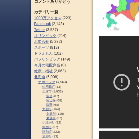
コメントありがとう
カテゴリ一覧
1000万アクセス
(223)
Facebook
(2,143)
Twitter
(3,537)
オリンピック
(214)
お知らせ
(5,232)
スポーツ
(813)
ドラえもん
(102)
パラリンピック
(149)
今月の宅配弁当
(0)
健康・福祉
(2,063)
北海道
(5,008)
オホーツク
(4,563)
佐呂間町
(14)
北見市
(1,032)
常呂
(87)
留辺蘂
(68)
端野
(64)
大空町
(164)
女満別
(115)
東藻琴
(37)
小清水町
(12)
斜里町
(57)
津別町
(223)
清里町
(13)