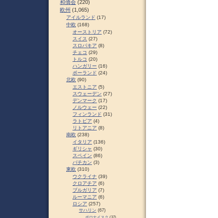
和僑会
(220)
欧州
(1,065)
アイルランド
(17)
中欧
(168)
オーストリア
(72)
スイス
(27)
スロパキア
(8)
チェコ
(29)
トルコ
(20)
ハンガリー
(16)
ポーランド
(24)
北欧
(90)
エストニア
(5)
スウェーデン
(27)
デンマーク
(17)
ノルウェー
(22)
フィンランド
(31)
ラトビア
(4)
リトアニア
(8)
南欧
(238)
イタリア
(136)
ギリシャ
(30)
スペイン
(86)
バチカン
(3)
東欧
(310)
ウクライナ
(39)
クロアチア
(6)
ブルガリア
(7)
ルーマニア
(6)
ロシア
(257)
サハリン
(67)
ポロナイスク
(37)