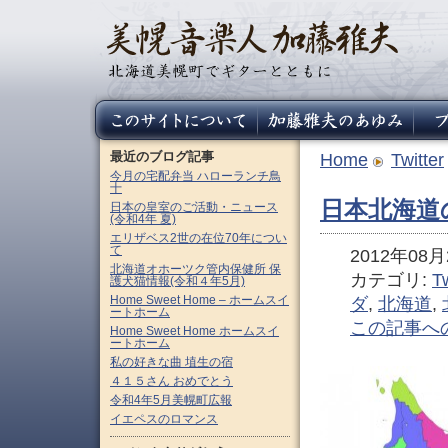
最近のブログ記事
Home
Twitter
今月の宅配弁当 ハローランチ鳥
十
日本北海道の
日本の皇室のご活動・ニュース
(令和4年 夏)
エリザベス2世の在位70年につい
て
2012年08月2
北海道オホーツク管内保健所 保
カテゴリ:
Tw
護犬猫情報(令和４年5月)
Home Sweet Home – ホームスイ
ダ
,
北海道
,
ートホーム
この記事へ
Home Sweet Home ホームスイ
ートホーム
私の好きな曲 埴生の宿
４１５さん おめでとう
令和4年5月美幌町広報
イエペスのロマンス