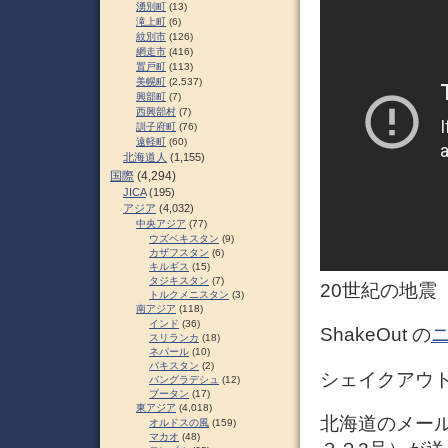
湧別町
(13)
滝上町
(6)
紋別市
(126)
網走市
(416)
置戸町
(113)
美幌町
(2,537)
興部町
(7)
西興部村
(7)
訓子府町
(76)
遠軽町
(60)
北海道人
(1,155)
国際
(4,294)
JICA
(195)
アジア
(4,032)
中央アジア
(77)
ウズベキスタン
(9)
カザフスタン
(6)
キルギス
(15)
タジキスタン
(7)
20世紀の地震
トルクメニスタン
(3)
南アジア
(118)
インド
(36)
ShakeOut の
スリランカ
(18)
ネパール
(10)
パキスタン
(2)
シェイクアウト
バングラデシュ
(12)
ブータン
(17)
東アジア
(4,018)
北海道のメー
オルドスの風
(159)
マカオ
(48)