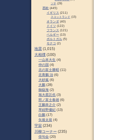
ソチ
(29)
西欧
(445)
イギリス
(211)
スコットランド
(15)
オランダ
(40)
ドイツ
(122)
フランス
(121)
ベルギー
(13)
ポルトガル
(5)
モナコ
(2)
地震
(1,015)
大相撲
(100)
一山本大生
(4)
仲の国
(4)
北の富士勝昭
(11)
北青鵬 治
(6)
大砂嵐
(6)
大鵬
(28)
御嶽海
(2)
旭大星託也
(3)
照ノ富士春雄
(6)
王鵬幸之介
(2)
琴紺野優紀
(13)
白鵬
(17)
矢後太規
(4)
宇宙
(234)
川柳コーナー
(235)
俳句会
(20)