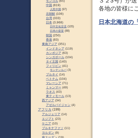
３２3号）が
モンゴル
(65)
中国
(819)
各地の皆様に
人民中国
(97)
北朝鮮
(106)
台湾
(333)
日本北海道の「
日本
(3,968)
日中文化交流
(105)
日本の皇室
(88)
韓国
(250)
香港
(83)
東南アジア
(351)
インドネシア
(119)
カンボジア
(63)
シンガポール
(104)
タイ王国
(140)
フィリピン
(41)
モンテンルパ
(3)
ブルネイ
(14)
ベトナム
(104)
マレーシア
(71)
ミャンマー
(49)
ラオス
(43)
東ティモール
(13)
西アジア
(34)
アゼルバイジャン
(4)
アフリカ
(199)
アルジェリア
(14)
エジプト
(23)
ケニア
(10)
ブルキナファソ
(11)
ヨルダン
(9)
南スーダン
(19)