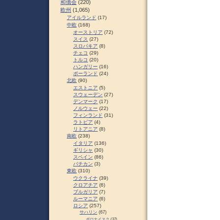
和僑会
(220)
欧州
(1,065)
アイルランド
(17)
中欧
(168)
オーストリア
(72)
スイス
(27)
スロパキア
(8)
チェコ
(29)
トルコ
(20)
ハンガリー
(16)
ポーランド
(24)
北欧
(90)
エストニア
(5)
スウェーデン
(27)
デンマーク
(17)
ノルウェー
(22)
フィンランド
(31)
ラトビア
(4)
リトアニア
(8)
南欧
(238)
イタリア
(136)
ギリシャ
(30)
スペイン
(86)
バチカン
(3)
東欧
(310)
ウクライナ
(39)
クロアチア
(6)
ブルガリア
(7)
ルーマニア
(6)
ロシア
(257)
サハリン
(67)
ポロナイスク
(37)