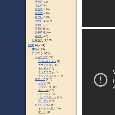
湧別町
(13)
滝上町
(6)
紋別市
(126)
網走市
(416)
置戸町
(113)
美幌町
(2,537)
興部町
(7)
西興部村
(7)
訓子府町
(76)
遠軽町
(60)
北海道人
(1,155)
国際
(4,294)
JICA
(195)
アジア
(4,032)
中央アジア
(77)
ウズベキスタン
(9)
カザフスタン
(6)
キルギス
(15)
タジキスタン
(7)
トルクメニスタン
(3)
南アジア
(118)
インド
(36)
スリランカ
(18)
ネパール
(10)
パキスタン
(2)
バングラデシュ
(12)
ブータン
(17)
東アジア
(4,018)
オルドスの風
(159)
マカオ
(48)