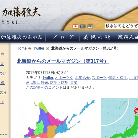
Home
Twitter
北海道からのメールマガジン（第317号）
チ鳥
北海道からのメールマガジン（第317号）
ス
2012年07月18日(水) 8:54
つい
カテゴリ:
Twitter
,
オホーツク
,
お知らせ
,
スポーツ
,
健康・福祉
,
北海
画
,
環境
,
観光
,
防災・防犯
,
音楽
 保
この記事へのコメント
はまだありません。
ムスイ
スイ