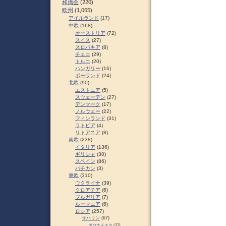
和僑会
(220)
欧州
(1,065)
アイルランド
(17)
中欧
(168)
オーストリア
(72)
スイス
(27)
スロパキア
(8)
チェコ
(29)
トルコ
(20)
ハンガリー
(16)
ポーランド
(24)
北欧
(90)
エストニア
(5)
スウェーデン
(27)
デンマーク
(17)
ノルウェー
(22)
フィンランド
(31)
ラトビア
(4)
リトアニア
(8)
南欧
(238)
イタリア
(136)
ギリシャ
(30)
スペイン
(86)
バチカン
(3)
東欧
(310)
ウクライナ
(39)
クロアチア
(6)
ブルガリア
(7)
ルーマニア
(6)
ロシア
(257)
サハリン
(67)
ポロナイスク
(37)