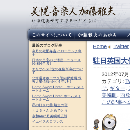
最近のブログ記事
Home
Twitter
今月の宅配弁当 ハローランチ鳥
十
駐日英国大
日本の皇室のご活動・ニュース
(令和4年 夏)
エリザベス2世の在位70年につい
て
2012年07月1
北海道オホーツク管内保健所 保
カテゴリ:
Tw
護犬猫情報(令和４年5月)
Home Sweet Home – ホームスイ
せ
,
ギター
,
ートホーム
美幌町
,
西
Home Sweet Home ホームスイ
ートホーム
この記事へ
私の好きな曲 埴生の宿
４１５さん おめでとう
令和4年5月美幌町広報
イエペスのロマンス