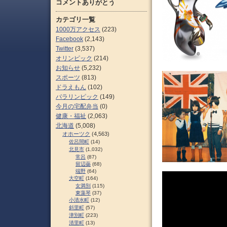
コメントありがとう
カテゴリ一覧
1000万アクセス
(223)
Facebook
(2,143)
Twitter
(3,537)
オリンピック
(214)
お知らせ
(5,232)
スポーツ
(813)
ドラえもん
(102)
パラリンピック
(149)
今月の宅配弁当
(0)
健康・福祉
(2,063)
北海道
(5,008)
オホーツク
(4,563)
佐呂間町
(14)
北見市
(1,032)
常呂
(87)
留辺蘂
(68)
端野
(64)
大空町
(164)
女満別
(115)
東藻琴
(37)
小清水町
(12)
斜里町
(57)
津別町
(223)
清里町
(13)