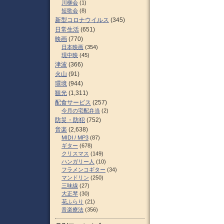
川柳会
(1)
短歌会
(8)
新型コロナウイルス
(345)
日常生活
(651)
映画
(770)
日本映画
(354)
現中映
(45)
津波
(366)
火山
(91)
環境
(944)
観光
(1,311)
配食サービス
(257)
今月の宅配弁当
(2)
防災・防犯
(752)
音楽
(2,638)
MIDI / MP3
(87)
ギター
(678)
クリスマス
(149)
ハンガリー人
(10)
フラメンコギター
(34)
マンドリン
(250)
三味線
(27)
大正琴
(30)
花ふらり
(21)
音楽療法
(356)