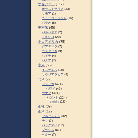
オセアニア
(117)
オーストラリア
(33)
サモア
(1)
ニュージーランド
(16)
パラオ
(8)
中南米
(45)
バルバドス
(2)
メキシコ
(20)
中央アメリカ
(75)
グアテマラ
(7)
コスタリカ
(9)
ハイチ
(4)
パナマ
(7)
中東
(55)
イスラエル
(18)
サウジアラビア
(4)
北米
(773)
アメリカ
(474)
ハワイ
(47)
カナダ
(304)
トロント
(224)
e-nikka
(223)
南極
(39)
南米
(172)
アルゼンチン
(32)
チリ
(7)
パラグアイ
(17)
ブラジル
(61)
ペルー
(7)