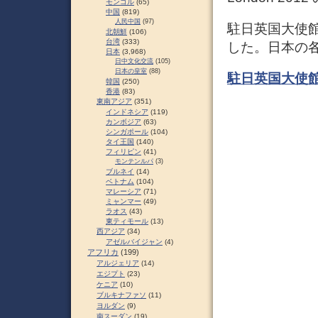
モンゴル
(65)
中国
(819)
人民中国
(97)
駐日英国大使館の「
北朝鮮
(106)
台湾
(333)
した。日本の
日本
(3,968)
日中文化交流
(105)
日本の皇室
(88)
駐日英国大使
韓国
(250)
香港
(83)
東南アジア
(351)
インドネシア
(119)
カンボジア
(63)
シンガポール
(104)
タイ王国
(140)
フィリピン
(41)
モンテンルパ
(3)
ブルネイ
(14)
ベトナム
(104)
マレーシア
(71)
ミャンマー
(49)
ラオス
(43)
東ティモール
(13)
西アジア
(34)
アゼルバイジャン
(4)
アフリカ
(199)
アルジェリア
(14)
エジプト
(23)
ケニア
(10)
ブルキナファソ
(11)
ヨルダン
(9)
南スーダン
(19)