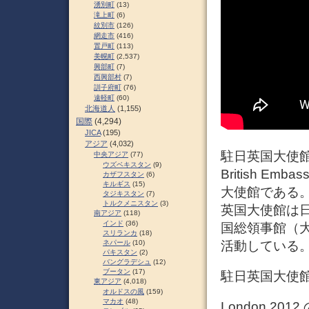
湧別町
(13)
滝上町
(6)
紋別市
(126)
網走市
(416)
置戸町
(113)
美幌町
(2,537)
興部町
(7)
西興部村
(7)
訓子府町
(76)
遠軽町
(60)
北海道人
(1,155)
国際
(4,294)
JICA
(195)
アジア
(4,032)
駐日英国大使館
中央アジア
(77)
ウズベキスタン
(9)
British E
カザフスタン
(6)
キルギス
(15)
大使館である
タジキスタン
(7)
トルクメニスタン
(3)
英国大使館は
南アジア
(118)
インド
(36)
国総領事館（
スリランカ
(18)
活動している
ネパール
(10)
パキスタン
(2)
バングラデシュ
(12)
ブータン
(17)
駐日英国大使館
東アジア
(4,018)
オルドスの風
(159)
マカオ
(48)
London 2012