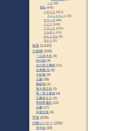
ソチ
(29)
西欧
(445)
イギリス
(211)
スコットランド
(15)
オランダ
(40)
ドイツ
(122)
フランス
(121)
ベルギー
(13)
ポルトガル
(5)
モナコ
(2)
地震
(1,015)
大相撲
(100)
一山本大生
(4)
仲の国
(4)
北の富士勝昭
(11)
北青鵬 治
(6)
大砂嵐
(6)
大鵬
(28)
御嶽海
(2)
旭大星託也
(3)
照ノ富士春雄
(6)
王鵬幸之介
(2)
琴紺野優紀
(13)
白鵬
(17)
矢後太規
(4)
宇宙
(234)
川柳コーナー
(235)
俳句会
(20)