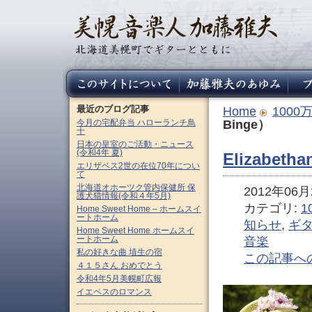
最近のブログ記事
Home
100
今月の宅配弁当 ハローランチ鳥
Binge）
十
日本の皇室のご活動・ニュース
(令和4年 夏)
Elizabeth
エリザベス2世の在位70年につい
て
北海道オホーツク管内保健所 保
2012年06月2
護犬猫情報(令和４年5月)
カテゴリ:
1
Home Sweet Home – ホームスイ
ートホーム
知らせ
,
ギ
Home Sweet Home ホームスイ
ートホーム
音楽
私の好きな曲 埴生の宿
この記事へ
４１５さん おめでとう
令和4年5月美幌町広報
イエペスのロマンス