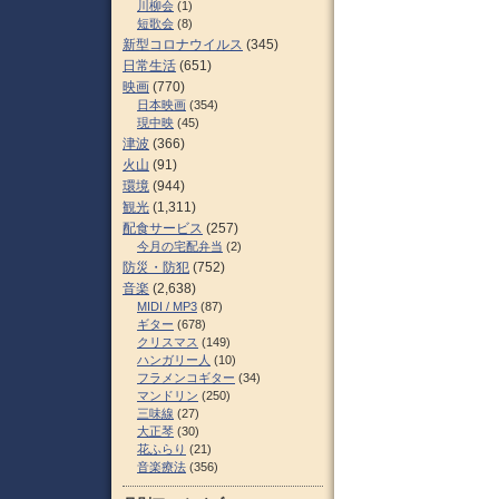
川柳会
(1)
短歌会
(8)
新型コロナウイルス
(345)
日常生活
(651)
映画
(770)
日本映画
(354)
現中映
(45)
津波
(366)
火山
(91)
環境
(944)
観光
(1,311)
配食サービス
(257)
今月の宅配弁当
(2)
防災・防犯
(752)
音楽
(2,638)
MIDI / MP3
(87)
ギター
(678)
クリスマス
(149)
ハンガリー人
(10)
フラメンコギター
(34)
マンドリン
(250)
三味線
(27)
大正琴
(30)
花ふらり
(21)
音楽療法
(356)