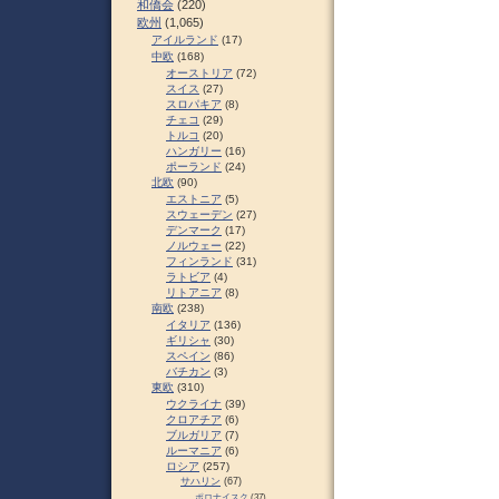
和僑会
(220)
欧州
(1,065)
アイルランド
(17)
中欧
(168)
オーストリア
(72)
スイス
(27)
スロパキア
(8)
チェコ
(29)
トルコ
(20)
ハンガリー
(16)
ポーランド
(24)
北欧
(90)
エストニア
(5)
スウェーデン
(27)
デンマーク
(17)
ノルウェー
(22)
フィンランド
(31)
ラトビア
(4)
リトアニア
(8)
南欧
(238)
イタリア
(136)
ギリシャ
(30)
スペイン
(86)
バチカン
(3)
東欧
(310)
ウクライナ
(39)
クロアチア
(6)
ブルガリア
(7)
ルーマニア
(6)
ロシア
(257)
サハリン
(67)
ポロナイスク
(37)