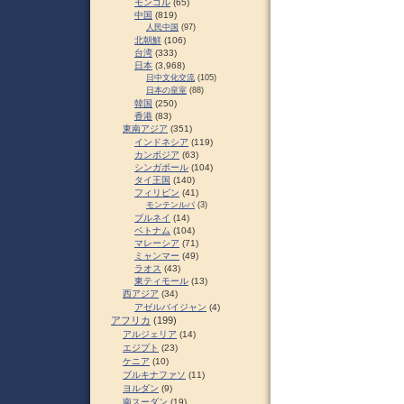
モンゴル
(65)
中国
(819)
人民中国
(97)
北朝鮮
(106)
台湾
(333)
日本
(3,968)
日中文化交流
(105)
日本の皇室
(88)
韓国
(250)
香港
(83)
東南アジア
(351)
インドネシア
(119)
カンボジア
(63)
シンガポール
(104)
タイ王国
(140)
フィリピン
(41)
モンテンルパ
(3)
ブルネイ
(14)
ベトナム
(104)
マレーシア
(71)
ミャンマー
(49)
ラオス
(43)
東ティモール
(13)
西アジア
(34)
アゼルバイジャン
(4)
アフリカ
(199)
アルジェリア
(14)
エジプト
(23)
ケニア
(10)
ブルキナファソ
(11)
ヨルダン
(9)
南スーダン
(19)