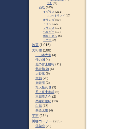
ソチ
(29)
西欧
(445)
イギリス
(211)
スコットランド
(15)
オランダ
(40)
ドイツ
(122)
フランス
(121)
ベルギー
(13)
ポルトガル
(5)
モナコ
(2)
地震
(1,015)
大相撲
(100)
一山本大生
(4)
仲の国
(4)
北の富士勝昭
(11)
北青鵬 治
(6)
大砂嵐
(6)
大鵬
(28)
御嶽海
(2)
旭大星託也
(3)
照ノ富士春雄
(6)
王鵬幸之介
(2)
琴紺野優紀
(13)
白鵬
(17)
矢後太規
(4)
宇宙
(234)
川柳コーナー
(235)
俳句会
(20)