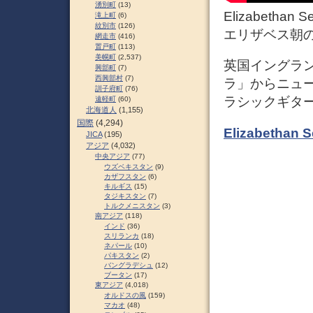
湧別町
(13)
Elizabethan 
滝上町
(6)
紋別市
(126)
エリザベス朝
網走市
(416)
置戸町
(113)
美幌町
(2,537)
英国イングラン
興部町
(7)
西興部村
(7)
ラ」からニュ
訓子府町
(76)
ラシックギタ
遠軽町
(60)
北海道人
(1,155)
国際
(4,294)
Elizabethan 
JICA
(195)
アジア
(4,032)
中央アジア
(77)
ウズベキスタン
(9)
カザフスタン
(6)
キルギス
(15)
タジキスタン
(7)
トルクメニスタン
(3)
南アジア
(118)
インド
(36)
スリランカ
(18)
ネパール
(10)
パキスタン
(2)
バングラデシュ
(12)
ブータン
(17)
東アジア
(4,018)
オルドスの風
(159)
マカオ
(48)