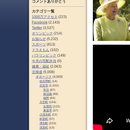
コメントありがとう
カテゴリ一覧
1000万アクセス
(223)
Facebook
(2,143)
Twitter
(3,537)
オリンピック
(214)
お知らせ
(5,232)
スポーツ
(813)
ドラえもん
(102)
パラリンピック
(149)
今月の宅配弁当
(0)
健康・福祉
(2,063)
北海道
(5,008)
オホーツク
(4,563)
佐呂間町
(14)
北見市
(1,032)
常呂
(87)
留辺蘂
(68)
端野
(64)
大空町
(164)
女満別
(115)
東藻琴
(37)
小清水町
(12)
斜里町
(57)
津別町
(223)
清里町
(13)