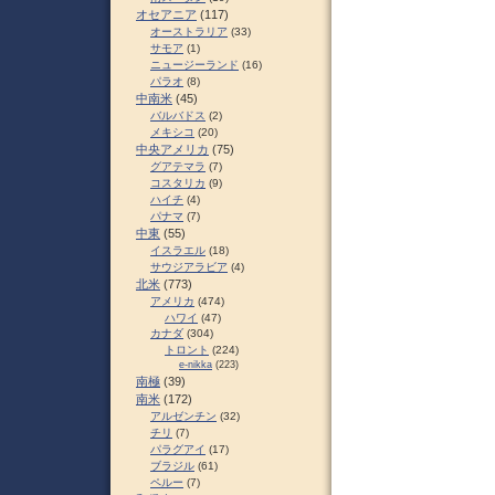
オセアニア
(117)
オーストラリア
(33)
サモア
(1)
ニュージーランド
(16)
パラオ
(8)
中南米
(45)
バルバドス
(2)
メキシコ
(20)
中央アメリカ
(75)
グアテマラ
(7)
コスタリカ
(9)
ハイチ
(4)
パナマ
(7)
中東
(55)
イスラエル
(18)
サウジアラビア
(4)
北米
(773)
アメリカ
(474)
ハワイ
(47)
カナダ
(304)
トロント
(224)
e-nikka
(223)
南極
(39)
南米
(172)
アルゼンチン
(32)
チリ
(7)
パラグアイ
(17)
ブラジル
(61)
ペルー
(7)