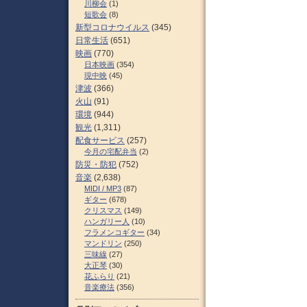
川柳会
(1)
短歌会
(8)
新型コロナウイルス
(345)
日常生活
(651)
映画
(770)
日本映画
(354)
現中映
(45)
津波
(366)
火山
(91)
環境
(944)
観光
(1,311)
配食サービス
(257)
今月の宅配弁当
(2)
防災・防犯
(752)
音楽
(2,638)
MIDI / MP3
(87)
ギター
(678)
クリスマス
(149)
ハンガリー人
(10)
フラメンコギター
(34)
マンドリン
(250)
三味線
(27)
大正琴
(30)
花ふらり
(21)
音楽療法
(356)