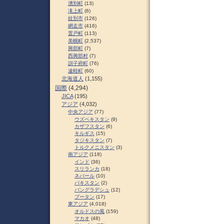
湧別町
(13)
滝上町
(6)
紋別市
(126)
網走市
(416)
置戸町
(113)
美幌町
(2,537)
興部町
(7)
西興部村
(7)
訓子府町
(76)
遠軽町
(60)
北海道人
(1,155)
国際
(4,294)
JICA
(195)
アジア
(4,032)
中央アジア
(77)
ウズベキスタン
(9)
カザフスタン
(6)
キルギス
(15)
タジキスタン
(7)
トルクメニスタン
(3)
南アジア
(118)
インド
(36)
スリランカ
(18)
ネパール
(10)
パキスタン
(2)
バングラデシュ
(12)
ブータン
(17)
東アジア
(4,018)
オルドスの風
(159)
マカオ
(48)