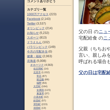
コメントありがとう
カテゴリ一覧
1000万アクセス
(223)
Facebook
(2,143)
Twitter
(3,537)
オリンピック
(214)
父の日 の
ニュ
お知らせ
(5,232)
宅配給食 の
ニ
スポーツ
(813)
ドラえもん
(102)
パラリンピック
(149)
父親（ちちお
今月の宅配弁当
(0)
言い、親しみ
健康・福祉
(2,063)
呼ばれる場合
北海道
(5,008)
オホーツク
(4,563)
佐呂間町
(14)
父の日は宅配
北見市
(1,032)
常呂
(87)
留辺蘂
(68)
端野
(64)
大空町
(164)
女満別
(115)
東藻琴
(37)
小清水町
(12)
斜里町
(57)
津別町
(223)
清里町
(13)