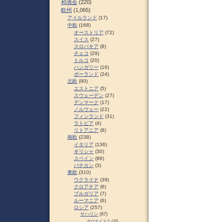
和僑会
(220)
欧州
(1,065)
アイルランド
(17)
中欧
(168)
オーストリア
(72)
スイス
(27)
スロパキア
(8)
チェコ
(29)
トルコ
(20)
ハンガリー
(16)
ポーランド
(24)
北欧
(90)
エストニア
(5)
スウェーデン
(27)
デンマーク
(17)
ノルウェー
(22)
フィンランド
(31)
ラトビア
(4)
リトアニア
(8)
南欧
(238)
イタリア
(136)
ギリシャ
(30)
スペイン
(86)
バチカン
(3)
東欧
(310)
ウクライナ
(39)
クロアチア
(6)
ブルガリア
(7)
ルーマニア
(6)
ロシア
(257)
サハリン
(67)
ポロナイスク
(37)