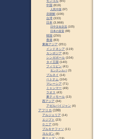
モンゴル
(65)
中国
(819)
人民中国
(97)
北朝鮮
(106)
台湾
(333)
日本
(3,968)
日中文化交流
(105)
日本の皇室
(88)
韓国
(250)
香港
(83)
東南アジア
(351)
インドネシア
(119)
カンボジア
(63)
シンガポール
(104)
タイ王国
(140)
フィリピン
(41)
モンテンルパ
(3)
ブルネイ
(14)
ベトナム
(104)
マレーシア
(71)
ミャンマー
(49)
ラオス
(43)
東ティモール
(13)
西アジア
(34)
アゼルバイジャン
(4)
アフリカ
(199)
アルジェリア
(14)
エジプト
(23)
ケニア
(10)
ブルキナファソ
(11)
ヨルダン
(9)
南スーダン
(19)