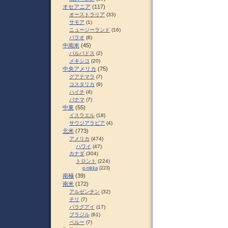
オセアニア
(117)
オーストラリア
(33)
サモア
(1)
ニュージーランド
(16)
パラオ
(8)
中南米
(45)
バルバドス
(2)
メキシコ
(20)
中央アメリカ
(75)
グアテマラ
(7)
コスタリカ
(9)
ハイチ
(4)
パナマ
(7)
中東
(55)
イスラエル
(18)
サウジアラビア
(4)
北米
(773)
アメリカ
(474)
ハワイ
(47)
カナダ
(304)
トロント
(224)
e-nikka
(223)
南極
(39)
南米
(172)
アルゼンチン
(32)
チリ
(7)
パラグアイ
(17)
ブラジル
(61)
ペルー
(7)