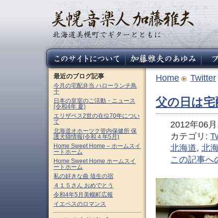
最近のブログ記事
Home
Twitter
今月の宅配弁当 ハローランチ鳥
十
父の日は宅
日本の皇室のご活動・ニュース
(令和4年 夏)
エリザベス2世の在位70年につい
て
2012年06月1
北海道オホーツク管内保健所 保
カテゴリ:
Tw
護犬猫情報(令和４年5月)
Home Sweet Home – ホームスイ
北海道
,
北
ートホーム
この記事へ
Home Sweet Home ホームスイ
ートホーム
私の好きな曲 埴生の宿
４１５さん おめでとう
令和4年5月美幌町広報
イエペスのロマンス