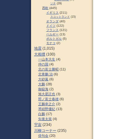
ソチ
(29)
西欧
(445)
イギリス
(211)
スコットランド
(15)
オランダ
(40)
ドイツ
(122)
フランス
(121)
ベルギー
(13)
ポルトガル
(5)
モナコ
(2)
地震
(1,015)
大相撲
(100)
一山本大生
(4)
仲の国
(4)
北の富士勝昭
(11)
北青鵬 治
(6)
大砂嵐
(6)
大鵬
(28)
御嶽海
(2)
旭大星託也
(3)
照ノ富士春雄
(6)
王鵬幸之介
(2)
琴紺野優紀
(13)
白鵬
(17)
矢後太規
(4)
宇宙
(234)
川柳コーナー
(235)
俳句会
(20)