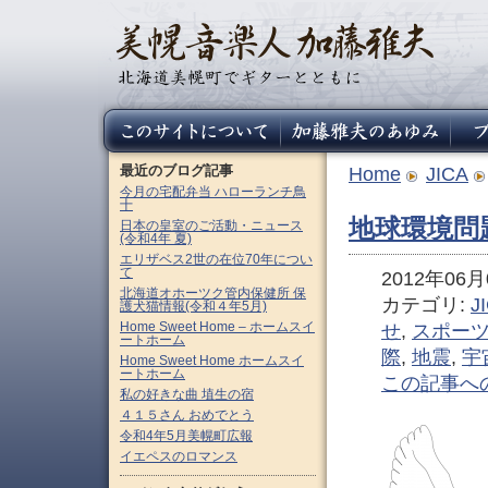
最近のブログ記事
Home
JICA
今月の宅配弁当 ハローランチ鳥
十
地球環境問
日本の皇室のご活動・ニュース
(令和4年 夏)
エリザベス2世の在位70年につい
て
2012年06月0
北海道オホーツク管内保健所 保
カテゴリ:
J
護犬猫情報(令和４年5月)
Home Sweet Home – ホームスイ
せ
,
スポー
ートホーム
際
,
地震
,
宇
Home Sweet Home ホームスイ
ートホーム
この記事へ
私の好きな曲 埴生の宿
４１５さん おめでとう
令和4年5月美幌町広報
イエペスのロマンス