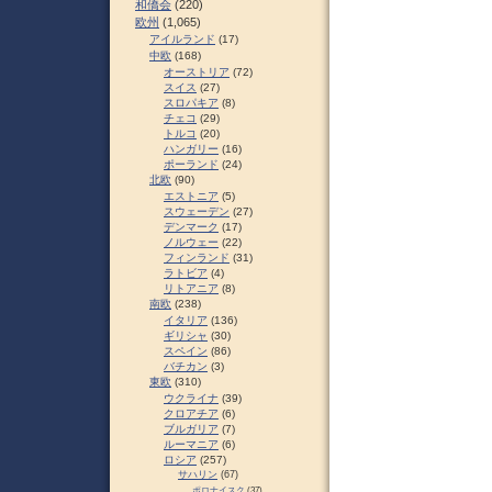
和僑会
(220)
欧州
(1,065)
アイルランド
(17)
中欧
(168)
オーストリア
(72)
スイス
(27)
スロパキア
(8)
チェコ
(29)
トルコ
(20)
ハンガリー
(16)
ポーランド
(24)
北欧
(90)
エストニア
(5)
スウェーデン
(27)
デンマーク
(17)
ノルウェー
(22)
フィンランド
(31)
ラトビア
(4)
リトアニア
(8)
南欧
(238)
イタリア
(136)
ギリシャ
(30)
スペイン
(86)
バチカン
(3)
東欧
(310)
ウクライナ
(39)
クロアチア
(6)
ブルガリア
(7)
ルーマニア
(6)
ロシア
(257)
サハリン
(67)
ポロナイスク
(37)