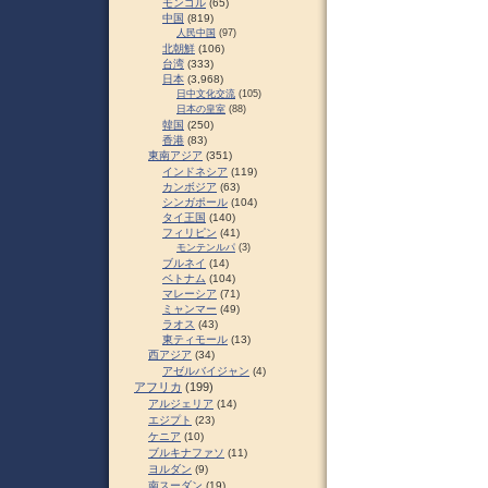
モンゴル
(65)
中国
(819)
人民中国
(97)
北朝鮮
(106)
台湾
(333)
日本
(3,968)
日中文化交流
(105)
日本の皇室
(88)
韓国
(250)
香港
(83)
東南アジア
(351)
インドネシア
(119)
カンボジア
(63)
シンガポール
(104)
タイ王国
(140)
フィリピン
(41)
モンテンルパ
(3)
ブルネイ
(14)
ベトナム
(104)
マレーシア
(71)
ミャンマー
(49)
ラオス
(43)
東ティモール
(13)
西アジア
(34)
アゼルバイジャン
(4)
アフリカ
(199)
アルジェリア
(14)
エジプト
(23)
ケニア
(10)
ブルキナファソ
(11)
ヨルダン
(9)
南スーダン
(19)