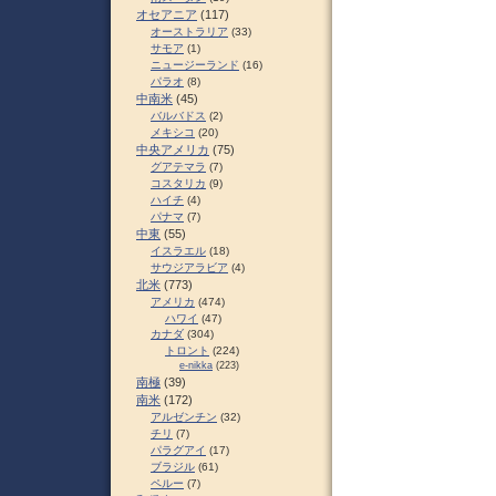
オセアニア
(117)
オーストラリア
(33)
サモア
(1)
ニュージーランド
(16)
パラオ
(8)
中南米
(45)
バルバドス
(2)
メキシコ
(20)
中央アメリカ
(75)
グアテマラ
(7)
コスタリカ
(9)
ハイチ
(4)
パナマ
(7)
中東
(55)
イスラエル
(18)
サウジアラビア
(4)
北米
(773)
アメリカ
(474)
ハワイ
(47)
カナダ
(304)
トロント
(224)
e-nikka
(223)
南極
(39)
南米
(172)
アルゼンチン
(32)
チリ
(7)
パラグアイ
(17)
ブラジル
(61)
ペルー
(7)