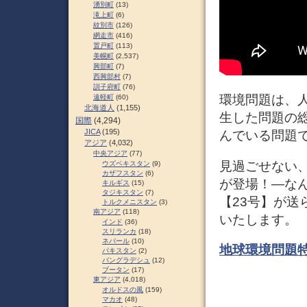
湧別町
(13)
滝上町
(6)
紋別市
(126)
網走市
(416)
置戸町
(113)
美幌町
(2,537)
興部町
(7)
西興部村
(7)
訓子府町
(76)
環境問題は、
遠軽町
(60)
北海道人
(1,155)
生した問題の
国際
(4,294)
JICA
(195)
んでいる問題
アジア
(4,032)
中央アジア
(77)
見過ごせない
ウズベキスタン
(9)
カザフスタン
(6)
が登場！―な
キルギス
(15)
タジキスタン
(7)
【23号】が
トルクメニスタン
(3)
南アジア
(118)
いたします。
インド
(36)
スリランカ
(18)
ネパール
(10)
地球環境問題
パキスタン
(2)
バングラデシュ
(12)
ブータン
(17)
東アジア
(4,018)
オルドスの風
(159)
マカオ
(48)