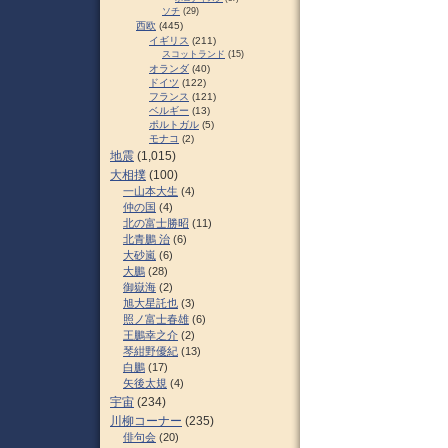
ソチ
(29)
西欧
(445)
イギリス
(211)
スコットランド
(15)
オランダ
(40)
ドイツ
(122)
フランス
(121)
ベルギー
(13)
ポルトガル
(5)
モナコ
(2)
地震
(1,015)
大相撲
(100)
一山本大生
(4)
仲の国
(4)
北の富士勝昭
(11)
北青鵬 治
(6)
大砂嵐
(6)
大鵬
(28)
御嶽海
(2)
旭大星託也
(3)
照ノ富士春雄
(6)
王鵬幸之介
(2)
琴紺野優紀
(13)
白鵬
(17)
矢後太規
(4)
宇宙
(234)
川柳コーナー
(235)
俳句会
(20)