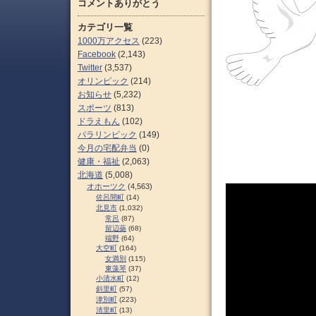
コメントありがとう
カテゴリ一覧
1000万アクセス
(223)
Facebook
(2,143)
Twitter
(3,537)
オリンピック
(214)
お知らせ
(5,232)
スポーツ
(813)
ドラえもん
(102)
パラリンピック
(149)
今月の宅配弁当
(0)
健康・福祉
(2,063)
北海道
(5,008)
オホーツク
(4,563)
佐呂間町
(14)
北見市
(1,032)
常呂
(87)
留辺蘂
(68)
端野
(64)
大空町
(164)
女満別
(115)
東藻琴
(37)
小清水町
(12)
斜里町
(57)
津別町
(223)
清里町
(13)