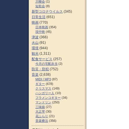
川柳会
(1)
短歌会
(8)
新型コロナウイルス
(345)
日常生活
(651)
映画
(770)
日本映画
(354)
現中映
(45)
津波
(366)
火山
(91)
環境
(944)
観光
(1,311)
配食サービス
(257)
今月の宅配弁当
(2)
防災・防犯
(752)
音楽
(2,638)
MIDI / MP3
(87)
ギター
(678)
クリスマス
(149)
ハンガリー人
(10)
フラメンコギター
(34)
マンドリン
(250)
三味線
(27)
大正琴
(30)
花ふらり
(21)
音楽療法
(356)