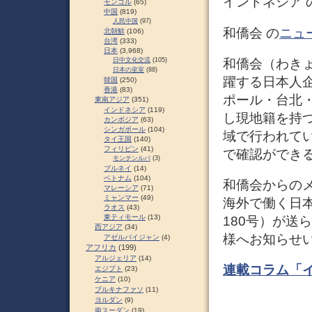
インドネシア 
モンゴル
(65)
中国
(819)
人民中国
(97)
和僑会 の
ニュ
北朝鮮
(106)
台湾
(333)
日本
(3,968)
和僑会（わき
日中文化交流
(105)
日本の皇室
(88)
躍する日本人
韓国
(250)
香港
(83)
ポール・台北
東南アジア
(351)
インドネシア
(119)
し現地籍を持
カンボジア
(63)
シンガポール
(104)
域で行われて
タイ王国
(140)
フィリピン
(41)
で確認ができ
モンテンルパ
(3)
ブルネイ
(14)
ベトナム
(104)
和僑会からの
マレーシア
(71)
ミャンマー
(49)
海外で働く日
ラオス
(43)
東ティモール
(13)
180号）が送
西アジア
(34)
様へお知らせ
アゼルバイジャン
(4)
アフリカ
(199)
アルジェリア
(14)
連載コラム「
エジプト
(23)
ケニア
(10)
ブルキナファソ
(11)
ヨルダン
(9)
南スーダン
(19)