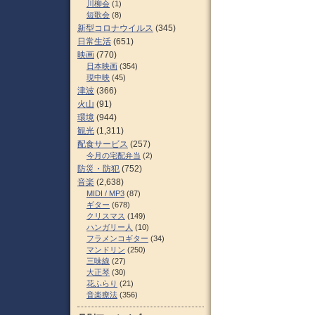
川柳会
(1)
短歌会
(8)
新型コロナウイルス
(345)
日常生活
(651)
映画
(770)
日本映画
(354)
現中映
(45)
津波
(366)
火山
(91)
環境
(944)
観光
(1,311)
配食サービス
(257)
今月の宅配弁当
(2)
防災・防犯
(752)
音楽
(2,638)
MIDI / MP3
(87)
ギター
(678)
クリスマス
(149)
ハンガリー人
(10)
フラメンコギター
(34)
マンドリン
(250)
三味線
(27)
大正琴
(30)
花ふらり
(21)
音楽療法
(356)