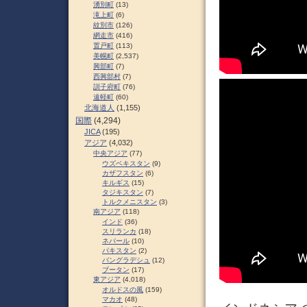
湧別町
(13)
滝上町
(6)
紋別市
(126)
網走市
(416)
置戸町
(113)
美幌町
(2,537)
興部町
(7)
西興部村
(7)
訓子府町
(76)
遠軽町
(60)
北海道人
(1,155)
国際
(4,294)
JICA
(195)
アジア
(4,032)
中央アジア
(77)
ウズベキスタン
(9)
カザフスタン
(6)
キルギス
(15)
タジキスタン
(7)
トルクメニスタン
(3)
南アジア
(118)
インド
(36)
スリランカ
(18)
ネパール
(10)
パキスタン
(2)
バングラデシュ
(12)
ブータン
(17)
東アジア
(4,018)
オルドスの風
(159)
マカオ
(48)