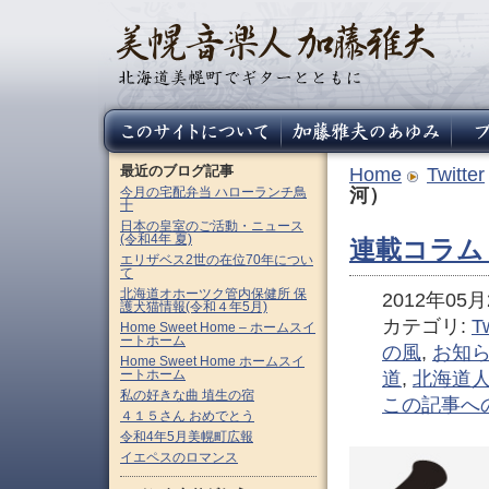
最近のブログ記事
Home
Twitter
今月の宅配弁当 ハローランチ鳥
河）
十
日本の皇室のご活動・ニュース
(令和4年 夏)
連載コラム
エリザベス2世の在位70年につい
て
北海道オホーツク管内保健所 保
2012年05月2
護犬猫情報(令和４年5月)
カテゴリ:
Tw
Home Sweet Home – ホームスイ
ートホーム
の風
,
お知
Home Sweet Home ホームスイ
ートホーム
道
,
北海道
私の好きな曲 埴生の宿
この記事へ
４１５さん おめでとう
令和4年5月美幌町広報
イエペスのロマンス