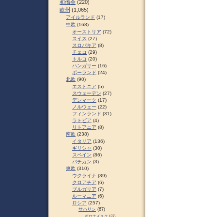
和僑会
(220)
欧州
(1,065)
アイルランド
(17)
中欧
(168)
オーストリア
(72)
スイス
(27)
スロパキア
(8)
チェコ
(29)
トルコ
(20)
ハンガリー
(16)
ポーランド
(24)
北欧
(90)
エストニア
(5)
スウェーデン
(27)
デンマーク
(17)
ノルウェー
(22)
フィンランド
(31)
ラトビア
(4)
リトアニア
(8)
南欧
(238)
イタリア
(136)
ギリシャ
(30)
スペイン
(86)
バチカン
(3)
東欧
(310)
ウクライナ
(39)
クロアチア
(6)
ブルガリア
(7)
ルーマニア
(6)
ロシア
(257)
サハリン
(67)
ポロナイスク
(37)