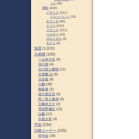
ソチ
(29)
西欧
(445)
イギリス
(211)
スコットランド
(15)
オランダ
(40)
ドイツ
(122)
フランス
(121)
ベルギー
(13)
ポルトガル
(5)
モナコ
(2)
地震
(1,015)
大相撲
(100)
一山本大生
(4)
仲の国
(4)
北の富士勝昭
(11)
北青鵬 治
(6)
大砂嵐
(6)
大鵬
(28)
御嶽海
(2)
旭大星託也
(3)
照ノ富士春雄
(6)
王鵬幸之介
(2)
琴紺野優紀
(13)
白鵬
(17)
矢後太規
(4)
宇宙
(234)
川柳コーナー
(235)
俳句会
(20)