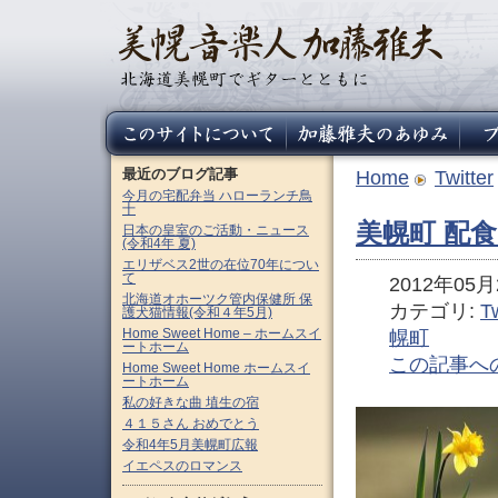
最近のブログ記事
Home
Twitter
今月の宅配弁当 ハローランチ鳥
十
美幌町 配食
日本の皇室のご活動・ニュース
(令和4年 夏)
エリザベス2世の在位70年につい
て
2012年05月2
北海道オホーツク管内保健所 保
カテゴリ:
Tw
護犬猫情報(令和４年5月)
Home Sweet Home – ホームスイ
幌町
ートホーム
この記事へ
Home Sweet Home ホームスイ
ートホーム
私の好きな曲 埴生の宿
４１５さん おめでとう
令和4年5月美幌町広報
イエペスのロマンス