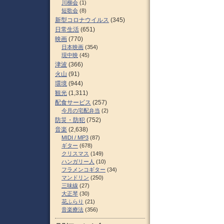
川柳会
(1)
短歌会
(8)
新型コロナウイルス
(345)
日常生活
(651)
映画
(770)
日本映画
(354)
現中映
(45)
津波
(366)
火山
(91)
環境
(944)
観光
(1,311)
配食サービス
(257)
今月の宅配弁当
(2)
防災・防犯
(752)
音楽
(2,638)
MIDI / MP3
(87)
ギター
(678)
クリスマス
(149)
ハンガリー人
(10)
フラメンコギター
(34)
マンドリン
(250)
三味線
(27)
大正琴
(30)
花ふらり
(21)
音楽療法
(356)