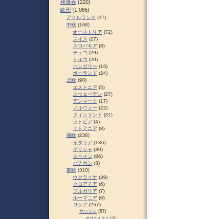
和僑会
(220)
欧州
(1,065)
アイルランド
(17)
中欧
(168)
オーストリア
(72)
スイス
(27)
スロパキア
(8)
チェコ
(29)
トルコ
(20)
ハンガリー
(16)
ポーランド
(24)
北欧
(90)
エストニア
(5)
スウェーデン
(27)
デンマーク
(17)
ノルウェー
(22)
フィンランド
(31)
ラトビア
(4)
リトアニア
(8)
南欧
(238)
イタリア
(136)
ギリシャ
(30)
スペイン
(86)
バチカン
(3)
東欧
(310)
ウクライナ
(39)
クロアチア
(6)
ブルガリア
(7)
ルーマニア
(6)
ロシア
(257)
サハリン
(67)
ポロナイスク
(37)