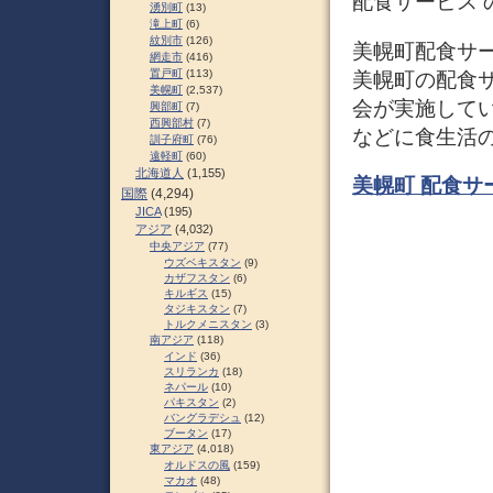
配食サービス 
湧別町
(13)
滝上町
(6)
紋別市
(126)
美幌町配食サ
網走市
(416)
置戸町
(113)
美幌町の配食
美幌町
(2,537)
会が実施して
興部町
(7)
西興部村
(7)
などに食生活
訓子府町
(76)
遠軽町
(60)
北海道人
(1,155)
美幌町 配食サ
国際
(4,294)
JICA
(195)
アジア
(4,032)
中央アジア
(77)
ウズベキスタン
(9)
カザフスタン
(6)
キルギス
(15)
タジキスタン
(7)
トルクメニスタン
(3)
南アジア
(118)
インド
(36)
スリランカ
(18)
ネパール
(10)
パキスタン
(2)
バングラデシュ
(12)
ブータン
(17)
東アジア
(4,018)
オルドスの風
(159)
マカオ
(48)