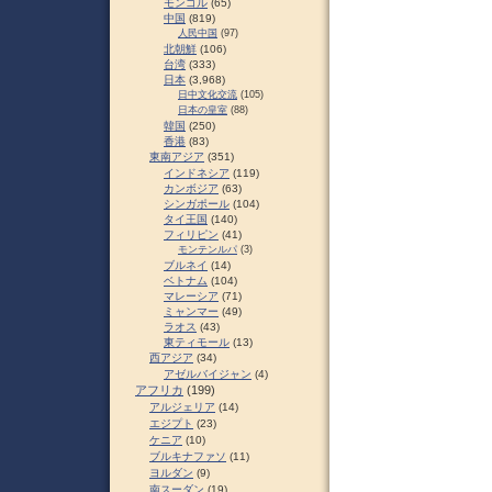
モンゴル
(65)
中国
(819)
人民中国
(97)
北朝鮮
(106)
台湾
(333)
日本
(3,968)
日中文化交流
(105)
日本の皇室
(88)
韓国
(250)
香港
(83)
東南アジア
(351)
インドネシア
(119)
カンボジア
(63)
シンガポール
(104)
タイ王国
(140)
フィリピン
(41)
モンテンルパ
(3)
ブルネイ
(14)
ベトナム
(104)
マレーシア
(71)
ミャンマー
(49)
ラオス
(43)
東ティモール
(13)
西アジア
(34)
アゼルバイジャン
(4)
アフリカ
(199)
アルジェリア
(14)
エジプト
(23)
ケニア
(10)
ブルキナファソ
(11)
ヨルダン
(9)
南スーダン
(19)