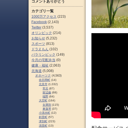
コメントありがとう
カテゴリ一覧
1000万アクセス
(223)
Facebook
(2,143)
Twitter
(3,537)
オリンピック
(214)
お知らせ
(5,232)
スポーツ
(813)
ドラえもん
(102)
パラリンピック
(149)
今月の宅配弁当
(0)
健康・福祉
(2,063)
北海道
(5,008)
オホーツク
(4,563)
佐呂間町
(14)
北見市
(1,032)
常呂
(87)
留辺蘂
(68)
端野
(64)
大空町
(164)
女満別
(115)
東藻琴
(37)
小清水町
(12)
斜里町
(57)
津別町
(223)
清里町
(13)