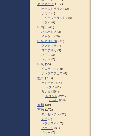
オセアニア
(117)
オーストラリア
(33)
サモア
(1)
ニュージーランド
(16)
パラオ
(8)
中南米
(45)
バルバドス
(2)
メキシコ
(20)
中央アメリカ
(75)
グアテマラ
(7)
コスタリカ
(9)
ハイチ
(4)
パナマ
(7)
中東
(55)
イスラエル
(18)
サウジアラビア
(4)
北米
(773)
アメリカ
(474)
ハワイ
(47)
カナダ
(304)
トロント
(224)
e-nikka
(223)
南極
(39)
南米
(172)
アルゼンチン
(32)
チリ
(7)
パラグアイ
(17)
ブラジル
(61)
ペルー
(7)