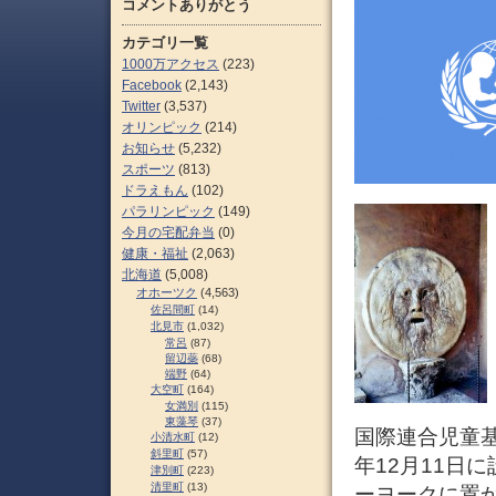
コメントありがとう
カテゴリ一覧
1000万アクセス
(223)
Facebook
(2,143)
Twitter
(3,537)
オリンピック
(214)
お知らせ
(5,232)
スポーツ
(813)
ドラえもん
(102)
パラリンピック
(149)
今月の宅配弁当
(0)
健康・福祉
(2,063)
北海道
(5,008)
オホーツク
(4,563)
佐呂間町
(14)
北見市
(1,032)
常呂
(87)
留辺蘂
(68)
端野
(64)
大空町
(164)
女満別
(115)
東藻琴
(37)
国際連合児童基金（U
小清水町
(12)
斜里町
(57)
年12月11日
津別町
(223)
清里町
(13)
ーヨークに置か