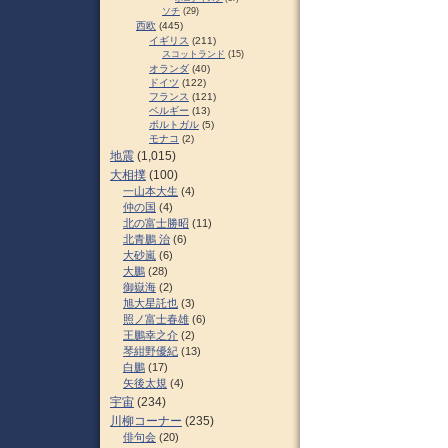
ソチ
(29)
西欧
(445)
イギリス
(211)
スコットランド
(15)
オランダ
(40)
ドイツ
(122)
フランス
(121)
ベルギー
(13)
ポルトガル
(5)
モナコ
(2)
地震
(1,015)
大相撲
(100)
一山本大生
(4)
仲の国
(4)
北の富士勝昭
(11)
北青鵬 治
(6)
大砂嵐
(6)
大鵬
(28)
御嶽海
(2)
旭大星託也
(3)
照ノ富士春雄
(6)
王鵬幸之介
(2)
琴紺野優紀
(13)
白鵬
(17)
矢後太規
(4)
宇宙
(234)
川柳コーナー
(235)
俳句会
(20)