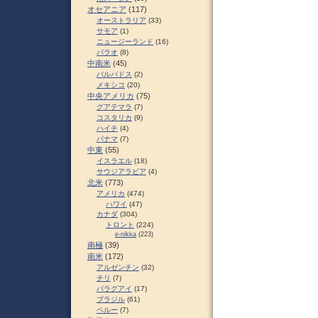
オセアニア
(117)
オーストラリア
(33)
サモア
(1)
ニュージーランド
(16)
パラオ
(8)
中南米
(45)
バルバドス
(2)
メキシコ
(20)
中央アメリカ
(75)
グアテマラ
(7)
コスタリカ
(9)
ハイチ
(4)
パナマ
(7)
中東
(55)
イスラエル
(18)
サウジアラビア
(4)
北米
(773)
アメリカ
(474)
ハワイ
(47)
カナダ
(304)
トロント
(224)
e-nikka
(223)
南極
(39)
南米
(172)
アルゼンチン
(32)
チリ
(7)
パラグアイ
(17)
ブラジル
(61)
ペルー
(7)