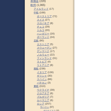
和僑会
(220)
欧州
(1,065)
アイルランド
(17)
中欧
(168)
オーストリア
(72)
スイス
(27)
スロパキア
(8)
チェコ
(29)
トルコ
(20)
ハンガリー
(16)
ポーランド
(24)
北欧
(90)
エストニア
(5)
スウェーデン
(27)
デンマーク
(17)
ノルウェー
(22)
フィンランド
(31)
ラトビア
(4)
リトアニア
(8)
南欧
(238)
イタリア
(136)
ギリシャ
(30)
スペイン
(86)
バチカン
(3)
東欧
(310)
ウクライナ
(39)
クロアチア
(6)
ブルガリア
(7)
ルーマニア
(6)
ロシア
(257)
サハリン
(67)
ポロナイスク
(37)