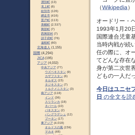
湧別町
(13)
（
Wikipedia
）
滝上町
(6)
紋別市
(126)
網走市
(416)
オードリー・ヘプバ
置戸町
(113)
美幌町
(2,537)
1993年1月2
興部町
(7)
西興部村
(7)
国際連合児童
訓子府町
(76)
遠軽町
(60)
当時内戦が続
北海道人
(1,155)
任の際に、オ
国際
(4,294)
JICA
(195)
てどんな存在
アジア
(4,032)
身が第二次世
中央アジア
(77)
ウズベキスタン
(9)
どもの一人だ
カザフスタン
(6)
キルギス
(15)
タジキスタン
(7)
今日はユニセ
トルクメニスタン
(3)
南アジア
(118)
日
の全文を読
インド
(36)
スリランカ
(18)
ネパール
(10)
パキスタン
(2)
バングラデシュ
(12)
ブータン
(17)
東アジア
(4,018)
オルドスの風
(159)
マカオ
(48)