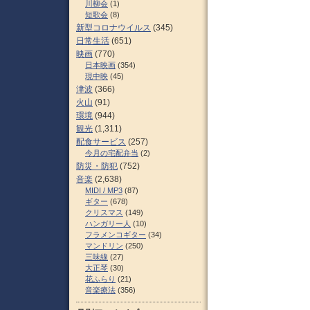
川柳会
(1)
短歌会
(8)
新型コロナウイルス
(345)
日常生活
(651)
映画
(770)
日本映画
(354)
現中映
(45)
津波
(366)
火山
(91)
環境
(944)
観光
(1,311)
配食サービス
(257)
今月の宅配弁当
(2)
防災・防犯
(752)
音楽
(2,638)
MIDI / MP3
(87)
ギター
(678)
クリスマス
(149)
ハンガリー人
(10)
フラメンコギター
(34)
マンドリン
(250)
三味線
(27)
大正琴
(30)
花ふらり
(21)
音楽療法
(356)