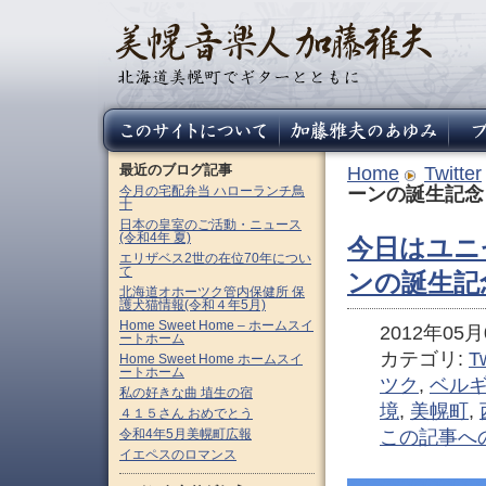
最近のブログ記事
Home
Twitter
今月の宅配弁当 ハローランチ鳥
ーンの誕生記念
十
日本の皇室のご活動・ニュース
(令和4年 夏)
今日はユニ
エリザベス2世の在位70年につい
て
ンの誕生記
北海道オホーツク管内保健所 保
護犬猫情報(令和４年5月)
Home Sweet Home – ホームスイ
2012年05月0
ートホーム
カテゴリ:
Tw
Home Sweet Home ホームスイ
ートホーム
ツク
,
ベル
私の好きな曲 埴生の宿
境
,
美幌町
,
４１５さん おめでとう
令和4年5月美幌町広報
この記事へ
イエペスのロマンス