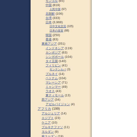
モンゴル
(65)
中国
(819)
人民中国
(97)
北朝鮮
(106)
台湾
(333)
日本
(3,968)
日中文化交流
(105)
日本の皇室
(88)
韓国
(250)
香港
(83)
東南アジア
(351)
インドネシア
(119)
カンボジア
(63)
シンガポール
(104)
タイ王国
(140)
フィリピン
(41)
モンテンルパ
(3)
ブルネイ
(14)
ベトナム
(104)
マレーシア
(71)
ミャンマー
(49)
ラオス
(43)
東ティモール
(13)
西アジア
(34)
アゼルバイジャン
(4)
アフリカ
(199)
アルジェリア
(14)
エジプト
(23)
ケニア
(10)
ブルキナファソ
(11)
ヨルダン
(9)
南スーダン
(19)