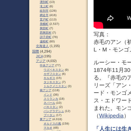
湧別町
(13)
滝上町
(6)
紋別市
(126)
網走市
(416)
置戸町
(113)
美幌町
(2,537)
興部町
(7)
西興部村
(7)
写真：
訓子府町
(76)
赤毛のアン（
遠軽町
(60)
北海道人
(1,155)
L・M・モンゴメ
国際
(4,294)
JICA
(195)
アジア
(4,032)
ルーシー・モード
中央アジア
(77)
1874年11月
ウズベキスタン
(9)
カザフスタン
(6)
る。『赤毛の
キルギス
(15)
タジキスタン
(7)
リーズ「アン
トルクメニスタン
(3)
南アジア
(118)
ード・モンゴメ
インド
(36)
スリランカ
(18)
ス・エドワー
ネパール
(10)
まれた。モンゴ
パキスタン
(2)
バングラデシュ
(12)
（
Wikipedia
）
ブータン
(17)
東アジア
(4,018)
オルドスの風
(159)
「人生には生
マカオ
(48)