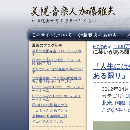
最近のブログ記事
Home
100
今月の宅配弁当 ハローランチ鳥
に笑いがある限
十
日本の皇室のご活動・ニュース
(令和4年 夏)
「人生には
エリザベス2世の在位70年につい
て
ある限り」
北海道オホーツク管内保健所 保
護犬猫情報(令和４年5月)
Home Sweet Home – ホームスイ
2012年04月2
ートホーム
カテゴリ:
1
Home Sweet Home ホームスイ
ートホーム
北米
,
国際
,
私の好きな曲 埴生の宿
この記事へ
４１５さん おめでとう
令和4年5月美幌町広報
イエペスのロマンス