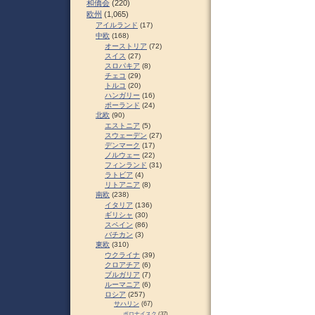
和僑会
(220)
欧州
(1,065)
アイルランド
(17)
中欧
(168)
オーストリア
(72)
スイス
(27)
スロパキア
(8)
チェコ
(29)
トルコ
(20)
ハンガリー
(16)
ポーランド
(24)
北欧
(90)
エストニア
(5)
スウェーデン
(27)
デンマーク
(17)
ノルウェー
(22)
フィンランド
(31)
ラトビア
(4)
リトアニア
(8)
南欧
(238)
イタリア
(136)
ギリシャ
(30)
スペイン
(86)
バチカン
(3)
東欧
(310)
ウクライナ
(39)
クロアチア
(6)
ブルガリア
(7)
ルーマニア
(6)
ロシア
(257)
サハリン
(67)
ポロナイスク
(37)