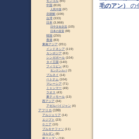
モンゴル
(65)
毛のアン）
の
中国
(819)
人民中国
(97)
北朝鮮
(106)
台湾
(333)
日本
(3,968)
日中文化交流
(105)
日本の皇室
(88)
韓国
(250)
香港
(83)
東南アジア
(351)
インドネシア
(119)
カンボジア
(63)
シンガポール
(104)
タイ王国
(140)
フィリピン
(41)
モンテンルパ
(3)
ブルネイ
(14)
ベトナム
(104)
マレーシア
(71)
ミャンマー
(49)
ラオス
(43)
東ティモール
(13)
西アジア
(34)
アゼルバイジャン
(4)
アフリカ
(199)
アルジェリア
(14)
エジプト
(23)
ケニア
(10)
ブルキナファソ
(11)
ヨルダン
(9)
南スーダン
(19)