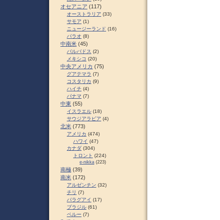
オセアニア
(117)
オーストラリア
(33)
サモア
(1)
ニュージーランド
(16)
パラオ
(8)
中南米
(45)
バルバドス
(2)
メキシコ
(20)
中央アメリカ
(75)
グアテマラ
(7)
コスタリカ
(9)
ハイチ
(4)
パナマ
(7)
中東
(55)
イスラエル
(18)
サウジアラビア
(4)
北米
(773)
アメリカ
(474)
ハワイ
(47)
カナダ
(304)
トロント
(224)
e-nikka
(223)
南極
(39)
南米
(172)
アルゼンチン
(32)
チリ
(7)
パラグアイ
(17)
ブラジル
(61)
ペルー
(7)