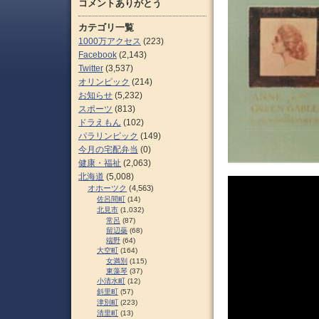
コメントありがとう
カテゴリ一覧
1000万アクセス
(223)
Facebook
(2,143)
Twitter
(3,537)
オリンピック
(214)
お知らせ
(5,232)
スポーツ
(813)
ドラえもん
(102)
パラリンピック
(149)
今月の宅配弁当
(0)
健康・福祉
(2,063)
北海道
(5,008)
オホーツク
(4,563)
佐呂間町
(14)
北見市
(1,032)
常呂
(87)
留辺蘂
(68)
端野
(64)
大空町
(164)
女満別
(115)
東藻琴
(37)
小清水町
(12)
斜里町
(57)
津別町
(223)
清里町
(13)