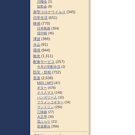
川柳会
(1)
短歌会
(8)
新型コロナウイルス
(345)
日常生活
(651)
映画
(770)
日本映画
(354)
現中映
(45)
津波
(366)
火山
(91)
環境
(944)
観光
(1,311)
配食サービス
(257)
今月の宅配弁当
(2)
防災・防犯
(752)
音楽
(2,638)
MIDI / MP3
(87)
ギター
(678)
クリスマス
(149)
ハンガリー人
(10)
フラメンコギター
(34)
マンドリン
(250)
三味線
(27)
大正琴
(30)
花ふらり
(21)
音楽療法
(356)