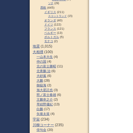
ソチ
(29)
西欧
(445)
イギリス
(211)
スコットランド
(15)
オランダ
(40)
ドイツ
(122)
フランス
(121)
ベルギー
(13)
ポルトガル
(5)
モナコ
(2)
地震
(1,015)
大相撲
(100)
一山本大生
(4)
仲の国
(4)
北の富士勝昭
(11)
北青鵬 治
(6)
大砂嵐
(6)
大鵬
(28)
御嶽海
(2)
旭大星託也
(3)
照ノ富士春雄
(6)
王鵬幸之介
(2)
琴紺野優紀
(13)
白鵬
(17)
矢後太規
(4)
宇宙
(234)
川柳コーナー
(235)
俳句会
(20)