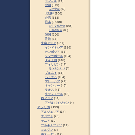
モンゴル
(65)
中国
(819)
人民中国
(97)
北朝鮮
(106)
台湾
(333)
日本
(3,968)
日中文化交流
(105)
日本の皇室
(88)
韓国
(250)
香港
(83)
東南アジア
(351)
インドネシア
(119)
カンボジア
(63)
シンガポール
(104)
タイ王国
(140)
フィリピン
(41)
モンテンルパ
(3)
ブルネイ
(14)
ベトナム
(104)
マレーシア
(71)
ミャンマー
(49)
ラオス
(43)
東ティモール
(13)
西アジア
(34)
アゼルバイジャン
(4)
アフリカ
(199)
アルジェリア
(14)
エジプト
(23)
ケニア
(10)
ブルキナファソ
(11)
ヨルダン
(9)
南スーダン
(19)