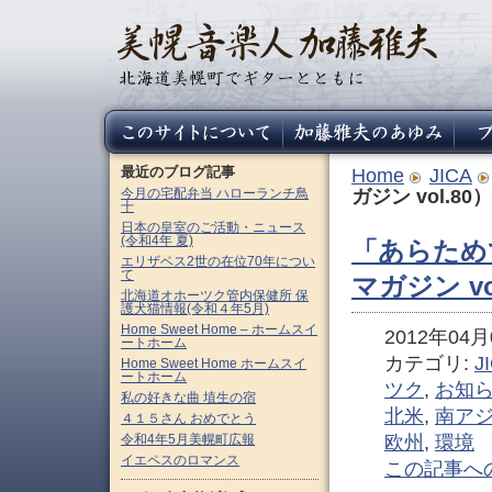
最近のブログ記事
Home
JICA
今月の宅配弁当 ハローランチ鳥
ガジン vol.80）
十
日本の皇室のご活動・ニュース
(令和4年 夏)
「あらため
エリザベス2世の在位70年につい
て
マガジン vo
北海道オホーツク管内保健所 保
護犬猫情報(令和４年5月)
Home Sweet Home – ホームスイ
2012年04月0
ートホーム
カテゴリ:
J
Home Sweet Home ホームスイ
ートホーム
ツク
,
お知
私の好きな曲 埴生の宿
北米
,
南ア
４１５さん おめでとう
令和4年5月美幌町広報
欧州
,
環境
イエペスのロマンス
この記事へ