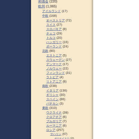
和僑会
(220)
欧州
(1,065)
アイルランド
(17)
中欧
(168)
オーストリア
(72)
スイス
(27)
スロパキア
(8)
チェコ
(29)
トルコ
(20)
ハンガリー
(16)
ポーランド
(24)
北欧
(90)
エストニア
(5)
スウェーデン
(27)
デンマーク
(17)
ノルウェー
(22)
フィンランド
(31)
ラトビア
(4)
リトアニア
(8)
南欧
(238)
イタリア
(136)
ギリシャ
(30)
スペイン
(86)
バチカン
(3)
東欧
(310)
ウクライナ
(39)
クロアチア
(6)
ブルガリア
(7)
ルーマニア
(6)
ロシア
(257)
サハリン
(67)
ポロナイスク
(37)