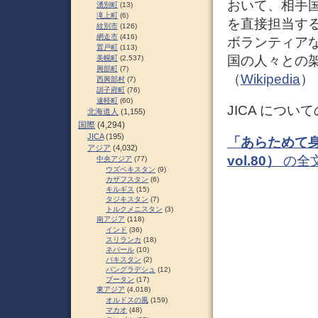
おいて、相手
湧別町
(13)
滝上町
(6)
を直接担当す
紋別市
(126)
網走市
(416)
ボランティアな
置戸町
(113)
国の人々との
美幌町
(2,537)
興部町
(7)
（
Wikipedia
）
西興部村
(7)
訓子府町
(76)
遠軽町
(60)
JICA について
北海道人
(1,155)
国際
(4,294)
JICA
(195)
「あらためて身
アジア
(4,032)
vol.80）
の全
中央アジア
(77)
ウズベキスタン
(9)
カザフスタン
(6)
キルギス
(15)
タジキスタン
(7)
トルクメニスタン
(3)
南アジア
(118)
インド
(36)
スリランカ
(18)
ネパール
(10)
パキスタン
(2)
バングラデシュ
(12)
ブータン
(17)
東アジア
(4,018)
オルドスの風
(159)
マカオ
(48)