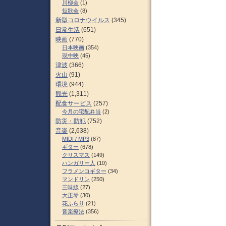
川柳会
(1)
短歌会
(8)
新型コロナウイルス
(345)
日常生活
(651)
映画
(770)
日本映画
(354)
現中映
(45)
津波
(366)
火山
(91)
環境
(944)
観光
(1,311)
配食サービス
(257)
今月の宅配弁当
(2)
防災・防犯
(752)
音楽
(2,638)
MIDI / MP3
(87)
ギター
(678)
クリスマス
(149)
ハンガリー人
(10)
フラメンコギター
(34)
マンドリン
(250)
三味線
(27)
大正琴
(30)
花ふらり
(21)
音楽療法
(356)