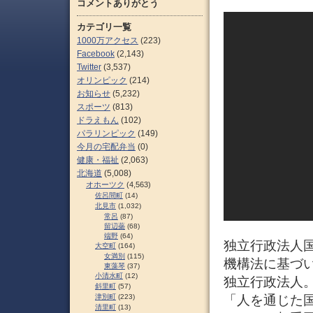
コメントありがとう
カテゴリ一覧
1000万アクセス
(223)
Facebook
(2,143)
Twitter
(3,537)
オリンピック
(214)
お知らせ
(5,232)
スポーツ
(813)
ドラえもん
(102)
パラリンピック
(149)
今月の宅配弁当
(0)
健康・福祉
(2,063)
北海道
(5,008)
オホーツク
(4,563)
佐呂間町
(14)
北見市
(1,032)
常呂
(87)
留辺蘂
(68)
端野
(64)
独立行政法人国
大空町
(164)
女満別
(115)
機構法に基づい
東藻琴
(37)
小清水町
(12)
独立行政法人
斜里町
(57)
津別町
(223)
「人を通じた国
清里町
(13)