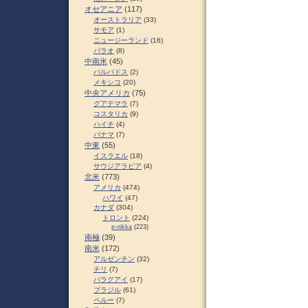
オセアニア
(117)
オーストラリア
(33)
サモア
(1)
ニュージーランド
(16)
パラオ
(8)
中南米
(45)
バルバドス
(2)
メキシコ
(20)
中央アメリカ
(75)
グアテマラ
(7)
コスタリカ
(9)
ハイチ
(4)
パナマ
(7)
中東
(55)
イスラエル
(18)
サウジアラビア
(4)
北米
(773)
アメリカ
(474)
ハワイ
(47)
カナダ
(304)
トロント
(224)
e-nikka
(223)
南極
(39)
南米
(172)
アルゼンチン
(32)
チリ
(7)
パラグアイ
(17)
ブラジル
(61)
ペルー
(7)