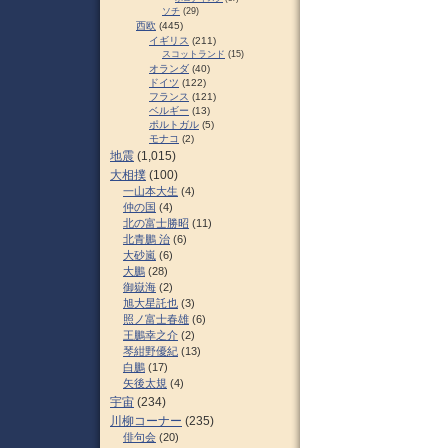
ソチ
(29)
西欧
(445)
イギリス
(211)
スコットランド
(15)
オランダ
(40)
ドイツ
(122)
フランス
(121)
ベルギー
(13)
ポルトガル
(5)
モナコ
(2)
地震
(1,015)
大相撲
(100)
一山本大生
(4)
仲の国
(4)
北の富士勝昭
(11)
北青鵬 治
(6)
大砂嵐
(6)
大鵬
(28)
御嶽海
(2)
旭大星託也
(3)
照ノ富士春雄
(6)
王鵬幸之介
(2)
琴紺野優紀
(13)
白鵬
(17)
矢後太規
(4)
宇宙
(234)
川柳コーナー
(235)
俳句会
(20)