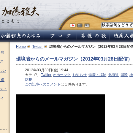
Home
Twitter
環境省からのメールマガジン（2012年03月28日配
チ鳥
環境省からのメールマガジン（2012年03月28日配信）
ス
2012年03月30日(金) 19:44
つい
カテゴリ:
Twitter
,
オホーツク
,
お知らせ
,
健康・福祉
,
北海道
,
国際
,
地
防犯
 保
この記事へのコメント
は 1 件あります。
ムスイ
スイ