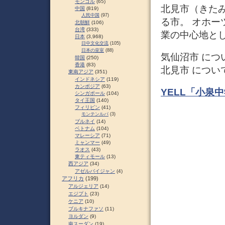
モンゴル
(65)
北見市（きた
中国
(819)
人民中国
(97)
る市。 オホ
北朝鮮
(106)
台湾
(333)
業の中心地と
日本
(3,968)
日中文化交流
(105)
日本の皇室
(88)
気仙沼市 につ
韓国
(250)
香港
(83)
北見市 につい
東南アジア
(351)
インドネシア
(119)
カンボジア
(63)
YELL「小泉
シンガポール
(104)
タイ王国
(140)
フィリピン
(41)
モンテンルパ
(3)
ブルネイ
(14)
ベトナム
(104)
マレーシア
(71)
ミャンマー
(49)
ラオス
(43)
東ティモール
(13)
西アジア
(34)
アゼルバイジャン
(4)
アフリカ
(199)
アルジェリア
(14)
エジプト
(23)
ケニア
(10)
ブルキナファソ
(11)
ヨルダン
(9)
南スーダン
(19)