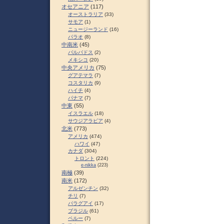
オセアニア
(117)
オーストラリア
(33)
サモア
(1)
ニュージーランド
(16)
パラオ
(8)
中南米
(45)
バルバドス
(2)
メキシコ
(20)
中央アメリカ
(75)
グアテマラ
(7)
コスタリカ
(9)
ハイチ
(4)
パナマ
(7)
中東
(55)
イスラエル
(18)
サウジアラビア
(4)
北米
(773)
アメリカ
(474)
ハワイ
(47)
カナダ
(304)
トロント
(224)
e-nikka
(223)
南極
(39)
南米
(172)
アルゼンチン
(32)
チリ
(7)
パラグアイ
(17)
ブラジル
(61)
ペルー
(7)