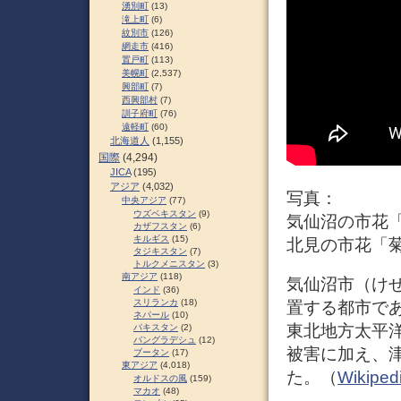
湧別町
(13)
滝上町
(6)
紋別市
(126)
網走市
(416)
置戸町
(113)
美幌町
(2,537)
興部町
(7)
西興部村
(7)
訓子府町
(76)
遠軽町
(60)
北海道人
(1,155)
国際
(4,294)
JICA
(195)
アジア
(4,032)
写真：
中央アジア
(77)
ウズベキスタン
(9)
気仙沼の市花
カザフスタン
(6)
キルギス
(15)
北見の市花「
タジキスタン
(7)
トルクメニスタン
(3)
南アジア
(118)
気仙沼市（け
インド
(36)
スリランカ
(18)
置する都市であ
ネパール
(10)
東北地方太平
パキスタン
(2)
バングラデシュ
(12)
被害に加え、
ブータン
(17)
東アジア
(4,018)
た。（
Wikiped
オルドスの風
(159)
マカオ
(48)