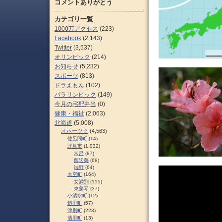
コメントありがとう
カテゴリ一覧
1000万アクセス
(223)
Facebook
(2,143)
Twitter
(3,537)
オリンピック
(214)
お知らせ
(5,232)
スポーツ
(813)
ドラえもん
(102)
パラリンピック
(149)
今月の宅配弁当
(0)
健康・福祉
(2,063)
北海道
(5,008)
オホーツク
(4,563)
佐呂間町
(14)
北見市
(1,032)
常呂
(87)
留辺蘂
(68)
端野
(64)
大空町
(164)
女満別
(115)
東藻琴
(37)
小清水町
(12)
斜里町
(57)
津別町
(223)
清里町
(13)