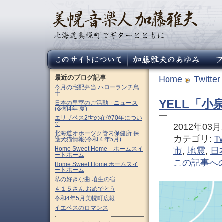
最近のブログ記事
Home
Twitter
今月の宅配弁当 ハローランチ鳥
十
YELL「
日本の皇室のご活動・ニュース
(令和4年 夏)
エリザベス2世の在位70年につい
て
2012年03月2
北海道オホーツク管内保健所 保
カテゴリ:
Tw
護犬猫情報(令和４年5月)
Home Sweet Home – ホームスイ
市
,
地震
,
日
ートホーム
この記事へ
Home Sweet Home ホームスイ
ートホーム
私の好きな曲 埴生の宿
４１５さん おめでとう
令和4年5月美幌町広報
イエペスのロマンス