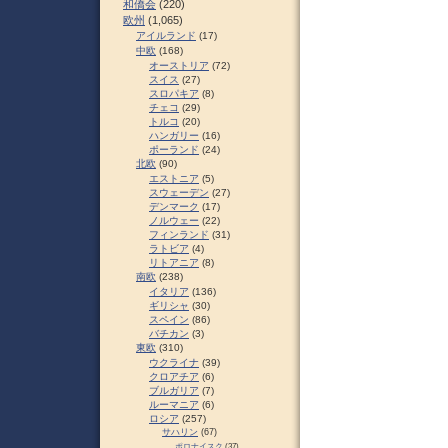
和僑会
(220)
欧州
(1,065)
アイルランド
(17)
中欧
(168)
オーストリア
(72)
スイス
(27)
スロパキア
(8)
チェコ
(29)
トルコ
(20)
ハンガリー
(16)
ポーランド
(24)
北欧
(90)
エストニア
(5)
スウェーデン
(27)
デンマーク
(17)
ノルウェー
(22)
フィンランド
(31)
ラトビア
(4)
リトアニア
(8)
南欧
(238)
イタリア
(136)
ギリシャ
(30)
スペイン
(86)
バチカン
(3)
東欧
(310)
ウクライナ
(39)
クロアチア
(6)
ブルガリア
(7)
ルーマニア
(6)
ロシア
(257)
サハリン
(67)
ポロナイスク
(37)