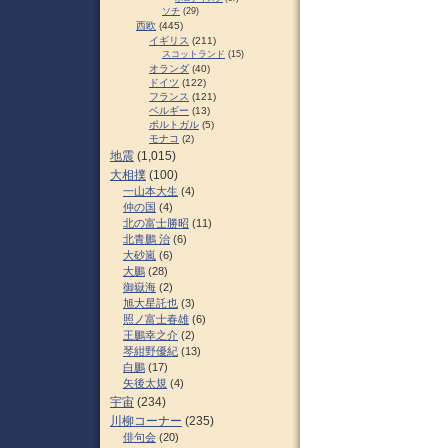
ソチ
(29)
西欧
(445)
イギリス
(211)
スコットランド
(15)
オランダ
(40)
ドイツ
(122)
フランス
(121)
ベルギー
(13)
ポルトガル
(5)
モナコ
(2)
地震
(1,015)
大相撲
(100)
一山本大生
(4)
仲の国
(4)
北の富士勝昭
(11)
北青鵬 治
(6)
大砂嵐
(6)
大鵬
(28)
御嶽海
(2)
旭大星託也
(3)
照ノ富士春雄
(6)
王鵬幸之介
(2)
琴紺野優紀
(13)
白鵬
(17)
矢後太規
(4)
宇宙
(234)
川柳コーナー
(235)
俳句会
(20)