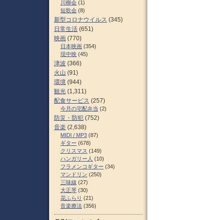
川柳会
(1)
短歌会
(8)
新型コロナウイルス
(345)
日常生活
(651)
映画
(770)
日本映画
(354)
現中映
(45)
津波
(366)
火山
(91)
環境
(944)
観光
(1,311)
配食サービス
(257)
今月の宅配弁当
(2)
防災・防犯
(752)
音楽
(2,638)
MIDI / MP3
(87)
ギター
(678)
クリスマス
(149)
ハンガリー人
(10)
フラメンコギター
(34)
マンドリン
(250)
三味線
(27)
大正琴
(30)
花ふらり
(21)
音楽療法
(356)