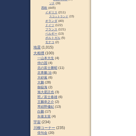
ソチ
(29)
西欧
(445)
イギリス
(211)
スコットランド
(15)
オランダ
(40)
ドイツ
(122)
フランス
(121)
ベルギー
(13)
ポルトガル
(5)
モナコ
(2)
地震
(1,015)
大相撲
(100)
一山本大生
(4)
仲の国
(4)
北の富士勝昭
(11)
北青鵬 治
(6)
大砂嵐
(6)
大鵬
(28)
御嶽海
(2)
旭大星託也
(3)
照ノ富士春雄
(6)
王鵬幸之介
(2)
琴紺野優紀
(13)
白鵬
(17)
矢後太規
(4)
宇宙
(234)
川柳コーナー
(235)
俳句会
(20)