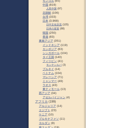
モンゴル
(65)
中国
(819)
人民中国
(97)
北朝鮮
(106)
台湾
(333)
日本
(3,968)
日中文化交流
(105)
日本の皇室
(88)
韓国
(250)
香港
(83)
東南アジア
(351)
インドネシア
(119)
カンボジア
(63)
シンガポール
(104)
タイ王国
(140)
フィリピン
(41)
モンテンルパ
(3)
ブルネイ
(14)
ベトナム
(104)
マレーシア
(71)
ミャンマー
(49)
ラオス
(43)
東ティモール
(13)
西アジア
(34)
アゼルバイジャン
(4)
アフリカ
(199)
アルジェリア
(14)
エジプト
(23)
ケニア
(10)
ブルキナファソ
(11)
ヨルダン
(9)
南スーダン
(19)