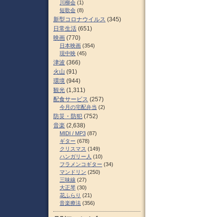
川柳会
(1)
短歌会
(8)
新型コロナウイルス
(345)
日常生活
(651)
映画
(770)
日本映画
(354)
現中映
(45)
津波
(366)
火山
(91)
環境
(944)
観光
(1,311)
配食サービス
(257)
今月の宅配弁当
(2)
防災・防犯
(752)
音楽
(2,638)
MIDI / MP3
(87)
ギター
(678)
クリスマス
(149)
ハンガリー人
(10)
フラメンコギター
(34)
マンドリン
(250)
三味線
(27)
大正琴
(30)
花ふらり
(21)
音楽療法
(356)