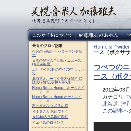
最近のブログ記事
Home
Twitter
今月の宅配弁当 ハローランチ鳥
ース（ボクササ
十
日本の皇室のご活動・ニュース
(令和4年 夏)
つべつのニ
エリザベス2世の在位70年につい
て
ース（ボク
北海道オホーツク管内保健所 保
護犬猫情報(令和４年5月)
Home Sweet Home – ホームスイ
2012年03月0
ートホーム
カテゴリ:
Tw
Home Sweet Home ホームスイ
ートホーム
北海道
,
津
私の好きな曲 埴生の宿
この記事へ
４１５さん おめでとう
令和4年5月美幌町広報
イエペスのロマンス