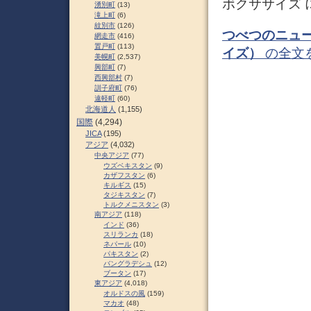
ボクササイズ 
湧別町
(13)
滝上町
(6)
紋別市
(126)
つべつのニュ
網走市
(416)
置戸町
(113)
イズ）
の全文
美幌町
(2,537)
興部町
(7)
西興部村
(7)
訓子府町
(76)
遠軽町
(60)
北海道人
(1,155)
国際
(4,294)
JICA
(195)
アジア
(4,032)
中央アジア
(77)
ウズベキスタン
(9)
カザフスタン
(6)
キルギス
(15)
タジキスタン
(7)
トルクメニスタン
(3)
南アジア
(118)
インド
(36)
スリランカ
(18)
ネパール
(10)
パキスタン
(2)
バングラデシュ
(12)
ブータン
(17)
東アジア
(4,018)
オルドスの風
(159)
マカオ
(48)