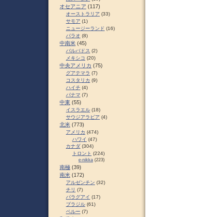
オセアニア
(117)
オーストラリア
(33)
サモア
(1)
ニュージーランド
(16)
パラオ
(8)
中南米
(45)
バルバドス
(2)
メキシコ
(20)
中央アメリカ
(75)
グアテマラ
(7)
コスタリカ
(9)
ハイチ
(4)
パナマ
(7)
中東
(55)
イスラエル
(18)
サウジアラビア
(4)
北米
(773)
アメリカ
(474)
ハワイ
(47)
カナダ
(304)
トロント
(224)
e-nikka
(223)
南極
(39)
南米
(172)
アルゼンチン
(32)
チリ
(7)
パラグアイ
(17)
ブラジル
(61)
ペルー
(7)