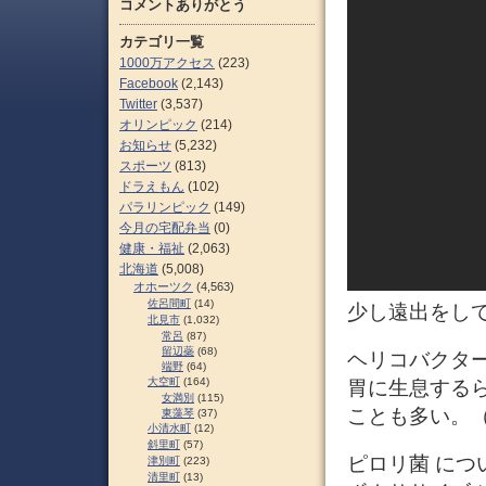
コメントありがとう
カテゴリ一覧
1000万アクセス
(223)
Facebook
(2,143)
Twitter
(3,537)
オリンピック
(214)
お知らせ
(5,232)
スポーツ
(813)
ドラえもん
(102)
パラリンピック
(149)
今月の宅配弁当
(0)
健康・福祉
(2,063)
北海道
(5,008)
オホーツク
(4,563)
佐呂間町
(14)
少し遠出をして
北見市
(1,032)
常呂
(87)
留辺蘂
(68)
ヘリコバクター・ピ
端野
(64)
大空町
(164)
胃に生息する
女満別
(115)
ことも多い。
東藻琴
(37)
小清水町
(12)
斜里町
(57)
ピロリ菌 につ
津別町
(223)
清里町
(13)