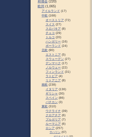
和僑会
(220)
欧州
(1,065)
アイルランド
(17)
中欧
(168)
オーストリア
(72)
スイス
(27)
スロパキア
(8)
チェコ
(29)
トルコ
(20)
ハンガリー
(16)
ポーランド
(24)
北欧
(90)
エストニア
(5)
スウェーデン
(27)
デンマーク
(17)
ノルウェー
(22)
フィンランド
(31)
ラトビア
(4)
リトアニア
(8)
南欧
(238)
イタリア
(136)
ギリシャ
(30)
スペイン
(86)
バチカン
(3)
東欧
(310)
ウクライナ
(39)
クロアチア
(6)
ブルガリア
(7)
ルーマニア
(6)
ロシア
(257)
サハリン
(67)
ポロナイスク
(37)