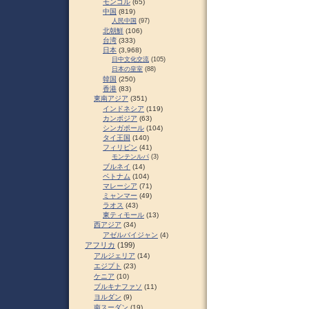
モンゴル
(65)
中国
(819)
人民中国
(97)
北朝鮮
(106)
台湾
(333)
日本
(3,968)
日中文化交流
(105)
日本の皇室
(88)
韓国
(250)
香港
(83)
東南アジア
(351)
インドネシア
(119)
カンボジア
(63)
シンガポール
(104)
タイ王国
(140)
フィリピン
(41)
モンテンルパ
(3)
ブルネイ
(14)
ベトナム
(104)
マレーシア
(71)
ミャンマー
(49)
ラオス
(43)
東ティモール
(13)
西アジア
(34)
アゼルバイジャン
(4)
アフリカ
(199)
アルジェリア
(14)
エジプト
(23)
ケニア
(10)
ブルキナファソ
(11)
ヨルダン
(9)
南スーダン
(19)