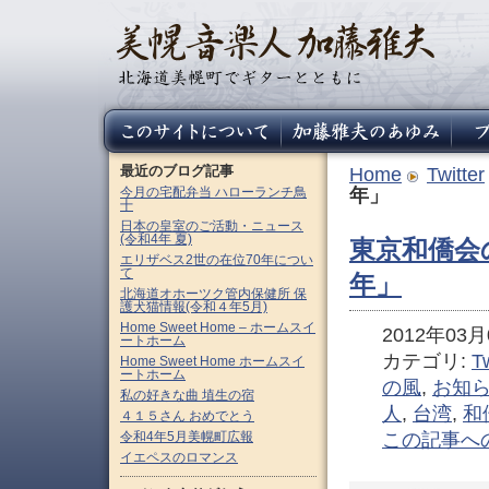
最近のブログ記事
Home
Twitter
今月の宅配弁当 ハローランチ鳥
年」
十
日本の皇室のご活動・ニュース
(令和4年 夏)
東京和僑会
エリザベス2世の在位70年につい
て
年」
北海道オホーツク管内保健所 保
護犬猫情報(令和４年5月)
Home Sweet Home – ホームスイ
2012年03月0
ートホーム
カテゴリ:
Tw
Home Sweet Home ホームスイ
ートホーム
の風
,
お知
私の好きな曲 埴生の宿
人
,
台湾
,
和
４１５さん おめでとう
令和4年5月美幌町広報
この記事へ
イエペスのロマンス