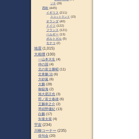
ソチ
(29)
西欧
(445)
イギリス
(211)
スコットランド
(15)
オランダ
(40)
ドイツ
(122)
フランス
(121)
ベルギー
(13)
ポルトガル
(5)
モナコ
(2)
地震
(1,015)
大相撲
(100)
一山本大生
(4)
仲の国
(4)
北の富士勝昭
(11)
北青鵬 治
(6)
大砂嵐
(6)
大鵬
(28)
御嶽海
(2)
旭大星託也
(3)
照ノ富士春雄
(6)
王鵬幸之介
(2)
琴紺野優紀
(13)
白鵬
(17)
矢後太規
(4)
宇宙
(234)
川柳コーナー
(235)
俳句会
(20)