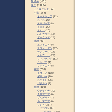
和僑会
(220)
欧州
(1,065)
アイルランド
(17)
中欧
(168)
オーストリア
(72)
スイス
(27)
スロパキア
(8)
チェコ
(29)
トルコ
(20)
ハンガリー
(16)
ポーランド
(24)
北欧
(90)
エストニア
(5)
スウェーデン
(27)
デンマーク
(17)
ノルウェー
(22)
フィンランド
(31)
ラトビア
(4)
リトアニア
(8)
南欧
(238)
イタリア
(136)
ギリシャ
(30)
スペイン
(86)
バチカン
(3)
東欧
(310)
ウクライナ
(39)
クロアチア
(6)
ブルガリア
(7)
ルーマニア
(6)
ロシア
(257)
サハリン
(67)
ポロナイスク
(37)