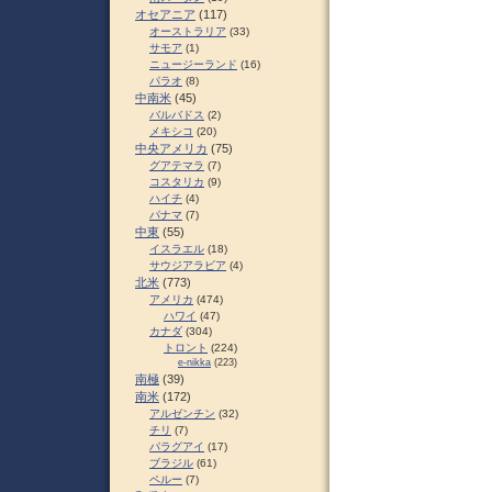
オセアニア
(117)
オーストラリア
(33)
サモア
(1)
ニュージーランド
(16)
パラオ
(8)
中南米
(45)
バルバドス
(2)
メキシコ
(20)
中央アメリカ
(75)
グアテマラ
(7)
コスタリカ
(9)
ハイチ
(4)
パナマ
(7)
中東
(55)
イスラエル
(18)
サウジアラビア
(4)
北米
(773)
アメリカ
(474)
ハワイ
(47)
カナダ
(304)
トロント
(224)
e-nikka
(223)
南極
(39)
南米
(172)
アルゼンチン
(32)
チリ
(7)
パラグアイ
(17)
ブラジル
(61)
ペルー
(7)