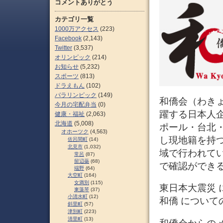
コメントありがとう
カテゴリ一覧
1000万アクセス
(223)
Facebook
(2,143)
Twitter
(3,537)
オリンピック
(214)
お知らせ
(5,232)
スポーツ
(813)
ドラえもん
(102)
パラリンピック
(149)
和僑会（わき
今月の宅配弁当
(0)
躍する日本人
健康・福祉
(2,063)
北海道
(5,008)
ポール・台北
オホーツク
(4,563)
し現地籍を持
佐呂間町
(14)
北見市
(1,032)
域で行われて
常呂
(87)
留辺蘂
(68)
で確認ができ
端野
(64)
大空町
(164)
女満別
(115)
東日本大震災 
東藻琴
(37)
小清水町
(12)
和僑 について
斜里町
(57)
津別町
(223)
清里町
(13)