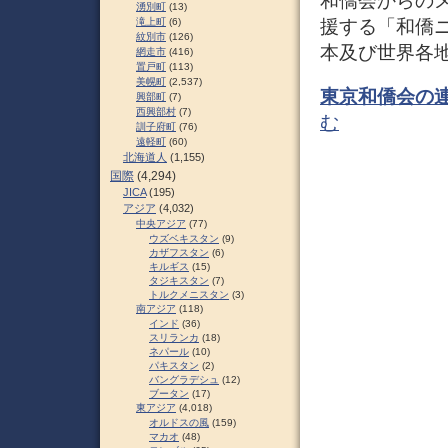
和僑会からの
湧別町
(13)
援する「和僑ニ
滝上町
(6)
紋別市
(126)
本及び世界各
網走市
(416)
置戸町
(113)
美幌町
(2,537)
東京和僑会の
興部町
(7)
西興部村
(7)
む
訓子府町
(76)
遠軽町
(60)
北海道人
(1,155)
国際
(4,294)
JICA
(195)
アジア
(4,032)
中央アジア
(77)
ウズベキスタン
(9)
カザフスタン
(6)
キルギス
(15)
タジキスタン
(7)
トルクメニスタン
(3)
南アジア
(118)
インド
(36)
スリランカ
(18)
ネパール
(10)
パキスタン
(2)
バングラデシュ
(12)
ブータン
(17)
東アジア
(4,018)
オルドスの風
(159)
マカオ
(48)