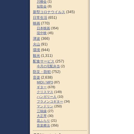
川柳会
(1)
短歌会
(8)
新型コロナウイルス
(345)
日常生活
(651)
映画
(770)
日本映画
(354)
現中映
(45)
津波
(366)
火山
(91)
環境
(944)
観光
(1,311)
配食サービス
(257)
今月の宅配弁当
(2)
防災・防犯
(752)
音楽
(2,638)
MIDI / MP3
(87)
ギター
(678)
クリスマス
(149)
ハンガリー人
(10)
フラメンコギター
(34)
マンドリン
(250)
三味線
(27)
大正琴
(30)
花ふらり
(21)
音楽療法
(356)