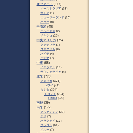
オセアニア
(117)
オーストラリア
(33)
サモア
(1)
ニュージーランド
(16)
パラオ
(8)
中南米
(45)
バルバドス
(2)
メキシコ
(20)
中央アメリカ
(75)
グアテマラ
(7)
コスタリカ
(9)
ハイチ
(4)
パナマ
(7)
中東
(55)
イスラエル
(18)
サウジアラビア
(4)
北米
(773)
アメリカ
(474)
ハワイ
(47)
カナダ
(304)
トロント
(224)
e-nikka
(223)
南極
(39)
南米
(172)
アルゼンチン
(32)
チリ
(7)
パラグアイ
(17)
ブラジル
(61)
ペルー
(7)