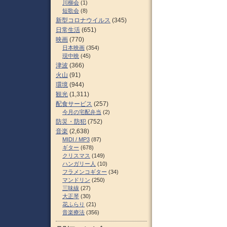
川柳会
(1)
短歌会
(8)
新型コロナウイルス
(345)
日常生活
(651)
映画
(770)
日本映画
(354)
現中映
(45)
津波
(366)
火山
(91)
環境
(944)
観光
(1,311)
配食サービス
(257)
今月の宅配弁当
(2)
防災・防犯
(752)
音楽
(2,638)
MIDI / MP3
(87)
ギター
(678)
クリスマス
(149)
ハンガリー人
(10)
フラメンコギター
(34)
マンドリン
(250)
三味線
(27)
大正琴
(30)
花ふらり
(21)
音楽療法
(356)