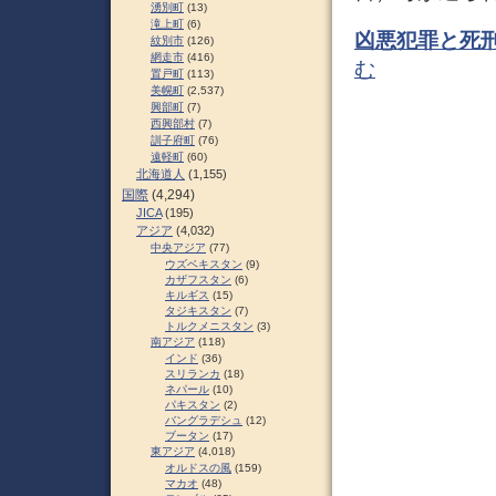
湧別町
(13)
滝上町
(6)
凶悪犯罪と死刑制
紋別市
(126)
網走市
(416)
む
置戸町
(113)
美幌町
(2,537)
興部町
(7)
西興部村
(7)
訓子府町
(76)
遠軽町
(60)
北海道人
(1,155)
国際
(4,294)
JICA
(195)
アジア
(4,032)
中央アジア
(77)
ウズベキスタン
(9)
カザフスタン
(6)
キルギス
(15)
タジキスタン
(7)
トルクメニスタン
(3)
南アジア
(118)
インド
(36)
スリランカ
(18)
ネパール
(10)
パキスタン
(2)
バングラデシュ
(12)
ブータン
(17)
東アジア
(4,018)
オルドスの風
(159)
マカオ
(48)