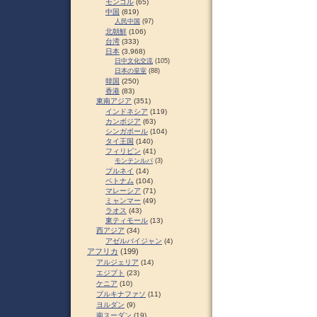
モンゴル
(65)
中国
(819)
人民中国
(97)
北朝鮮
(106)
台湾
(333)
日本
(3,968)
日中文化交流
(105)
日本の皇室
(88)
韓国
(250)
香港
(83)
東南アジア
(351)
インドネシア
(119)
カンボジア
(63)
シンガポール
(104)
タイ王国
(140)
フィリピン
(41)
モンテンルパ
(3)
ブルネイ
(14)
ベトナム
(104)
マレーシア
(71)
ミャンマー
(49)
ラオス
(43)
東ティモール
(13)
西アジア
(34)
アゼルバイジャン
(4)
アフリカ
(199)
アルジェリア
(14)
エジプト
(23)
ケニア
(10)
ブルキナファソ
(11)
ヨルダン
(9)
南スーダン
(19)