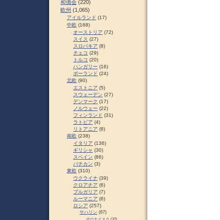
和僑会
(220)
欧州
(1,065)
アイルランド
(17)
中欧
(168)
オーストリア
(72)
スイス
(27)
スロパキア
(8)
チェコ
(29)
トルコ
(20)
ハンガリー
(16)
ポーランド
(24)
北欧
(90)
エストニア
(5)
スウェーデン
(27)
デンマーク
(17)
ノルウェー
(22)
フィンランド
(31)
ラトビア
(4)
リトアニア
(8)
南欧
(238)
イタリア
(136)
ギリシャ
(30)
スペイン
(86)
バチカン
(3)
東欧
(310)
ウクライナ
(39)
クロアチア
(6)
ブルガリア
(7)
ルーマニア
(6)
ロシア
(257)
サハリン
(67)
ポロナイスク
(37)