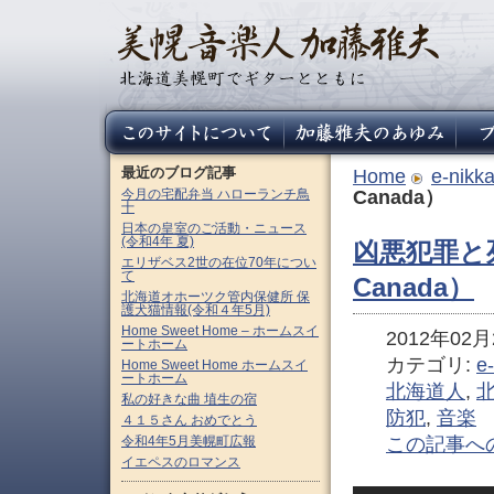
最近のブログ記事
Home
e-nikk
今月の宅配弁当 ハローランチ鳥
Canada）
十
日本の皇室のご活動・ニュース
(令和4年 夏)
凶悪犯罪と死
エリザベス2世の在位70年につい
て
Canada）
北海道オホーツク管内保健所 保
護犬猫情報(令和４年5月)
Home Sweet Home – ホームスイ
2012年02月2
ートホーム
カテゴリ:
e
Home Sweet Home ホームスイ
ートホーム
北海道人
,
私の好きな曲 埴生の宿
防犯
,
音楽
４１５さん おめでとう
令和4年5月美幌町広報
この記事へ
イエペスのロマンス