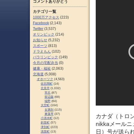
コメントありがとう
カテゴリ一覧
1000万アクセス
(223)
Facebook
(2,143)
Twitter
(3,537)
オリンピック
(214)
お知らせ
(5,232)
スポーツ
(813)
ドラえもん
(102)
パラリンピック
(149)
今月の宅配弁当
(0)
健康・福祉
(2,063)
北海道
(5,008)
オホーツク
(4,563)
佐呂間町
(14)
北見市
(1,032)
常呂
(87)
留辺蘂
(68)
端野
(64)
大空町
(164)
女満別
(115)
東藻琴
(37)
カナダ（トロント
小清水町
(12)
斜里町
(57)
nikkaメール
津別町
(223)
日）号が送ら
清里町
(13)