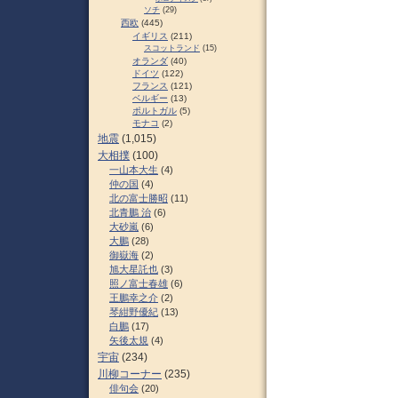
ソチ
(29)
西欧
(445)
イギリス
(211)
スコットランド
(15)
オランダ
(40)
ドイツ
(122)
フランス
(121)
ベルギー
(13)
ポルトガル
(5)
モナコ
(2)
地震
(1,015)
大相撲
(100)
一山本大生
(4)
仲の国
(4)
北の富士勝昭
(11)
北青鵬 治
(6)
大砂嵐
(6)
大鵬
(28)
御嶽海
(2)
旭大星託也
(3)
照ノ富士春雄
(6)
王鵬幸之介
(2)
琴紺野優紀
(13)
白鵬
(17)
矢後太規
(4)
宇宙
(234)
川柳コーナー
(235)
俳句会
(20)