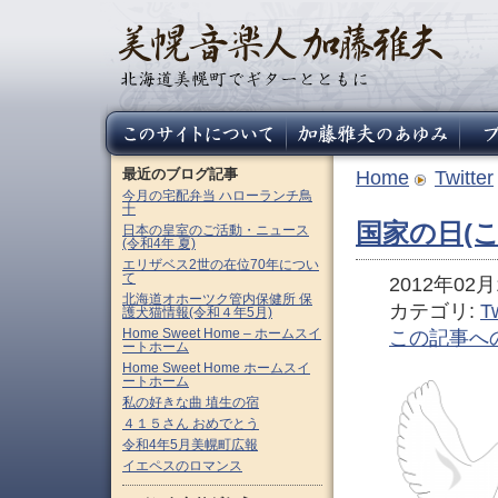
最近のブログ記事
Home
Twitter
今月の宅配弁当 ハローランチ鳥
十
国家の日(
日本の皇室のご活動・ニュース
(令和4年 夏)
エリザベス2世の在位70年につい
て
2012年02月1
北海道オホーツク管内保健所 保
カテゴリ:
Tw
護犬猫情報(令和４年5月)
Home Sweet Home – ホームスイ
この記事へ
ートホーム
Home Sweet Home ホームスイ
ートホーム
私の好きな曲 埴生の宿
４１５さん おめでとう
令和4年5月美幌町広報
イエペスのロマンス