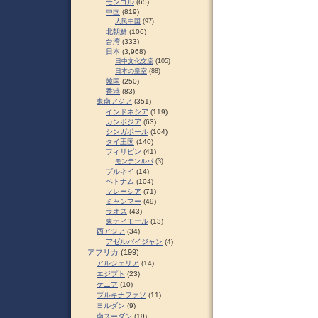
モンゴル
(65)
中国
(819)
人民中国
(97)
北朝鮮
(106)
台湾
(333)
日本
(3,968)
日中文化交流
(105)
日本の皇室
(88)
韓国
(250)
香港
(83)
東南アジア
(351)
インドネシア
(119)
カンボジア
(63)
シンガポール
(104)
タイ王国
(140)
フィリピン
(41)
モンテンルパ
(3)
ブルネイ
(14)
ベトナム
(104)
マレーシア
(71)
ミャンマー
(49)
ラオス
(43)
東ティモール
(13)
西アジア
(34)
アゼルバイジャン
(4)
アフリカ
(199)
アルジェリア
(14)
エジプト
(23)
ケニア
(10)
ブルキナファソ
(11)
ヨルダン
(9)
南スーダン
(19)