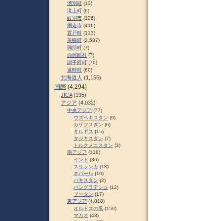
湧別町
(13)
滝上町
(6)
紋別市
(126)
網走市
(416)
置戸町
(113)
美幌町
(2,537)
興部町
(7)
西興部村
(7)
訓子府町
(76)
遠軽町
(60)
北海道人
(1,155)
国際
(4,294)
JICA
(195)
アジア
(4,032)
中央アジア
(77)
ウズベキスタン
(9)
カザフスタン
(6)
キルギス
(15)
タジキスタン
(7)
トルクメニスタン
(3)
南アジア
(118)
インド
(36)
スリランカ
(18)
ネパール
(10)
パキスタン
(2)
バングラデシュ
(12)
ブータン
(17)
東アジア
(4,018)
オルドスの風
(159)
マカオ
(48)