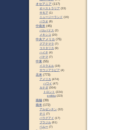
オセアニア
(117)
オーストラリア
(33)
サモア
(1)
ニュージーランド
(16)
パラオ
(8)
中南米
(45)
バルバドス
(2)
メキシコ
(20)
中央アメリカ
(75)
グアテマラ
(7)
コスタリカ
(9)
ハイチ
(4)
パナマ
(7)
中東
(55)
イスラエル
(18)
サウジアラビア
(4)
北米
(773)
アメリカ
(474)
ハワイ
(47)
カナダ
(304)
トロント
(224)
e-nikka
(223)
南極
(39)
南米
(172)
アルゼンチン
(32)
チリ
(7)
パラグアイ
(17)
ブラジル
(61)
ペルー
(7)