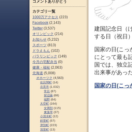
コメントありがとう
カテゴリ一覧
1000万アクセス
(223)
Facebook
(2,143)
建国記念日（
Twitter
(3,537)
オリンピック
(214)
する日（祝日
お知らせ
(5,232)
スポーツ
(813)
国家の日(こっかの
ドラえもん
(102)
にとって最も
パラリンピック
(149)
今月の宅配弁当
(0)
国では、独立
健康・福祉
(2,063)
出来事があっ
北海道
(5,008)
オホーツク
(4,563)
佐呂間町
(14)
国家の日(こっ
北見市
(1,032)
常呂
(87)
留辺蘂
(68)
端野
(64)
大空町
(164)
女満別
(115)
東藻琴
(37)
小清水町
(12)
斜里町
(57)
津別町
(223)
清里町
(13)