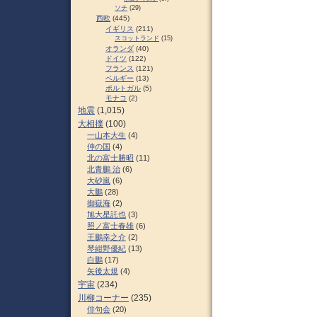
ソチ
(29)
西欧
(445)
イギリス
(211)
スコットランド
(15)
オランダ
(40)
ドイツ
(122)
フランス
(121)
ベルギー
(13)
ポルトガル
(5)
モナコ
(2)
地震
(1,015)
大相撲
(100)
一山本大生
(4)
仲の国
(4)
北の富士勝昭
(11)
北青鵬 治
(6)
大砂嵐
(6)
大鵬
(28)
御嶽海
(2)
旭大星託也
(3)
照ノ富士春雄
(6)
王鵬幸之介
(2)
琴紺野優紀
(13)
白鵬
(17)
矢後太規
(4)
宇宙
(234)
川柳コーナー
(235)
俳句会
(20)