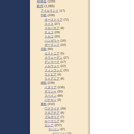
和僑会
(220)
欧州
(1,065)
アイルランド
(17)
中欧
(168)
オーストリア
(72)
スイス
(27)
スロパキア
(8)
チェコ
(29)
トルコ
(20)
ハンガリー
(16)
ポーランド
(24)
北欧
(90)
エストニア
(5)
スウェーデン
(27)
デンマーク
(17)
ノルウェー
(22)
フィンランド
(31)
ラトビア
(4)
リトアニア
(8)
南欧
(238)
イタリア
(136)
ギリシャ
(30)
スペイン
(86)
バチカン
(3)
東欧
(310)
ウクライナ
(39)
クロアチア
(6)
ブルガリア
(7)
ルーマニア
(6)
ロシア
(257)
サハリン
(67)
ポロナイスク
(37)