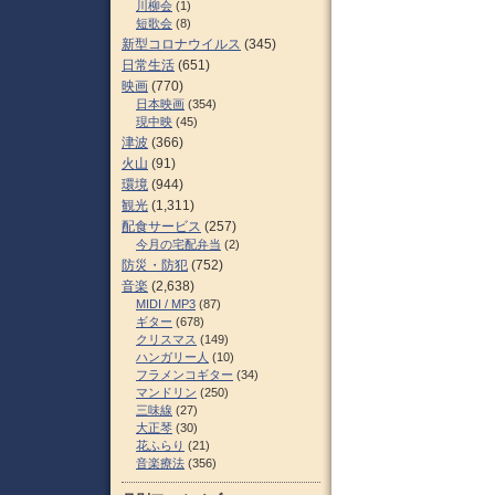
川柳会
(1)
短歌会
(8)
新型コロナウイルス
(345)
日常生活
(651)
映画
(770)
日本映画
(354)
現中映
(45)
津波
(366)
火山
(91)
環境
(944)
観光
(1,311)
配食サービス
(257)
今月の宅配弁当
(2)
防災・防犯
(752)
音楽
(2,638)
MIDI / MP3
(87)
ギター
(678)
クリスマス
(149)
ハンガリー人
(10)
フラメンコギター
(34)
マンドリン
(250)
三味線
(27)
大正琴
(30)
花ふらり
(21)
音楽療法
(356)