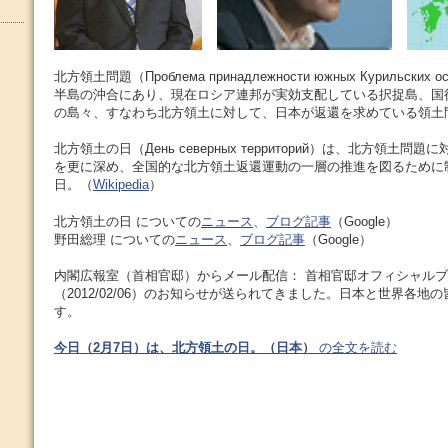
北方領土問題（Проблема принадлежности южных Курильски
半島の沖合にあり、現在ロシア連邦が実効支配している択捉島、国
の島々、すなわち北方領土に対して、日本が返還を求めている領土
北方領土の日（День северных территорий）は、北方領土
を更に深め、全国的な北方領土返還運動の一層の推進を図るために
日。（
Wikipedia
）
北方領土の日 についての
ニュース
、
ブログ記事
（Google）
野田総理 についての
ニュース
、
ブログ記事
（Google）
内閣広報室（首相官邸）からメール配信： 首相官邸オフィシャル
（2012/02/06）のお知らせが送られてきました。日本と世界各地
す。
今日（2月7日）は、北方領土の日。（日本）
の全文を読む