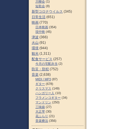
川柳会
(1)
短歌会
(8)
新型コロナウイルス
(345)
日常生活
(651)
映画
(770)
日本映画
(354)
現中映
(45)
津波
(366)
火山
(91)
環境
(944)
観光
(1,311)
配食サービス
(257)
今月の宅配弁当
(2)
防災・防犯
(752)
音楽
(2,638)
MIDI / MP3
(87)
ギター
(678)
クリスマス
(149)
ハンガリー人
(10)
フラメンコギター
(34)
マンドリン
(250)
三味線
(27)
大正琴
(30)
花ふらり
(21)
音楽療法
(356)