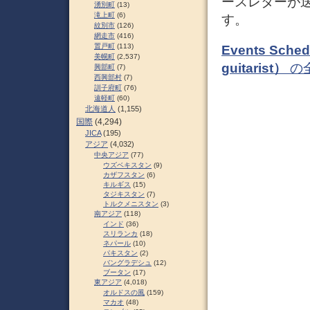
ースレターが
湧別町
(13)
滝上町
(6)
す。
紋別市
(126)
網走市
(416)
置戸町
(113)
Events Sched
美幌町
(2,537)
guitarist）
の
興部町
(7)
西興部村
(7)
訓子府町
(76)
遠軽町
(60)
北海道人
(1,155)
国際
(4,294)
JICA
(195)
アジア
(4,032)
中央アジア
(77)
ウズベキスタン
(9)
カザフスタン
(6)
キルギス
(15)
タジキスタン
(7)
トルクメニスタン
(3)
南アジア
(118)
インド
(36)
スリランカ
(18)
ネパール
(10)
パキスタン
(2)
バングラデシュ
(12)
ブータン
(17)
東アジア
(4,018)
オルドスの風
(159)
マカオ
(48)