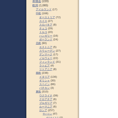
和僑会
(220)
欧州
(1,065)
アイルランド
(17)
中欧
(168)
オーストリア
(72)
スイス
(27)
スロパキア
(8)
チェコ
(29)
トルコ
(20)
ハンガリー
(16)
ポーランド
(24)
北欧
(90)
エストニア
(5)
スウェーデン
(27)
デンマーク
(17)
ノルウェー
(22)
フィンランド
(31)
ラトビア
(4)
リトアニア
(8)
南欧
(238)
イタリア
(136)
ギリシャ
(30)
スペイン
(86)
バチカン
(3)
東欧
(310)
ウクライナ
(39)
クロアチア
(6)
ブルガリア
(7)
ルーマニア
(6)
ロシア
(257)
サハリン
(67)
ポロナイスク
(37)