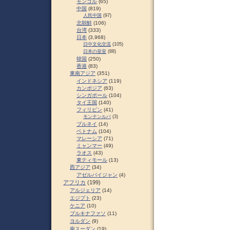
モンゴル
(65)
中国
(819)
人民中国
(97)
北朝鮮
(106)
台湾
(333)
日本
(3,968)
日中文化交流
(105)
日本の皇室
(88)
韓国
(250)
香港
(83)
東南アジア
(351)
インドネシア
(119)
カンボジア
(63)
シンガポール
(104)
タイ王国
(140)
フィリピン
(41)
モンテンルパ
(3)
ブルネイ
(14)
ベトナム
(104)
マレーシア
(71)
ミャンマー
(49)
ラオス
(43)
東ティモール
(13)
西アジア
(34)
アゼルバイジャン
(4)
アフリカ
(199)
アルジェリア
(14)
エジプト
(23)
ケニア
(10)
ブルキナファソ
(11)
ヨルダン
(9)
南スーダン
(19)