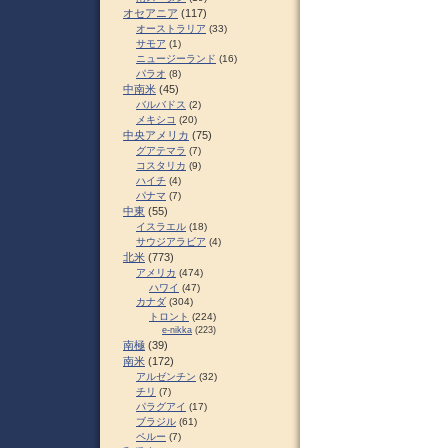
オセアニア
(117)
オーストラリア
(33)
サモア
(1)
ニュージーランド
(16)
パラオ
(8)
中南米
(45)
バルバドス
(2)
メキシコ
(20)
中央アメリカ
(75)
グアテマラ
(7)
コスタリカ
(9)
ハイチ
(4)
パナマ
(7)
中東
(55)
イスラエル
(18)
サウジアラビア
(4)
北米
(773)
アメリカ
(474)
ハワイ
(47)
カナダ
(304)
トロント
(224)
e-nikka
(223)
南極
(39)
南米
(172)
アルゼンチン
(32)
チリ
(7)
パラグアイ
(17)
ブラジル
(61)
ペルー
(7)