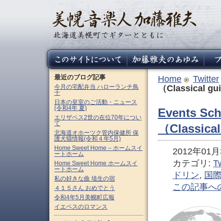
最近のブログ記事
Home
Twitter
今月の宅配弁当 ハローランチ鳥
（Classical gui
十
日本の皇室のご活動・ニュース
(令和4年 夏)
Events Sch
エリザベス2世の在位70年につい
て
（Classical
北海道オホーツク管内保健所 保
護犬猫情報(令和４年5月)
Home Sweet Home – ホームスイ
2012年01月3
ートホーム
カテゴリ:
Tw
Home Sweet Home ホームスイ
ートホーム
ドリン
,
国
私の好きな曲 埴生の宿
この記事へ
４１５さん おめでとう
令和4年5月美幌町広報
イエペスのロマンス