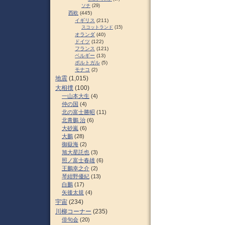
ソチ
(29)
西欧
(445)
イギリス
(211)
スコットランド
(15)
オランダ
(40)
ドイツ
(122)
フランス
(121)
ベルギー
(13)
ポルトガル
(5)
モナコ
(2)
地震
(1,015)
大相撲
(100)
一山本大生
(4)
仲の国
(4)
北の富士勝昭
(11)
北青鵬 治
(6)
大砂嵐
(6)
大鵬
(28)
御嶽海
(2)
旭大星託也
(3)
照ノ富士春雄
(6)
王鵬幸之介
(2)
琴紺野優紀
(13)
白鵬
(17)
矢後太規
(4)
宇宙
(234)
川柳コーナー
(235)
俳句会
(20)