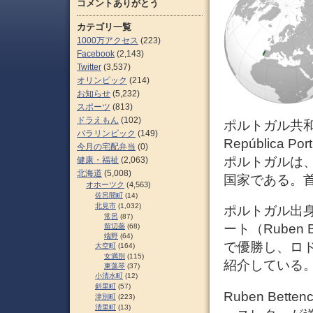
コメントありがとう
カテゴリ一覧
1000万アクセス
(223)
Facebook
(2,143)
Twitter
(3,537)
オリンピック
(214)
お知らせ
(5,232)
スポーツ
(813)
ドラえもん
(102)
ポルトガル共
パラリンピック
(149)
República P
今月の宅配弁当
(0)
ポルトガルは
健康・福祉
(2,063)
北海道
(5,008)
国家である。
オホーツク
(4,563)
佐呂間町
(14)
北見市
(1,032)
ポルトガル出
常呂
(87)
ート（Ruben
留辺蘂
(68)
端野
(64)
で優勝し、ロ
大空町
(164)
女満別
(115)
紹介している
東藻琴
(37)
小清水町
(12)
斜里町
(57)
Ruben Be
津別町
(223)
清里町
(13)