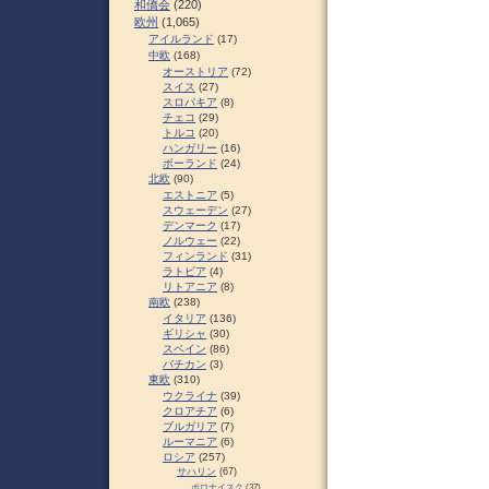
和僑会
(220)
欧州
(1,065)
アイルランド
(17)
中欧
(168)
オーストリア
(72)
スイス
(27)
スロパキア
(8)
チェコ
(29)
トルコ
(20)
ハンガリー
(16)
ポーランド
(24)
北欧
(90)
エストニア
(5)
スウェーデン
(27)
デンマーク
(17)
ノルウェー
(22)
フィンランド
(31)
ラトビア
(4)
リトアニア
(8)
南欧
(238)
イタリア
(136)
ギリシャ
(30)
スペイン
(86)
バチカン
(3)
東欧
(310)
ウクライナ
(39)
クロアチア
(6)
ブルガリア
(7)
ルーマニア
(6)
ロシア
(257)
サハリン
(67)
ポロナイスク
(37)