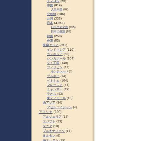
モンゴル
(65)
中国
(819)
人民中国
(97)
北朝鮮
(106)
台湾
(333)
日本
(3,968)
日中文化交流
(105)
日本の皇室
(88)
韓国
(250)
香港
(83)
東南アジア
(351)
インドネシア
(119)
カンボジア
(63)
シンガポール
(104)
タイ王国
(140)
フィリピン
(41)
モンテンルパ
(3)
ブルネイ
(14)
ベトナム
(104)
マレーシア
(71)
ミャンマー
(49)
ラオス
(43)
東ティモール
(13)
西アジア
(34)
アゼルバイジャン
(4)
アフリカ
(199)
アルジェリア
(14)
エジプト
(23)
ケニア
(10)
ブルキナファソ
(11)
ヨルダン
(9)
南スーダン
(19)