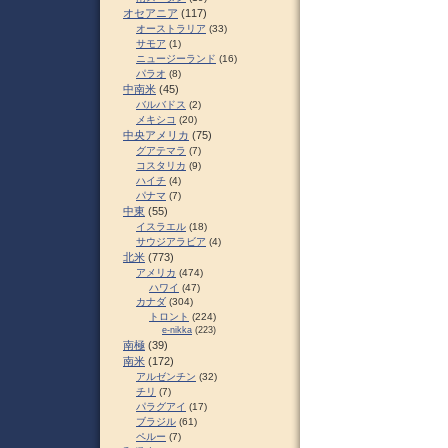
オセアニア
(117)
オーストラリア
(33)
サモア
(1)
ニュージーランド
(16)
パラオ
(8)
中南米
(45)
バルバドス
(2)
メキシコ
(20)
中央アメリカ
(75)
グアテマラ
(7)
コスタリカ
(9)
ハイチ
(4)
パナマ
(7)
中東
(55)
イスラエル
(18)
サウジアラビア
(4)
北米
(773)
アメリカ
(474)
ハワイ
(47)
カナダ
(304)
トロント
(224)
e-nikka
(223)
南極
(39)
南米
(172)
アルゼンチン
(32)
チリ
(7)
パラグアイ
(17)
ブラジル
(61)
ペルー
(7)