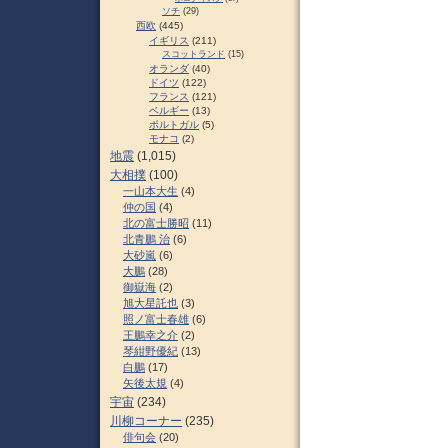
ソチ
(29)
西欧
(445)
イギリス
(211)
スコットランド
(15)
オランダ
(40)
ドイツ
(122)
フランス
(121)
ベルギー
(13)
ポルトガル
(5)
モナコ
(2)
地震
(1,015)
大相撲
(100)
一山本大生
(4)
仲の国
(4)
北の富士勝昭
(11)
北青鵬 治
(6)
大砂嵐
(6)
大鵬
(28)
御嶽海
(2)
旭大星託也
(3)
照ノ富士春雄
(6)
王鵬幸之介
(2)
琴紺野優紀
(13)
白鵬
(17)
矢後太規
(4)
宇宙
(234)
川柳コーナー
(235)
俳句会
(20)