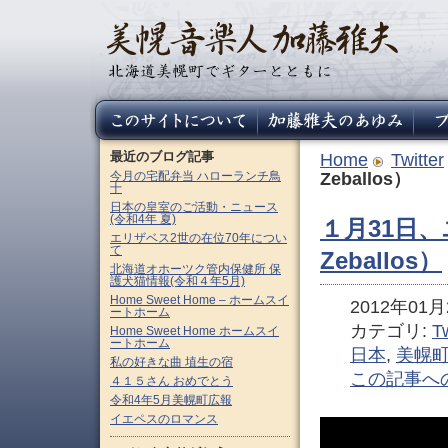
最近のブログ記事
Home
Twitter
今月の宅配弁当 ハローランチ鳥
Zeballos）
十
日本の皇室のご活動・ニュース
(令和4年 夏)
１月31日、
エリザベス2世の在位70年につい
て
Zeballos）
北海道オホーツク管内保健所 保
護犬猫情報(令和４年5月)
Home Sweet Home – ホームスイ
2012年01月2
ートホーム
カテゴリ:
Tw
Home Sweet Home ホームスイ
ートホーム
日本
,
美幌
私の好きな曲 埴生の宿
この記事へ
４１５さん おめでとう
令和4年5月美幌町広報
イエペスのロマンス