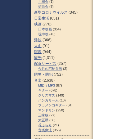
川柳会
(1)
短歌会
(8)
新型コロナウイルス
(345)
日常生活
(651)
映画
(770)
日本映画
(354)
現中映
(45)
津波
(366)
火山
(91)
環境
(944)
観光
(1,311)
配食サービス
(257)
今月の宅配弁当
(2)
防災・防犯
(752)
音楽
(2,638)
MIDI / MP3
(87)
ギター
(678)
クリスマス
(149)
ハンガリー人
(10)
フラメンコギター
(34)
マンドリン
(250)
三味線
(27)
大正琴
(30)
花ふらり
(21)
音楽療法
(356)