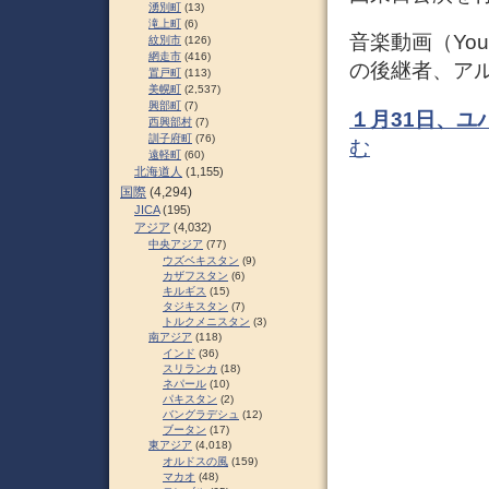
湧別町
(13)
滝上町
(6)
音楽動画（YouTub
紋別市
(126)
網走市
(416)
の後継者、ア
置戸町
(113)
美幌町
(2,537)
興部町
(7)
１月31日、ユパン
西興部村
(7)
訓子府町
(76)
む
遠軽町
(60)
北海道人
(1,155)
国際
(4,294)
JICA
(195)
アジア
(4,032)
中央アジア
(77)
ウズベキスタン
(9)
カザフスタン
(6)
キルギス
(15)
タジキスタン
(7)
トルクメニスタン
(3)
南アジア
(118)
インド
(36)
スリランカ
(18)
ネパール
(10)
パキスタン
(2)
バングラデシュ
(12)
ブータン
(17)
東アジア
(4,018)
オルドスの風
(159)
マカオ
(48)