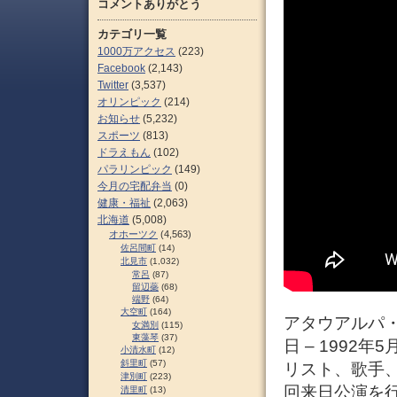
コメントありがとう
カテゴリ一覧
1000万アクセス
(223)
Facebook
(2,143)
Twitter
(3,537)
オリンピック
(214)
お知らせ
(5,232)
スポーツ
(813)
ドラえもん
(102)
パラリンピック
(149)
今月の宅配弁当
(0)
健康・福祉
(2,063)
北海道
(5,008)
オホーツク
(4,563)
佐呂間町
(14)
北見市
(1,032)
常呂
(87)
留辺蘂
(68)
端野
(64)
大空町
(164)
アタウアルパ・ユパ
女満別
(115)
東藻琴
(37)
日 – 199
小清水町
(12)
斜里町
(57)
リスト、歌手、作
津別町
(223)
回来日公演を
清里町
(13)